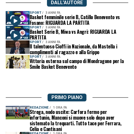
DALL'AUTORE
SPORT
3 ANNI FA
Basket femminile serie B, Catillo Benevento vs
Fasano: RIGUARDA LA PARTITA
SPORT
3 ANNI FA
Basket Serie B, Miwa vs Angri: RIGUARDA LA
PARTITA
SPORT
3 ANNI FA
Il talentuoso Cioffi in Nazionale, da Mastella i
complimenti al ragazzo e alla Grippo
SPORT
3 ANNI FA
Vittoria esterna sul campo di Mondragone per la
Smile Basket Benevento
PRIMO PIANO
REDAZIONE
1 ORA FA
Strega, nodo uscite: Carfora fermo per
infortunio, Manconi si muove solo dopo aver
sistemato la trequarti. Tutto tace per Ferrara,
Celia e Cantisani
REDAZIONE
1 ORA FA