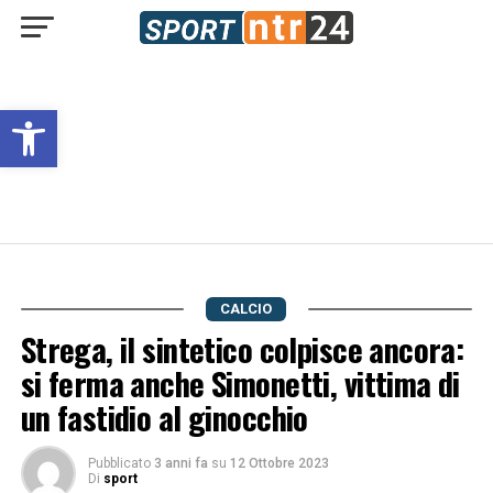
Open toolbar
CALCIO
Strega, il sintetico colpisce ancora:
si ferma anche Simonetti, vittima di
un fastidio al ginocchio
Pubblicato
3 anni fa
su
12 Ottobre 2023
Di
sport