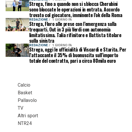
Strega, fino a quando non si sblocca Cherubini
sono bloccate le operazioni in entrata. Accordo
trovato col giocatore, imminente l’ok della Roma
REDAZIONE
1 GIORNO FA
Strega, Floro alle prese con l’emergenza sulla
trequarti. Out in 3 più Verdi con autonomia
limitatissima. Talia rifinitore e Battista titolare
sulla sinistra
REDAZIONE
1 GIORNO FA
Strega, oggi le ufficialità di Viscardi e Starita. Per
l’attaccante il 35% di buonuscita sull’importo
totale del contratto, pari a circa 80mila euro
Calcio
Basket
Pallavolo
TV
Altri sport
NTR24