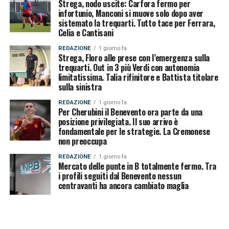
Strega, nodo uscite: Carfora fermo per
infortunio, Manconi si muove solo dopo aver
sistemato la trequarti. Tutto tace per Ferrara,
Celia e Cantisani
REDAZIONE
1 giorno fa
Strega, Floro alle prese con l’emergenza sulla
trequarti. Out in 3 più Verdi con autonomia
limitatissima. Talia rifinitore e Battista titolare
sulla sinistra
REDAZIONE
1 giorno fa
Per Cherubini il Benevento ora parte da una
posizione privilegiata. Il suo arrivo è
fondamentale per le strategie. La Cremonese
non preoccupa
REDAZIONE
1 giorno fa
Mercato delle punte in B totalmente fermo. Tra
i profili seguiti dal Benevento nessun
centravanti ha ancora cambiato maglia