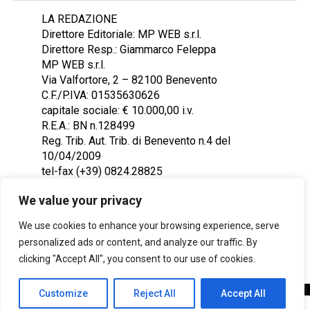
LA REDAZIONE
Direttore Editoriale: MP WEB s.r.l.
Direttore Resp.: Giammarco Feleppa
MP WEB s.r.l.
Via Valfortore, 2 – 82100 Benevento
C.F./P.IVA: 01535630626
capitale sociale: € 10.000,00 i.v.
R.E.A.: BN n.128499
Reg. Trib. Aut. Trib. di Benevento n.4 del
10/04/2009
tel-fax (+39) 0824.28825
Contattaci: redazione@ntr24.tv
We value your privacy
We use cookies to enhance your browsing experience, serve
personalized ads or content, and analyze our traffic. By
clicking "Accept All", you consent to our use of cookies.
Customize
Reject All
Accept All
Copyright © 2023 Intelligentia S.r.l.
SHARE
TWEET