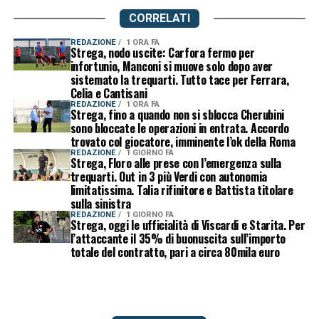
CORRELATI
REDAZIONE
1 ORA FA
Strega, nodo uscite: Carfora fermo per
infortunio, Manconi si muove solo dopo aver
sistemato la trequarti. Tutto tace per Ferrara,
Celia e Cantisani
REDAZIONE
1 ORA FA
Strega, fino a quando non si sblocca Cherubini
sono bloccate le operazioni in entrata. Accordo
trovato col giocatore, imminente l’ok della Roma
REDAZIONE
1 GIORNO FA
Strega, Floro alle prese con l’emergenza sulla
trequarti. Out in 3 più Verdi con autonomia
limitatissima. Talia rifinitore e Battista titolare
sulla sinistra
REDAZIONE
1 GIORNO FA
Strega, oggi le ufficialità di Viscardi e Starita. Per
l’attaccante il 35% di buonuscita sull’importo
totale del contratto, pari a circa 80mila euro