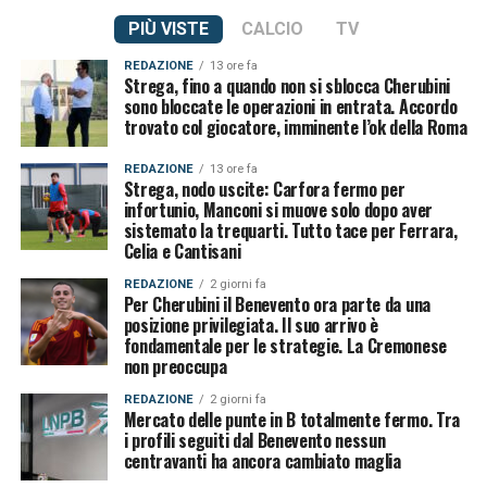
PIÙ VISTE
CALCIO
TV
REDAZIONE
13 ore fa
Strega, fino a quando non si sblocca Cherubini
sono bloccate le operazioni in entrata. Accordo
trovato col giocatore, imminente l’ok della Roma
REDAZIONE
13 ore fa
Strega, nodo uscite: Carfora fermo per
infortunio, Manconi si muove solo dopo aver
sistemato la trequarti. Tutto tace per Ferrara,
Celia e Cantisani
REDAZIONE
2 giorni fa
Per Cherubini il Benevento ora parte da una
posizione privilegiata. Il suo arrivo è
fondamentale per le strategie. La Cremonese
non preoccupa
REDAZIONE
2 giorni fa
Mercato delle punte in B totalmente fermo. Tra
i profili seguiti dal Benevento nessun
centravanti ha ancora cambiato maglia