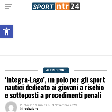
Open toolbar
ALTRI SPORT
‘Integra-Lago’, un polo per gli sport
nautici dedicato ai giovani a rischio
e sottoposti a procedimenti penali
Pubblicato
3 anni fa
su
9 Novembre 2023
Di
redazione