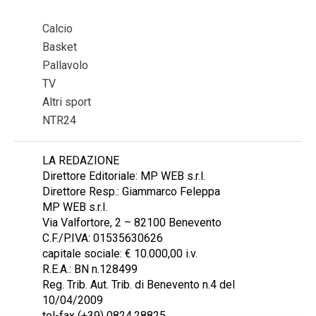
Calcio
Basket
Pallavolo
TV
Altri sport
NTR24
LA REDAZIONE
Direttore Editoriale: MP WEB s.r.l.
Direttore Resp.: Giammarco Feleppa
MP WEB s.r.l.
Via Valfortore, 2 – 82100 Benevento
C.F./P.IVA: 01535630626
capitale sociale: € 10.000,00 i.v.
R.E.A.: BN n.128499
Reg. Trib. Aut. Trib. di Benevento n.4 del
10/04/2009
tel-fax (+39) 0824.28825