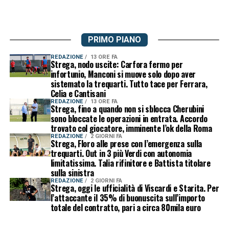
PRIMO PIANO
REDAZIONE
13 ORE FA
Strega, nodo uscite: Carfora fermo per
infortunio, Manconi si muove solo dopo aver
sistemato la trequarti. Tutto tace per Ferrara,
Celia e Cantisani
REDAZIONE
13 ORE FA
Strega, fino a quando non si sblocca Cherubini
sono bloccate le operazioni in entrata. Accordo
trovato col giocatore, imminente l’ok della Roma
REDAZIONE
2 GIORNI FA
Strega, Floro alle prese con l’emergenza sulla
trequarti. Out in 3 più Verdi con autonomia
limitatissima. Talia rifinitore e Battista titolare
sulla sinistra
REDAZIONE
2 GIORNI FA
Strega, oggi le ufficialità di Viscardi e Starita. Per
l’attaccante il 35% di buonuscita sull’importo
totale del contratto, pari a circa 80mila euro