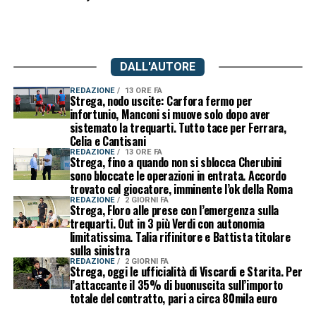
DALL'AUTORE
REDAZIONE
13 ORE FA
Strega, nodo uscite: Carfora fermo per
infortunio, Manconi si muove solo dopo aver
sistemato la trequarti. Tutto tace per Ferrara,
Celia e Cantisani
REDAZIONE
13 ORE FA
Strega, fino a quando non si sblocca Cherubini
sono bloccate le operazioni in entrata. Accordo
trovato col giocatore, imminente l’ok della Roma
REDAZIONE
2 GIORNI FA
Strega, Floro alle prese con l’emergenza sulla
trequarti. Out in 3 più Verdi con autonomia
limitatissima. Talia rifinitore e Battista titolare
sulla sinistra
REDAZIONE
2 GIORNI FA
Strega, oggi le ufficialità di Viscardi e Starita. Per
l’attaccante il 35% di buonuscita sull’importo
totale del contratto, pari a circa 80mila euro