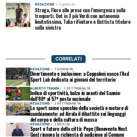
REDAZIONE
2 giorni fa
Strega, Floro alle prese con l’emergenza sulla
trequarti. Out in 3 più Verdi con autonomia
limitatissima. Talia rifinitore e Battista titolare
sulla sinistra
CORRELATI
REDAZIONE
7 GIORNI FA
Divertimento e inclusione: a Ceppaloni nasce l’Asd
Sport Lab dedicata ai giovani del territorio
ALBERTO TRANFA
1 SETTIMANA FA
Indice di sportività, balzo in avanti del Sannio:
dall’88º al 57º posto nazionale
REDAZIONE
2 SETTIMANE FA
Lo sport come specchio della società e motore di
cambiamento: ad Airola il dibattito sui linguaggi
del corpo e della cultura di massa
REDAZIONE
2 MESI FA
Sport e futuro della città: Pepe (Benevento Next
Gen) rinnova la richiesta di audizione al Comune