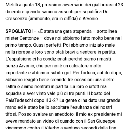
Melilli a quota 18, prossimo avversario dei giallorossi il 23
dicembre quando saranno assenti per squalifica De
Crescenzo (ammonito, era in diffida) e Arvonio.
SPOGLIATOI –
«È stata una gara stupenda – sottolinea
mister Centonze – dove noi abbiamo fatto molto bene nel
primo tempo. Quasi perfetti. Poi abbiamo iniziato male
nella ripresa e loro sono stati bravi a rientrare in partita.
L’espulsione ci ha condizionati perché siamo rimasti
senza Arvonio, che per noi è un calciatore molto
importante e abbiamo subito gol. Per fortuna, subito dopo,
abbiamo reagito bene creando tre occasioni una dietro
l’altra e siamo rientrati in partita. La loro è un’ottima
squadra e aver vinto vale più di tre punti. Il boato del
PalaTedeschi dopo il 3-2? La gente ci ha dato una grande
mano ed è stato bello ascoltare l’esultanza dei nostri
tifosi. Posso svelare un aneddoto: il mio ex presidente mi
aveva mandato un video di quando con il San Giuseppe
vincemmo contro il Viterbo a ventuno secondi dalla fine.