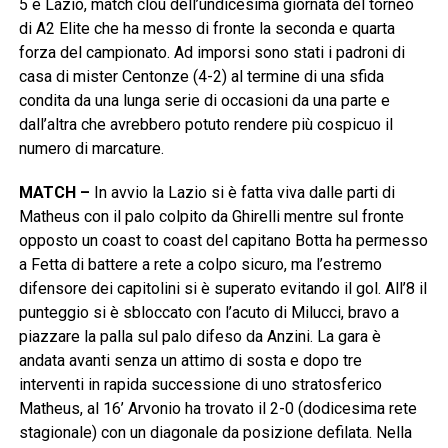
5 e Lazio, match clou dell’undicesima giornata del torneo
di A2 Elite che ha messo di fronte la seconda e quarta
forza del campionato. Ad imporsi sono stati i padroni di
casa di mister Centonze (4-2) al termine di una sfida
condita da una lunga serie di occasioni da una parte e
dall’altra che avrebbero potuto rendere più cospicuo il
numero di marcature.
MATCH –
In avvio la Lazio si è fatta viva dalle parti di
Matheus con il palo colpito da Ghirelli mentre sul fronte
opposto un coast to coast del capitano Botta ha permesso
a Fetta di battere a rete a colpo sicuro, ma l’estremo
difensore dei capitolini si è superato evitando il gol. All’8 il
punteggio si è sbloccato con l’acuto di Milucci, bravo a
piazzare la palla sul palo difeso da Anzini. La gara è
andata avanti senza un attimo di sosta e dopo tre
interventi in rapida successione di uno stratosferico
Matheus, al 16’ Arvonio ha trovato il 2-0 (dodicesima rete
stagionale) con un diagonale da posizione defilata. Nella