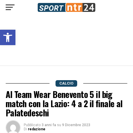
Open toolbar
CALCIO
Al Team Wear Benevento 5 il big
match con la Lazio: 4 a 2 il finale al
Palatedeschi
Pubblicato
3 anni fa
su
9 Dicembre 2023
Di
redazione