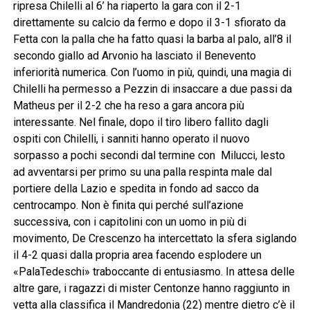
ripresa Chilelli al 6’ ha riaperto la gara con il 2-1
direttamente su calcio da fermo e dopo il 3-1 sfiorato da
Fetta con la palla che ha fatto quasi la barba al palo, all’8 il
secondo giallo ad Arvonio ha lasciato il Benevento
inferiorità numerica. Con l’uomo in più, quindi, una magia di
Chilelli ha permesso a Pezzin di insaccare a due passi da
Matheus per il 2-2 che ha reso a gara ancora più
interessante. Nel finale, dopo il tiro libero fallito dagli
ospiti con Chilelli, i sanniti hanno operato il nuovo
sorpasso a pochi secondi dal termine con Milucci, lesto
ad avventarsi per primo su una palla respinta male dal
portiere della Lazio e spedita in fondo ad sacco da
centrocampo. Non è finita qui perché sull’azione
successiva, con i capitolini con un uomo in più di
movimento, De Crescenzo ha intercettato la sfera siglando
il 4-2 quasi dalla propria area facendo esplodere un
«PalaTedeschi» traboccante di entusiasmo. In attesa delle
altre gare, i ragazzi di mister Centonze hanno raggiunto in
vetta alla classifica il Mandredonia (22) mentre dietro c’è il