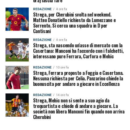
ora) lascia fare
REDAZIONE
4 ore fa
Strega, per Cherubini svolta nel weekend.
Matteo Donatiello richiesto da Lumezzane e
Sorrento. Si cerca una squadra in D per
Cantisani
REDAZIONE
4 ore fa
Strega, sta nascendo un'asse di mercato con la
Casertana: Manconi ha l'accordo con i falchetti,
interessano pure Ferrara, Carfora e Mehic
REDAZIONE
10 ore fa
Strega, Ferrara proposto a Foggia e Casertana.
Nessuna richiesta per Celia. Panzarino chiede la
buonuscita per andare a giocare in Eccellenza
REDAZIONE
14 ore fa
Strega, Mehic non si sente a suo agio da
trequartista e chiede di andare a giocare. La
società non libera Manconi fin quando non arriva
Cherubini