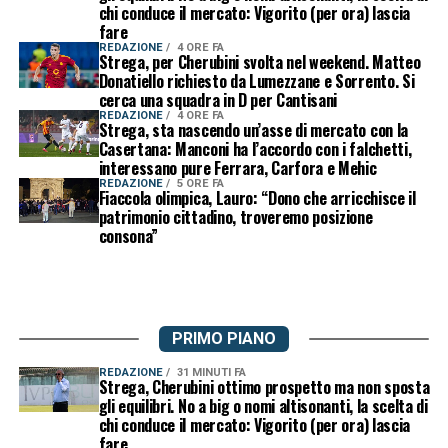
chi conduce il mercato: Vigorito (per ora) lascia
fare
REDAZIONE
4 ORE FA
Strega, per Cherubini svolta nel weekend. Matteo
Donatiello richiesto da Lumezzane e Sorrento. Si
cerca una squadra in D per Cantisani
REDAZIONE
4 ORE FA
Strega, sta nascendo un’asse di mercato con la
Casertana: Manconi ha l’accordo con i falchetti,
interessano pure Ferrara, Carfora e Mehic
REDAZIONE
5 ORE FA
Fiaccola olimpica, Lauro: “Dono che arricchisce il
patrimonio cittadino, troveremo posizione
consona”
PRIMO PIANO
REDAZIONE
31 MINUTI FA
Strega, Cherubini ottimo prospetto ma non sposta
gli equilibri. No a big o nomi altisonanti, la scelta di
chi conduce il mercato: Vigorito (per ora) lascia
fare