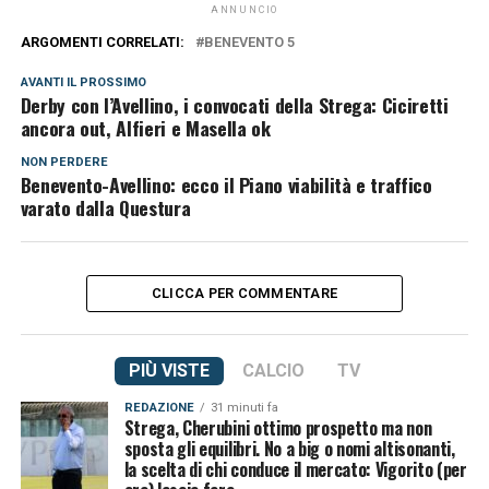
ANNUNCIO
ARGOMENTI CORRELATI:
BENEVENTO 5
AVANTI IL ​​PROSSIMO
Derby con l’Avellino, i convocati della Strega: Ciciretti
ancora out, Alfieri e Masella ok
NON PERDERE
Benevento-Avellino: ecco il Piano viabilità e traffico
varato dalla Questura
CLICCA PER COMMENTARE
PIÙ VISTE
CALCIO
TV
REDAZIONE
31 minuti fa
Strega, Cherubini ottimo prospetto ma non
sposta gli equilibri. No a big o nomi altisonanti,
la scelta di chi conduce il mercato: Vigorito (per