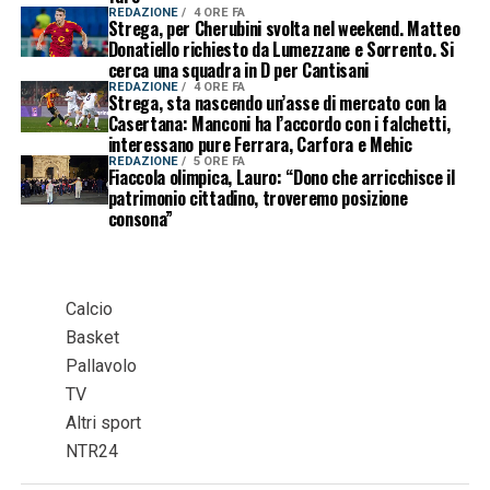
REDAZIONE
4 ORE FA
Strega, per Cherubini svolta nel weekend. Matteo
Donatiello richiesto da Lumezzane e Sorrento. Si
cerca una squadra in D per Cantisani
REDAZIONE
4 ORE FA
Strega, sta nascendo un’asse di mercato con la
Casertana: Manconi ha l’accordo con i falchetti,
interessano pure Ferrara, Carfora e Mehic
REDAZIONE
5 ORE FA
Fiaccola olimpica, Lauro: “Dono che arricchisce il
patrimonio cittadino, troveremo posizione
consona”
Calcio
Basket
Pallavolo
TV
Altri sport
NTR24