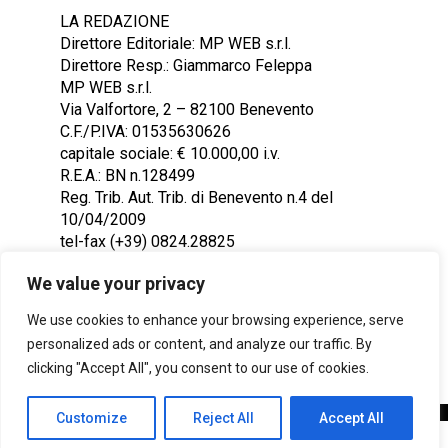
LA REDAZIONE
Direttore Editoriale: MP WEB s.r.l.
Direttore Resp.: Giammarco Feleppa
MP WEB s.r.l.
Via Valfortore, 2 – 82100 Benevento
C.F./P.IVA: 01535630626
capitale sociale: € 10.000,00 i.v.
R.E.A.: BN n.128499
Reg. Trib. Aut. Trib. di Benevento n.4 del
10/04/2009
tel-fax (+39) 0824.28825
Contattaci: redazione@ntr24.tv
We value your privacy
We use cookies to enhance your browsing experience, serve
personalized ads or content, and analyze our traffic. By
clicking "Accept All", you consent to our use of cookies.
Customize
Reject All
Accept All
Copyright © 2023 Intelligentia S.r.l.
SHARE
TWEET