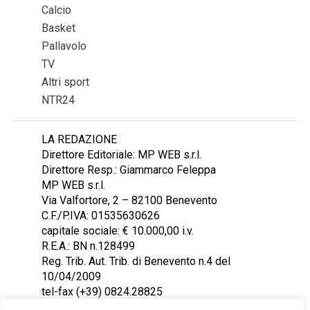
Calcio
Basket
Pallavolo
TV
Altri sport
NTR24
LA REDAZIONE
Direttore Editoriale: MP WEB s.r.l.
Direttore Resp.: Giammarco Feleppa
MP WEB s.r.l.
Via Valfortore, 2 – 82100 Benevento
C.F./P.IVA: 01535630626
capitale sociale: € 10.000,00 i.v.
R.E.A.: BN n.128499
Reg. Trib. Aut. Trib. di Benevento n.4 del
10/04/2009
tel-fax (+39) 0824.28825
Contattaci: redazione@ntr24.tv