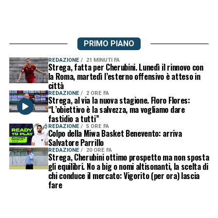
PRIMO PIANO
REDAZIONE
21 MINUTI FA
Strega, fatta per Cherubini. Lunedì il rinnovo con
la Roma, martedì l’esterno offensivo è atteso in
città
REDAZIONE
2 ORE FA
Strega, al via la nuova stagione. Floro Flores:
“L’obiettivo è la salvezza, ma vogliamo dare
fastidio a tutti”
REDAZIONE
5 ORE FA
Colpo della Miwa Basket Benevento: arriva
Salvatore Parrillo
REDAZIONE
20 ORE FA
Strega, Cherubini ottimo prospetto ma non sposta
gli equilibri. No a big o nomi altisonanti, la scelta di
chi conduce il mercato: Vigorito (per ora) lascia
fare