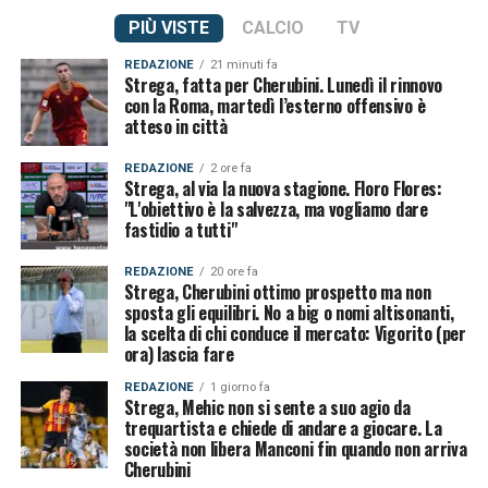
PIÙ VISTE
CALCIO
TV
REDAZIONE
21 minuti fa
Strega, fatta per Cherubini. Lunedì il rinnovo
con la Roma, martedì l’esterno offensivo è
atteso in città
REDAZIONE
2 ore fa
Strega, al via la nuova stagione. Floro Flores:
"L'obiettivo è la salvezza, ma vogliamo dare
fastidio a tutti"
REDAZIONE
20 ore fa
Strega, Cherubini ottimo prospetto ma non
sposta gli equilibri. No a big o nomi altisonanti,
la scelta di chi conduce il mercato: Vigorito (per
ora) lascia fare
REDAZIONE
1 giorno fa
Strega, Mehic non si sente a suo agio da
trequartista e chiede di andare a giocare. La
società non libera Manconi fin quando non arriva
Cherubini