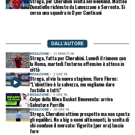
Strega, per Cherubini svolta nel weekend. Matteo
Donatiello richiesto da Lumezzane e Sorrento. Si
cerca una squadra in D per Cantisani
DALL'AUTORE
REDAZIONE
21 MINUTI FA
Strega, fatta per Cherubini. Lunedì il rinnovo con
la Roma, martedì l’esterno offensivo è atteso in
città
REDAZIONE
2 ORE FA
Strega, al via la nuova stagione. Floro Flores:
“L’obiettivo è la salvezza, ma vogliamo dare
fastidio a tutti”
REDAZIONE
5 ORE FA
Colpo della Miwa Basket Benevento: arriva
Salvatore Parrillo
REDAZIONE
20 ORE FA
Strega, Cherubini ottimo prospetto ma non sposta
gli equilibri. No a big o nomi altisonanti, la scelta di
chi conduce il mercato: Vigorito (per ora) lascia
fare