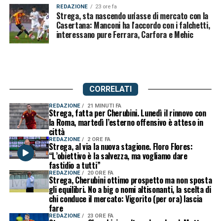
REDAZIONE
23 ore fa
Strega, sta nascendo un'asse di mercato con la
Casertana: Manconi ha l'accordo con i falchetti,
interessano pure Ferrara, Carfora e Mehic
CORRELATI
REDAZIONE
21 MINUTI FA
Strega, fatta per Cherubini. Lunedì il rinnovo con
la Roma, martedì l’esterno offensivo è atteso in
città
REDAZIONE
2 ORE FA
Strega, al via la nuova stagione. Floro Flores:
“L’obiettivo è la salvezza, ma vogliamo dare
fastidio a tutti”
REDAZIONE
20 ORE FA
Strega, Cherubini ottimo prospetto ma non sposta
gli equilibri. No a big o nomi altisonanti, la scelta di
chi conduce il mercato: Vigorito (per ora) lascia
fare
REDAZIONE
23 ORE FA