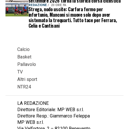
settembre 2026 torna la storica corsa ciclistica
REDAZIONE
23 ORE FA
Strega, nodo uscite: Carfora fermo per
infortunio, Manconi si muove solo dopo aver
sistemato la trequarti. Tutto tace per Ferrara,
Celia e Cantisani
Calcio
Basket
Pallavolo
TV
Altri sport
NTR24
LA REDAZIONE
Direttore Editoriale: MP WEB s.r.l.
Direttore Resp.: Giammarco Feleppa
MP WEB s.r.l.
Via Valfortore, 2 – 82100 Benevento