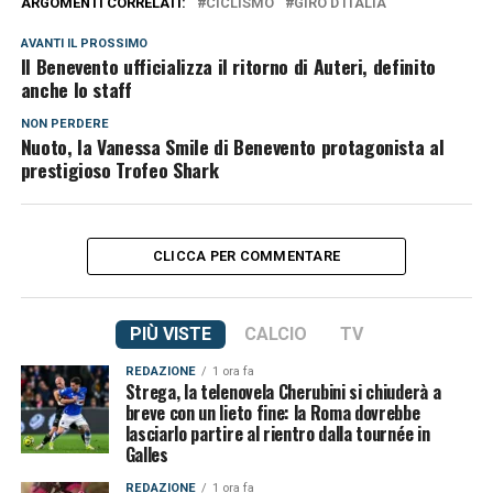
ARGOMENTI CORRELATI:
CICLISMO
GIRO D'ITALIA
AVANTI IL ​​PROSSIMO
Il Benevento ufficializza il ritorno di Auteri, definito
anche lo staff
NON PERDERE
Nuoto, la Vanessa Smile di Benevento protagonista al
prestigioso Trofeo Shark
CLICCA PER COMMENTARE
PIÙ VISTE
CALCIO
TV
REDAZIONE
1 ora fa
Strega, la telenovela Cherubini si chiuderà a
breve con un lieto fine: la Roma dovrebbe
lasciarlo partire al rientro dalla tournée in
Galles
REDAZIONE
1 ora fa