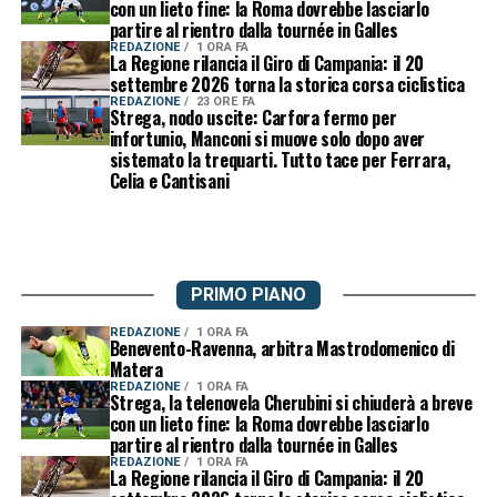
con un lieto fine: la Roma dovrebbe lasciarlo
partire al rientro dalla tournée in Galles
REDAZIONE
1 ORA FA
La Regione rilancia il Giro di Campania: il 20
settembre 2026 torna la storica corsa ciclistica
REDAZIONE
23 ORE FA
Strega, nodo uscite: Carfora fermo per
infortunio, Manconi si muove solo dopo aver
sistemato la trequarti. Tutto tace per Ferrara,
Celia e Cantisani
PRIMO PIANO
REDAZIONE
1 ORA FA
Benevento-Ravenna, arbitra Mastrodomenico di
Matera
REDAZIONE
1 ORA FA
Strega, la telenovela Cherubini si chiuderà a breve
con un lieto fine: la Roma dovrebbe lasciarlo
partire al rientro dalla tournée in Galles
REDAZIONE
1 ORA FA
La Regione rilancia il Giro di Campania: il 20