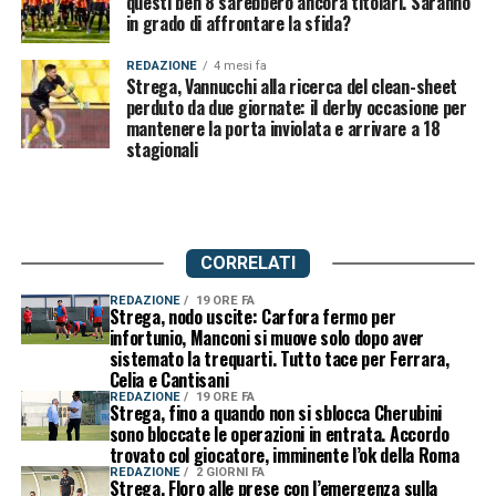
questi ben 8 sarebbero ancora titolari. Saranno
in grado di affrontare la sfida?
REDAZIONE
4 mesi fa
Strega, Vannucchi alla ricerca del clean-sheet
perduto da due giornate: il derby occasione per
mantenere la porta inviolata e arrivare a 18
stagionali
CORRELATI
REDAZIONE
19 ORE FA
Strega, nodo uscite: Carfora fermo per
infortunio, Manconi si muove solo dopo aver
sistemato la trequarti. Tutto tace per Ferrara,
Celia e Cantisani
REDAZIONE
19 ORE FA
Strega, fino a quando non si sblocca Cherubini
sono bloccate le operazioni in entrata. Accordo
trovato col giocatore, imminente l’ok della Roma
REDAZIONE
2 GIORNI FA
Strega, Floro alle prese con l’emergenza sulla