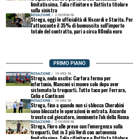
limitatissima. Talia rifinitore e Battista titolare
sulla sinistra
REDAZIONE
2 GIORNI FA
Strega, oggi le ufficialità di Viscardi e Starita. Per
l’attaccante il 35% di buonuscita sull’importo
totale del contratto, pari a circa 80mila euro
PRIMO PIANO
REDAZIONE
19 ORE FA
Strega, nodo uscite: Carfora fermo per
infortunio, Manconi si muove solo dopo aver
sistemato la trequarti. Tutto tace per Ferrara,
Celia e Cantisani
REDAZIONE
19 ORE FA
Strega, fino a quando non si sblocca Cherubini
sono bloccate le operazioni in entrata. Accordo
trovato col giocatore, imminente l’ok della Roma
REDAZIONE
2 GIORNI FA
Strega, Floro alle prese con l’emergenza sulla
trequarti. Out in 3 più Verdi con autonomia
limitatissima. Talia rifinitore e Battista titolare