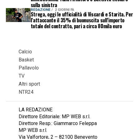
sulla sinistra
REDAZIONE
2 GIORNI FA
Strega, oggi le ufficialità di Viscardi e Starita. Per
l’attaccante il 35% di buonuscita sull’importo
totale del contratto, pari a circa 80mila euro
Calcio
Basket
Pallavolo
TV
Altri sport
NTR24
LA REDAZIONE
Direttore Editoriale: MP WEB s.r.l.
Direttore Resp.: Giammarco Feleppa
MP WEB s.r.l.
Via Valfortore, 2 – 82100 Benevento