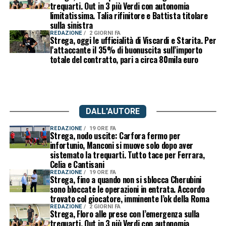
trequarti. Out in 3 più Verdi con autonomia
limitatissima. Talia rifinitore e Battista titolare
sulla sinistra
REDAZIONE
2 GIORNI FA
Strega, oggi le ufficialità di Viscardi e Starita. Per
l’attaccante il 35% di buonuscita sull’importo
totale del contratto, pari a circa 80mila euro
DALL'AUTORE
REDAZIONE
19 ORE FA
Strega, nodo uscite: Carfora fermo per
infortunio, Manconi si muove solo dopo aver
sistemato la trequarti. Tutto tace per Ferrara,
Celia e Cantisani
REDAZIONE
19 ORE FA
Strega, fino a quando non si sblocca Cherubini
sono bloccate le operazioni in entrata. Accordo
trovato col giocatore, imminente l’ok della Roma
REDAZIONE
2 GIORNI FA
Strega, Floro alle prese con l’emergenza sulla
trequarti. Out in 3 più Verdi con autonomia