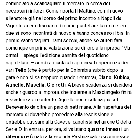
cominciato a scandagliare il mercato in cerca dei
necessari rinforzi. Come riporta Il Mattino, con il nuovo
allenatore già nel corso del primo incontro a Napoli da
Vigorito si era discusso di come puntellare la rosa e ieri i
due si sono incontrati di nuovo e hanno concesso il bis. In
primis vanno tagliati i rami secchi, anche se Auteri farà
comunque un prima valutazione su di loro alla ripresa. “Ma
ormai – spiega l’edizione sannita del quotidiano
napoletano – sembra giunta al capolinea l’esperienza dei
vari
Tello
(che è partito per la Colombia subito dopo la
gara e non si sa neppure quando rientrerà),
Ciano, Kubica,
Agnello, Masella, Ciciretti
. A breve scadenza si deciderà
anche riguardo a Improta, che insieme a Masciangelo finirà
a scadenza di contratto. Agnello non si allena più col
Benevento da oltre un paio di settimane. Alla riapertura del
mercato si dovrebbe procedere alla rescissione e
potrebbe passare alla Cavese, capolista nel girone G della
Serie D. In entrata, per ora, si valutano
quattro innesti
: un
difensore
(qualora la vicenda Pastina-calcioscommesse