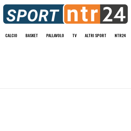
CALCIO
BASKET
PALLAVOLO
TV
ALTRI SPORT
NTR24