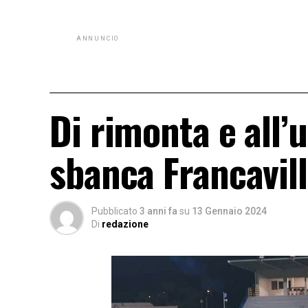
ANNUNCIO
Di rimonta e all’
sbanca Francavil
Pubblicato
3 anni fa
su
13 Gennaio 2024
Di
redazione