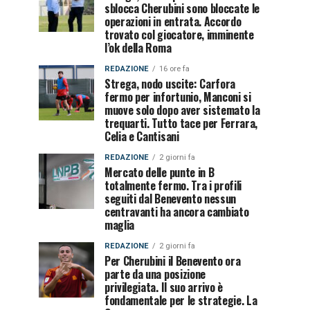
sblocca Cherubini sono bloccate le
operazioni in entrata. Accordo
trovato col giocatore, imminente
l’ok della Roma
REDAZIONE
16 ore fa
Strega, nodo uscite: Carfora
fermo per infortunio, Manconi si
muove solo dopo aver sistemato la
trequarti. Tutto tace per Ferrara,
Celia e Cantisani
REDAZIONE
2 giorni fa
Mercato delle punte in B
totalmente fermo. Tra i profili
seguiti dal Benevento nessun
centravanti ha ancora cambiato
maglia
REDAZIONE
2 giorni fa
Per Cherubini il Benevento ora
parte da una posizione
privilegiata. Il suo arrivo è
fondamentale per le strategie. La