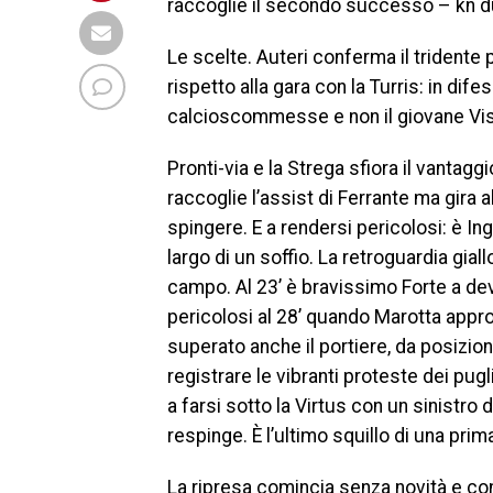
raccoglie il secondo successo – kn du
Le scelte. Auteri conferma il trident
rispetto alla gara con la Turris: in dife
calcioscommesse e non il giovane Vi
Pronti-via e la Strega sfiora il vanta
raccoglie l’assist di Ferrante ma gira a
spingere. E a rendersi pericolosi: è Ing
largo di un soffio. La retroguardia gia
campo. Al 23’ è bravissimo Forte a devi
pericolosi al 28’ quando Marotta appr
superato anche il portiere, da posizione
registrare le vibranti proteste dei pug
a farsi sotto la Virtus con un sinistro 
respinge. È l’ultimo squillo di una prim
La ripresa comincia senza novità e con i