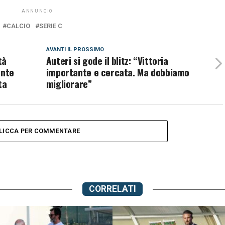
ANNUNCIO
CALCIO
SERIE C
AVANTI IL ​​PROSSIMO
tà
Auteri si gode il blitz: “Vittoria
ente
importante e cercata. Ma dobbiamo
ta
migliorare”
LICCA PER COMMENTARE
CORRELATI