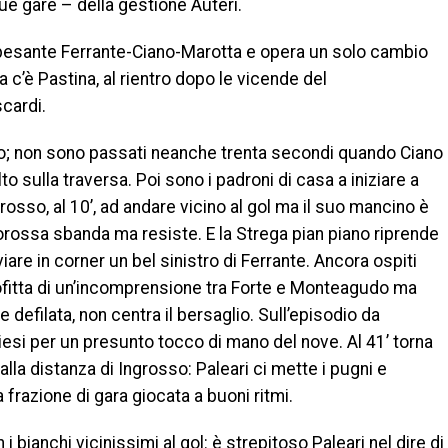
e gare – della gestione Auteri.
e pesante Ferrante-Ciano-Marotta e opera un solo cambio
sa c’è Pastina, al rientro dopo le vicende del
scardi.
ggio; non sono passati neanche trenta secondi quando Ciano
lto sulla traversa. Poi sono i padroni di casa a iniziare a
rosso, al 10’, ad andare vicino al gol ma il suo mancino è
llorossa sbanda ma resiste. E la Strega pian piano riprende
are in corner un bel sinistro di Ferrante. Ancora ospiti
ofitta di un’incomprensione tra Forte e Monteagudo ma
 defilata, non centra il bersaglio. Sull’episodio da
liesi per un presunto tocco di mano del nove. Al 41’ torna
dalla distanza di Ingrosso: Paleari ci mette i pugni e
a frazione di gara giocata a buoni ritmi.
 bianchi vicinissimi al gol: è strepitoso Paleari nel dire di