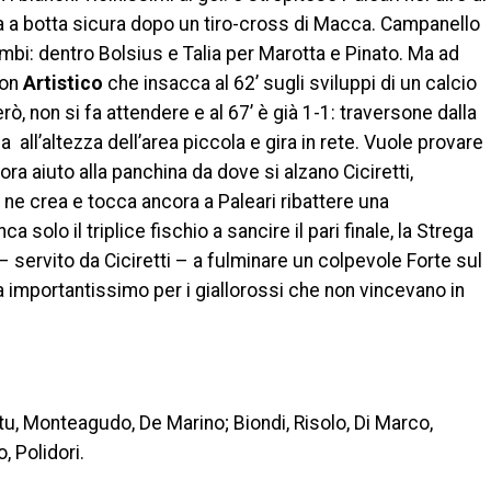
ia a botta sicura dopo un tiro-cross di Macca. Campanello
ambi: dentro Bolsius e Talia per Marotta e Pinato. Ma ad
con
Artistico
che insacca al 62’ sugli sviluppi di un calcio
erò, non si fa attendere e al 67’ è già 1-1: traversone dalla
a all’altezza dell’area piccola e gira in rete. Vuole provare
ra aiuto alla panchina da dove si alzano Ciciretti,
n ne crea e tocca ancora a Paleari ribattere una
olo il triplice fischio a sancire il pari finale, la Strega
 – servito da Ciciretti – a fulminare un colpevole Forte sul
importantissimo per i giallorossi che non vincevano in
tu, Monteagudo, De Marino; Biondi, Risolo, Di Marco,
, Polidori.