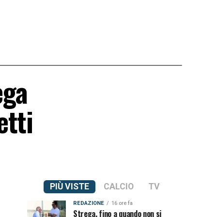
ega
etti
PIÙ VISTE
CALCIO
TV
REDAZIONE
16 ore fa
Strega, fino a quando non si