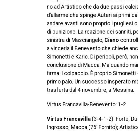
no ad Artistico che da due passi calc
d’allarme che spinge Auteri ai primi c
andare avanti sono proprio i pugliesi 
di punizione. La reazione dei sanniti, p
sinistra di Masciangelo,
Ciano
controll
a vincerla il Benevento che chiede anco
Simonetti e Karic. Di pericoli, però, no
conclusione di Macca. Ma quando manca s
firma il colpaccio. È proprio Simonetti
primo palo. Un successo insperato ma 
trasferta dal 4 novembre, a Messina.
Virtus Francavilla-Benevento: 1-2
Virtus Francavilla
(3-4-1-2): Forte; Du
Ingrosso; Macca (76’ Fornito); Artistico