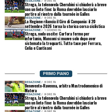
REDAZIONE
8 ORE FA
Strega, la telenovela Cherubini si chiuderà a breve
con un lieto fine: la Roma dovrebbe lasciarlo
partire al rientro dalla tournée in Galles
REDAZIONE
8 ORE FA
La Regione rilancia il Giro di Campania: il 20
settembre 2026 torna la storica corsa ciclistica
REDAZIONE
1 GIORNO FA
Strega, nodo uscite: Carfora fermo per
infortunio, Manconi si muove solo dopo aver
sistemato la trequarti. Tutto tace per Ferrara,
Celia e Cantisani
PRIMO PIANO
REDAZIONE
8 ORE FA
Benevento-Ravenna, arbitra Mastrodomenico di
Matera
REDAZIONE
8 ORE FA
Strega, la telenovela Cherubini si chiuderà a breve
con un lieto fine: la Roma dovrebbe lasciarlo
partire al rientro dalla tournée in Galles
REDAZIONE
8 ORE FA