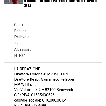
la Roma, martedì l’esterno offensivo è atteso in
città
Calcio
Basket
Pallavolo
TV
Altri sport
NTR24
LA REDAZIONE
Direttore Editoriale: MP WEB s.r.l.
Direttore Resp.: Giammarco Feleppa
MP WEB s.r.l.
Via Valfortore, 2 – 82100 Benevento
C.F./P.IVA: 01535630626
capitale sociale: € 10.000,00 i.v.
R.E.A.: BN n.128499