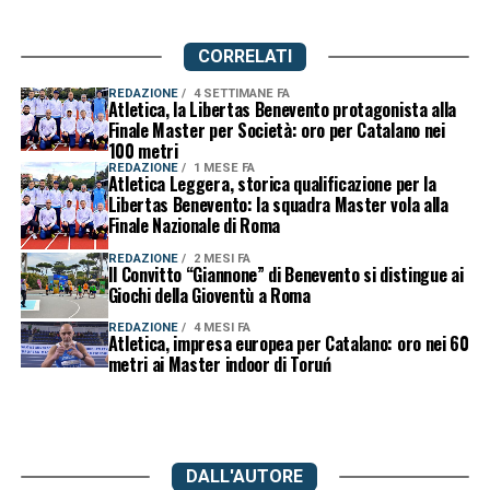
CORRELATI
REDAZIONE
4 SETTIMANE FA
Atletica, la Libertas Benevento protagonista alla
Finale Master per Società: oro per Catalano nei
100 metri
REDAZIONE
1 MESE FA
Atletica Leggera, storica qualificazione per la
Libertas Benevento: la squadra Master vola alla
Finale Nazionale di Roma
REDAZIONE
2 MESI FA
Il Convitto “Giannone” di Benevento si distingue ai
Giochi della Gioventù a Roma
REDAZIONE
4 MESI FA
Atletica, impresa europea per Catalano: oro nei 60
metri ai Master indoor di Toruń
DALL'AUTORE