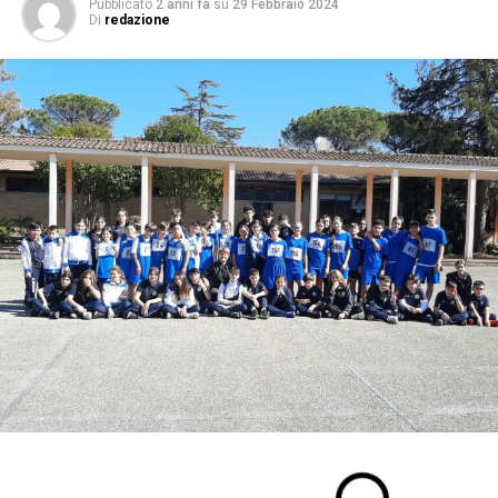
Pubblicato
2 anni fa
su
29 Febbraio 2024
Di
redazione