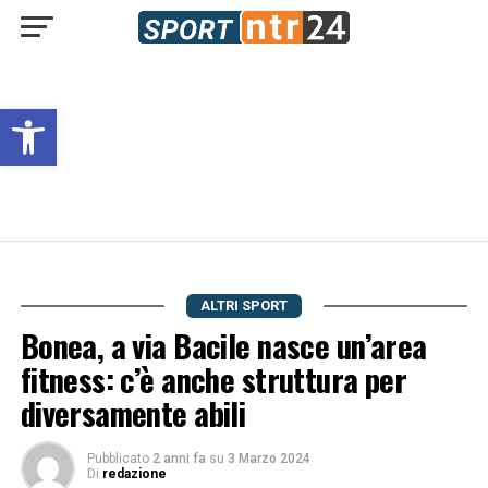
Open toolbar
ALTRI SPORT
Bonea, a via Bacile nasce un’area
fitness: c’è anche struttura per
diversamente abili
Pubblicato
2 anni fa
su
3 Marzo 2024
Di
redazione