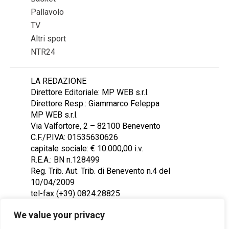
Pallavolo
TV
Altri sport
NTR24
LA REDAZIONE
Direttore Editoriale: MP WEB s.r.l.
Direttore Resp.: Giammarco Feleppa
MP WEB s.r.l.
Via Valfortore, 2 – 82100 Benevento
C.F./P.IVA: 01535630626
capitale sociale: € 10.000,00 i.v.
R.E.A.: BN n.128499
Reg. Trib. Aut. Trib. di Benevento n.4 del
10/04/2009
tel-fax (+39) 0824.28825
Contattaci: redazione@ntr24.tv
We value your privacy