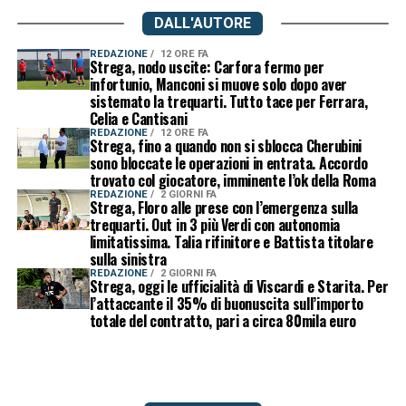
DALL'AUTORE
REDAZIONE
12 ORE FA
Strega, nodo uscite: Carfora fermo per
infortunio, Manconi si muove solo dopo aver
sistemato la trequarti. Tutto tace per Ferrara,
Celia e Cantisani
REDAZIONE
12 ORE FA
Strega, fino a quando non si sblocca Cherubini
sono bloccate le operazioni in entrata. Accordo
trovato col giocatore, imminente l’ok della Roma
REDAZIONE
2 GIORNI FA
Strega, Floro alle prese con l’emergenza sulla
trequarti. Out in 3 più Verdi con autonomia
limitatissima. Talia rifinitore e Battista titolare
sulla sinistra
REDAZIONE
2 GIORNI FA
Strega, oggi le ufficialità di Viscardi e Starita. Per
l’attaccante il 35% di buonuscita sull’importo
totale del contratto, pari a circa 80mila euro