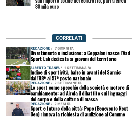
sull’importo totale del contratto, pari a circa
80mila euro
CORRELATI
REDAZIONE
7 GIORNI FA
Divertimento e inclusione: a Ceppaloni nasce l’Asd
Sport Lab dedicata ai giovani del territorio
ALBERTO TRANFA
1 SETTIMANA FA
Indice di sportività, balzo in avanti del Sannio:
dall’88º al 57º posto nazionale
REDAZIONE
2 SETTIMANE FA
Lo sport come specchio della società e motore di
cambiamento: ad Airola il dibattito sui linguaggi
del corpo e della cultura di massa
REDAZIONE
2 MESI FA
Sport e futuro della città: Pepe (Benevento Next
Gen) rinnova la richiesta di audizione al Comune