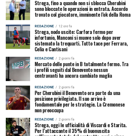
Strega, fino a quando non si sblocca Cherubini
sono bloccate le operazioni in entrata. Accordo
trovato col giocatore, imminente l’ok della Roma
REDAZIONE
12 ore fa
Strega, nodo uscite: Carfora fermo per
infortunio, Manconi si muove solo dopo aver
sistemato la trequarti. Tutto tace per Ferrara,
Celia e Cantisani
REDAZIONE
2 giorni fa
Mercato delle punte in B totalmente fermo. Tra
i profili seguiti dal Benevento nessun
centravanti ha ancora cambiato maglia
REDAZIONE
2 giorni fa
Per Cherubini il Benevento ora parte da una
posizione privilegiata. Il suo arrivo è
fondamentale per le strategie. La Cremonese
non preoccupa
REDAZIONE
2 giorni fa
Strega, oggi le ufficialità di Viscardi e Starita.
Per l’attaccante il 35% di buonuscita