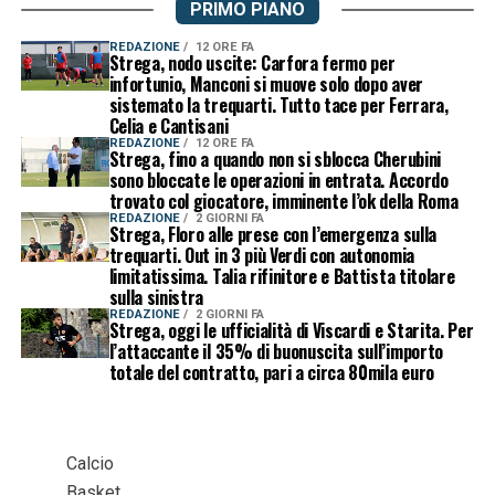
PRIMO PIANO
REDAZIONE
12 ORE FA
Strega, nodo uscite: Carfora fermo per
infortunio, Manconi si muove solo dopo aver
sistemato la trequarti. Tutto tace per Ferrara,
Celia e Cantisani
REDAZIONE
12 ORE FA
Strega, fino a quando non si sblocca Cherubini
sono bloccate le operazioni in entrata. Accordo
trovato col giocatore, imminente l’ok della Roma
REDAZIONE
2 GIORNI FA
Strega, Floro alle prese con l’emergenza sulla
trequarti. Out in 3 più Verdi con autonomia
limitatissima. Talia rifinitore e Battista titolare
sulla sinistra
REDAZIONE
2 GIORNI FA
Strega, oggi le ufficialità di Viscardi e Starita. Per
l’attaccante il 35% di buonuscita sull’importo
totale del contratto, pari a circa 80mila euro
Calcio
Basket