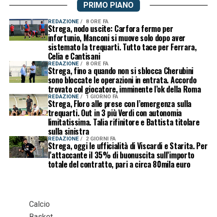
PRIMO PIANO
REDAZIONE
8 ORE FA
Strega, nodo uscite: Carfora fermo per
infortunio, Manconi si muove solo dopo aver
sistemato la trequarti. Tutto tace per Ferrara,
Celia e Cantisani
REDAZIONE
8 ORE FA
Strega, fino a quando non si sblocca Cherubini
sono bloccate le operazioni in entrata. Accordo
trovato col giocatore, imminente l’ok della Roma
REDAZIONE
1 GIORNO FA
Strega, Floro alle prese con l’emergenza sulla
trequarti. Out in 3 più Verdi con autonomia
limitatissima. Talia rifinitore e Battista titolare
sulla sinistra
REDAZIONE
2 GIORNI FA
Strega, oggi le ufficialità di Viscardi e Starita. Per
l’attaccante il 35% di buonuscita sull’importo
totale del contratto, pari a circa 80mila euro
Calcio
Basket