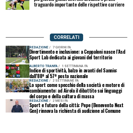
traguardo importante delle rispettive carriere
CORRELATI
REDAZIONE
7 GIORNI FA
Divertimento e inclusione: a Ceppaloni nasce l’Asd
Sport Lab dedicata ai giovani del territorio
ALBERTO TRANFA
1 SETTIMANA FA
Indice di sportività, balzo in avanti del Sannio:
dall’88º al 57º posto nazionale
REDAZIONE
2 SETTIMANE FA
Lo sport come specchio della società e motore di
cambiamento: ad Airola il dibattito sui linguaggi
del corpo e della cultura di massa
REDAZIONE
2 MESI FA
Sport e futuro della città: Pepe (Benevento Next
Gen) rinnova la richiesta di audizione al Comune