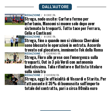
DALL'AUTORE
REDAZIONE
8 ORE FA
Strega, nodo uscite: Carfora fermo per
infortunio, Manconi si muove solo dopo aver
sistemato la trequarti. Tutto tace per Ferrara,
Celia e Cantisani
REDAZIONE
8 ORE FA
Strega, fino a quando non si sblocca Cherubini
sono bloccate le operazioni in entrata. Accordo
trovato col giocatore, imminente l’ok della Roma
REDAZIONE
1 GIORNO FA
Strega, Floro alle prese con l’emergenza sulla
trequarti. Out in 3 più Verdi con autonomia
limitatissima. Talia rifinitore e Battista titolare
sulla sinistra
REDAZIONE
2 GIORNI FA
Strega, oggi le ufficialità di Viscardi e Starita. Per
l’attaccante il 35% di buonuscita sull’importo
totale del contratto, pari a circa 80mila euro