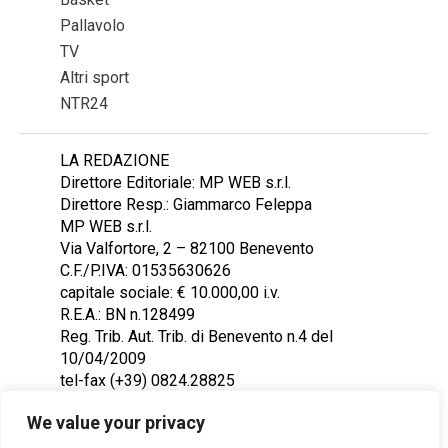
Pallavolo
TV
Altri sport
NTR24
LA REDAZIONE
Direttore Editoriale: MP WEB s.r.l.
Direttore Resp.: Giammarco Feleppa
MP WEB s.r.l.
Via Valfortore, 2 – 82100 Benevento
C.F./P.IVA: 01535630626
capitale sociale: € 10.000,00 i.v.
R.E.A.: BN n.128499
Reg. Trib. Aut. Trib. di Benevento n.4 del
10/04/2009
tel-fax (+39) 0824.28825
Contattaci: redazione@ntr24.tv
We value your privacy