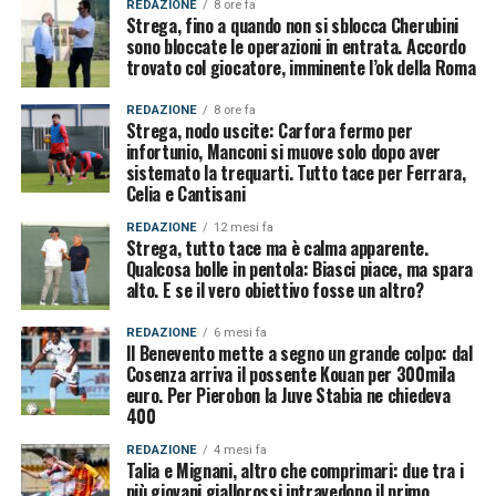
REDAZIONE
8 ore fa
Strega, fino a quando non si sblocca Cherubini
sono bloccate le operazioni in entrata. Accordo
trovato col giocatore, imminente l’ok della Roma
REDAZIONE
8 ore fa
Strega, nodo uscite: Carfora fermo per
infortunio, Manconi si muove solo dopo aver
sistemato la trequarti. Tutto tace per Ferrara,
Celia e Cantisani
REDAZIONE
12 mesi fa
Strega, tutto tace ma è calma apparente.
Qualcosa bolle in pentola: Biasci piace, ma spara
alto. E se il vero obiettivo fosse un altro?
REDAZIONE
6 mesi fa
Il Benevento mette a segno un grande colpo: dal
Cosenza arriva il possente Kouan per 300mila
euro. Per Pierobon la Juve Stabia ne chiedeva
400
REDAZIONE
4 mesi fa
Talia e Mignani, altro che comprimari: due tra i
più giovani giallorossi intravedono il primo