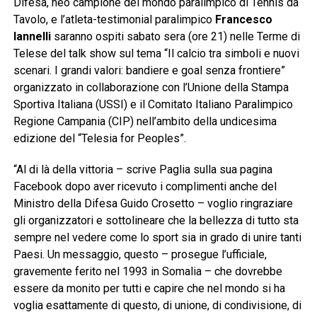
Difesa, neo campione del mondo paralimpico di Tennis da
Tavolo, e l’atleta-testimonial paralimpico
Francesco
Iannelli
saranno ospiti sabato sera (ore 21) nelle Terme di
Telese del talk show sul tema “Il calcio tra simboli e nuovi
scenari. I grandi valori: bandiere e goal senza frontiere”
organizzato in collaborazione con l’Unione della Stampa
Sportiva Italiana (USSI) e il Comitato Italiano Paralimpico
Regione Campania (CIP) nell’ambito della undicesima
edizione del “Telesia for Peoples”.
“Al di là della vittoria – scrive Paglia sulla sua pagina
Facebook dopo aver ricevuto i complimenti anche del
Ministro della Difesa Guido Crosetto – voglio ringraziare
gli organizzatori e sottolineare che la bellezza di tutto sta
sempre nel vedere come lo sport sia in grado di unire tanti
Paesi. Un messaggio, questo – prosegue l’ufficiale,
gravemente ferito nel 1993 in Somalia – che dovrebbe
essere da monito per tutti e capire che nel mondo si ha
voglia esattamente di questo, di unione, di condivisione, di