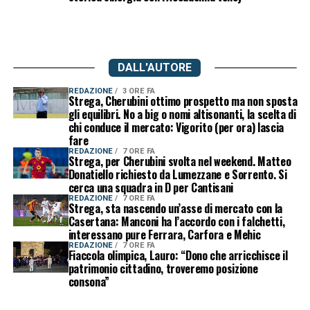
DALL'AUTORE
REDAZIONE
3 ORE FA
Strega, Cherubini ottimo prospetto ma non sposta
gli equilibri. No a big o nomi altisonanti, la scelta di
chi conduce il mercato: Vigorito (per ora) lascia
fare
REDAZIONE
7 ORE FA
Strega, per Cherubini svolta nel weekend. Matteo
Donatiello richiesto da Lumezzane e Sorrento. Si
cerca una squadra in D per Cantisani
REDAZIONE
7 ORE FA
Strega, sta nascendo un’asse di mercato con la
Casertana: Manconi ha l’accordo con i falchetti,
interessano pure Ferrara, Carfora e Mehic
REDAZIONE
7 ORE FA
Fiaccola olimpica, Lauro: “Dono che arricchisce il
patrimonio cittadino, troveremo posizione
consona”