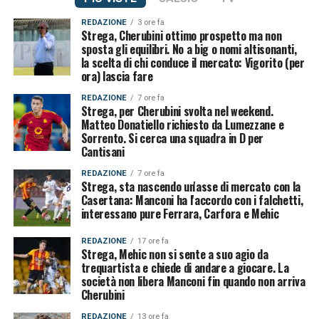
REDAZIONE
3 ore fa
Strega, Cherubini ottimo prospetto ma non
sposta gli equilibri. No a big o nomi altisonanti,
la scelta di chi conduce il mercato: Vigorito (per
ora) lascia fare
REDAZIONE
7 ore fa
Strega, per Cherubini svolta nel weekend.
Matteo Donatiello richiesto da Lumezzane e
Sorrento. Si cerca una squadra in D per
Cantisani
REDAZIONE
7 ore fa
Strega, sta nascendo un'asse di mercato con la
Casertana: Manconi ha l'accordo con i falchetti,
interessano pure Ferrara, Carfora e Mehic
REDAZIONE
17 ore fa
Strega, Mehic non si sente a suo agio da
trequartista e chiede di andare a giocare. La
società non libera Manconi fin quando non arriva
Cherubini
REDAZIONE
13 ore fa