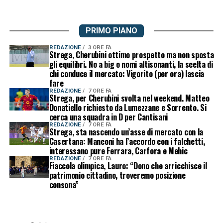
PRIMO PIANO
REDAZIONE
3 ORE FA
Strega, Cherubini ottimo prospetto ma non sposta
gli equilibri. No a big o nomi altisonanti, la scelta di
chi conduce il mercato: Vigorito (per ora) lascia
fare
REDAZIONE
7 ORE FA
Strega, per Cherubini svolta nel weekend. Matteo
Donatiello richiesto da Lumezzane e Sorrento. Si
cerca una squadra in D per Cantisani
REDAZIONE
7 ORE FA
Strega, sta nascendo un’asse di mercato con la
Casertana: Manconi ha l’accordo con i falchetti,
interessano pure Ferrara, Carfora e Mehic
REDAZIONE
7 ORE FA
Fiaccola olimpica, Lauro: “Dono che arricchisce il
patrimonio cittadino, troveremo posizione
consona”