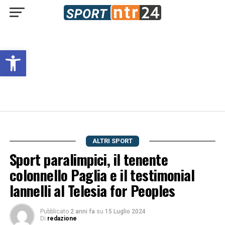
Open toolbar
ALTRI SPORT
Sport paralimpici, il tenente
colonnello Paglia e il testimonial
Iannelli al Telesia for Peoples
Pubblicato
2 anni fa
su
15 Luglio 2024
Di
redazione