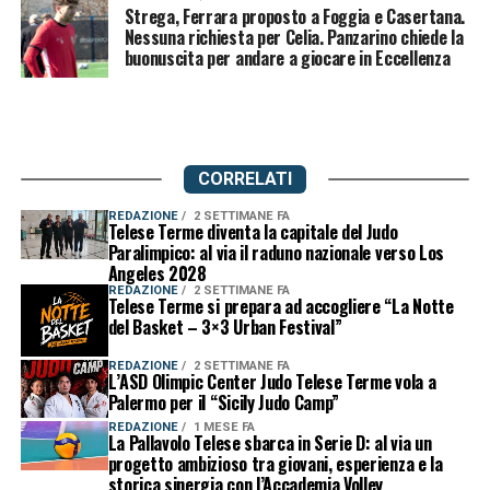
Strega, Ferrara proposto a Foggia e Casertana.
Nessuna richiesta per Celia. Panzarino chiede la
buonuscita per andare a giocare in Eccellenza
CORRELATI
REDAZIONE
2 SETTIMANE FA
Telese Terme diventa la capitale del Judo
Paralimpico: al via il raduno nazionale verso Los
Angeles 2028
REDAZIONE
2 SETTIMANE FA
Telese Terme si prepara ad accogliere “La Notte
del Basket – 3×3 Urban Festival”
REDAZIONE
2 SETTIMANE FA
L’ASD Olimpic Center Judo Telese Terme vola a
Palermo per il “Sicily Judo Camp”
REDAZIONE
1 MESE FA
La Pallavolo Telese sbarca in Serie D: al via un
progetto ambizioso tra giovani, esperienza e la
storica sinergia con l’Accademia Volley