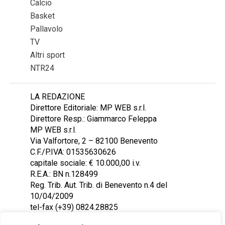
Calcio
Basket
Pallavolo
TV
Altri sport
NTR24
LA REDAZIONE
Direttore Editoriale: MP WEB s.r.l.
Direttore Resp.: Giammarco Feleppa
MP WEB s.r.l.
Via Valfortore, 2 – 82100 Benevento
C.F./P.IVA: 01535630626
capitale sociale: € 10.000,00 i.v.
R.E.A.: BN n.128499
Reg. Trib. Aut. Trib. di Benevento n.4 del
10/04/2009
tel-fax (+39) 0824.28825
Contattaci: redazione@ntr24.tv