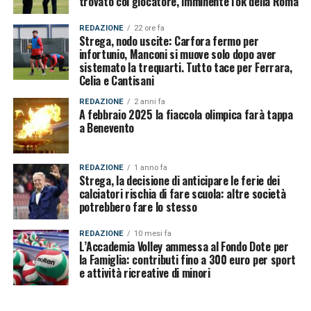
trovato col giocatore, imminente l’ok della Roma
REDAZIONE
22 ore fa
Strega, nodo uscite: Carfora fermo per
infortunio, Manconi si muove solo dopo aver
sistemato la trequarti. Tutto tace per Ferrara,
Celia e Cantisani
REDAZIONE
2 anni fa
A febbraio 2025 la fiaccola olimpica farà tappa
a Benevento
REDAZIONE
1 anno fa
Strega, la decisione di anticipare le ferie dei
calciatori rischia di fare scuola: altre società
potrebbero fare lo stesso
REDAZIONE
10 mesi fa
L’Accademia Volley ammessa al Fondo Dote per
la Famiglia: contributi fino a 300 euro per sport
e attività ricreative di minori