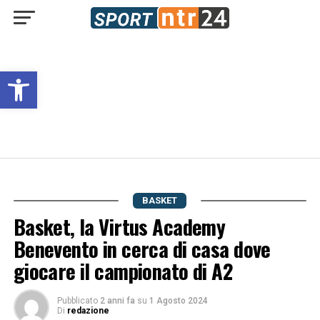
Open toolbar
BASKET
Basket, la Virtus Academy
Benevento in cerca di casa dove
giocare il campionato di A2
Pubblicato
2 anni fa
su
1 Agosto 2024
Di
redazione