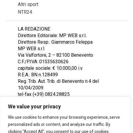
Altri sport
NTR24
LA REDAZIONE
Direttore Editoriale: MP WEB s.r.l.
Direttore Resp.: Giammarco Feleppa
MP WEB s.r.l.
Via Valfortore, 2 – 82100 Benevento
C.F./P.IVA: 01535630626
capitale sociale: € 10.000,00 i.v.
R.E.A.: BN n.128499
Reg. Trib. Aut. Trib. di Benevento n.4 del
10/04/2009
tel-fax (+39) 0824.28825
Contattaci: redazione@ntr24.tv
We value your privacy
We use cookies to enhance your browsing experience, serve
personalized ads or content, and analyze our traffic. By
clicking "Accept All", you consent to our use of cookies.