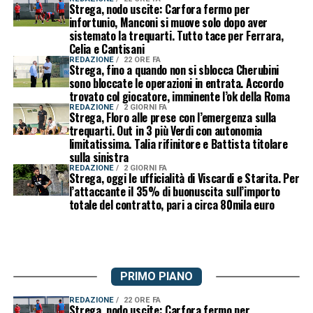
Strega, nodo uscite: Carfora fermo per
infortunio, Manconi si muove solo dopo aver
sistemato la trequarti. Tutto tace per Ferrara,
Celia e Cantisani
REDAZIONE
22 ORE FA
Strega, fino a quando non si sblocca Cherubini
sono bloccate le operazioni in entrata. Accordo
trovato col giocatore, imminente l’ok della Roma
REDAZIONE
2 GIORNI FA
Strega, Floro alle prese con l’emergenza sulla
trequarti. Out in 3 più Verdi con autonomia
limitatissima. Talia rifinitore e Battista titolare
sulla sinistra
REDAZIONE
2 GIORNI FA
Strega, oggi le ufficialità di Viscardi e Starita. Per
l’attaccante il 35% di buonuscita sull’importo
totale del contratto, pari a circa 80mila euro
PRIMO PIANO
REDAZIONE
22 ORE FA
Strega, nodo uscite: Carfora fermo per