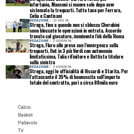
infortunio, Manconi si muove solo dopo aver
sistemato la trequarti. Tutto tace per Ferrara,
Celia e Cantisani
REDAZIONE
22 ORE FA
Strega, fino a quando non si sblocca Cherubini
sono bloccate le operazioni in entrata. Accordo
trovato col giocatore, imminente l’ok della Roma
REDAZIONE
2 GIORNI FA
Strega, Floro alle prese con l’emergenza sulla
trequarti. Out in 3 più Verdi con autonomia
limitatissima. Talia rifinitore e Battista titolare
sulla sinistra
REDAZIONE
2 GIORNI FA
Strega, oggi le ufficialità di Viscardi e Starita. Per
l’attaccante il 35% di buonuscita sull’importo
totale del contratto, pari a circa 80mila euro
Calcio
Basket
Pallavolo
TV