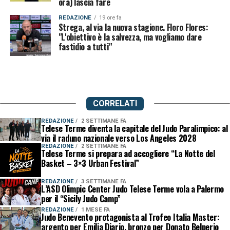
ora) lascia fare
REDAZIONE
19 ore fa
Strega, al via la nuova stagione. Floro Flores:
"L'obiettivo è la salvezza, ma vogliamo dare
fastidio a tutti"
CORRELATI
REDAZIONE
2 SETTIMANE FA
Telese Terme diventa la capitale del Judo Paralimpico: al
via il raduno nazionale verso Los Angeles 2028
REDAZIONE
2 SETTIMANE FA
Telese Terme si prepara ad accogliere “La Notte del
Basket – 3×3 Urban Festival”
REDAZIONE
3 SETTIMANE FA
L’ASD Olimpic Center Judo Telese Terme vola a Palermo
per il “Sicily Judo Camp”
REDAZIONE
1 MESE FA
Judo Benevento protagonista al Trofeo Italia Master:
argento per Emilia Diario, bronzo per Donato Belperio