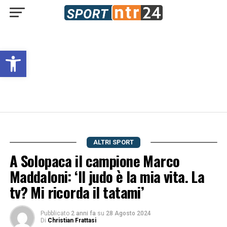
Open toolbar
ALTRI SPORT
A Solopaca il campione Marco
Maddaloni: ‘Il judo è la mia vita. La
tv? Mi ricorda il tatami’
Pubblicato
2 anni fa
su
28 Agosto 2024
Di
Christian Frattasi