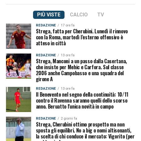
PIÙ VISTE
CALCIO
TV
REDAZIONE
17 ore fa
Strega, fatta per Cherubini. Lunedì il rinnovo
con la Roma, martedì l’esterno offensivo è
atteso in città
REDAZIONE
13 ore fa
Strega, Manconi a un passo dalla Casertana,
che insiste per Mehic e Carfora. Sul classe
2006 anche Campobasso e una squadra del
girone A
REDAZIONE
13 ore fa
Il Benevento nel segno della continuità: 10/11
contro il Ravenna saranno quelli dello scorso
anno. Beruatto l'unica novità in campo
REDAZIONE
2 giorni fa
Strega, Cherubini ottimo prospetto ma non
sposta gli equilibri. No a big o nomi altisonanti,
la scelta di chi conduce il mercato: Vigorito (per