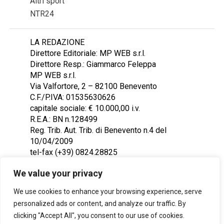
Altri sport
NTR24
LA REDAZIONE
Direttore Editoriale: MP WEB s.r.l.
Direttore Resp.: Giammarco Feleppa
MP WEB s.r.l.
Via Valfortore, 2 – 82100 Benevento
C.F./P.IVA: 01535630626
capitale sociale: € 10.000,00 i.v.
R.E.A.: BN n.128499
Reg. Trib. Aut. Trib. di Benevento n.4 del
10/04/2009
tel-fax (+39) 0824.28825
Contattaci: redazione@ntr24.tv
We value your privacy
We use cookies to enhance your browsing experience, serve
personalized ads or content, and analyze our traffic. By
clicking "Accept All", you consent to our use of cookies.