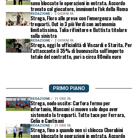
sono bloccate le operazioni in entrata. Accordo
trovato col giocatore, imminente l’ok della Roma
REDAZIONE
2 GIORNI FA
Strega, Floro alle prese con l’emergenza sulla
trequarti. Out in 3 più Verdi con autonomia
limitatissima. Talia rifinitore e Battista titolare
sulla sinistra
REDAZIONE
2 GIORNI FA
Strega, oggi le ufficialità di Viscardi e Starita. Per
l’attaccante il 35% di buonuscita sull’importo
totale del contratto, pari a circa 80mila euro
PRIMO PIANO
REDAZIONE
21 ORE FA
Strega, nodo uscite: Carfora fermo per
infortunio, Manconi si muove solo dopo aver
sistemato la trequarti. Tutto tace per Ferrara,
Celia e Cantisani
REDAZIONE
21 ORE FA
Strega, fino a quando non si sblocca Cherubini
sono bloccate le operazioni in entrata. Accordo