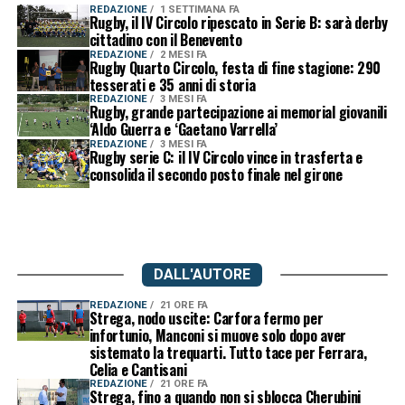
REDAZIONE
1 SETTIMANA FA
Rugby, il IV Circolo ripescato in Serie B: sarà derby
cittadino con il Benevento
REDAZIONE
2 MESI FA
Rugby Quarto Circolo, festa di fine stagione: 290
tesserati e 35 anni di storia
REDAZIONE
3 MESI FA
Rugby, grande partecipazione ai memorial giovanili
‘Aldo Guerra e ‘Gaetano Varrella’
REDAZIONE
3 MESI FA
Rugby serie C: il IV Circolo vince in trasferta e
consolida il secondo posto finale nel girone
DALL'AUTORE
REDAZIONE
21 ORE FA
Strega, nodo uscite: Carfora fermo per
infortunio, Manconi si muove solo dopo aver
sistemato la trequarti. Tutto tace per Ferrara,
Celia e Cantisani
REDAZIONE
21 ORE FA
Strega, fino a quando non si sblocca Cherubini