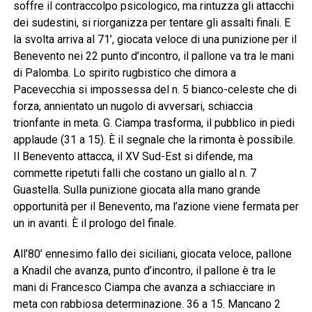
soffre il contraccolpo psicologico, ma rintuzza gli attacchi
dei sudestini, si riorganizza per tentare gli assalti finali. E
la svolta arriva al 71’, giocata veloce di una punizione per il
Benevento nei 22 punto d’incontro, il pallone va tra le mani
di Palomba. Lo spirito rugbistico che dimora a
Pacevecchia si impossessa del n. 5 bianco-celeste che di
forza, annientato un nugolo di avversari, schiaccia
trionfante in meta. G. Ciampa trasforma, il pubblico in piedi
applaude (31 a 15). È il segnale che la rimonta è possibile.
Il Benevento attacca, il XV Sud-Est si difende, ma
commette ripetuti falli che costano un giallo al n. 7
Guastella. Sulla punizione giocata alla mano grande
opportunità per il Benevento, ma l’azione viene fermata per
un in avanti. È il prologo del finale.
All’80’ ennesimo fallo dei siciliani, giocata veloce, pallone
a Knadil che avanza, punto d’incontro, il pallone è tra le
mani di Francesco Ciampa che avanza a schiacciare in
meta con rabbiosa determinazione. 36 a 15. Mancano 2