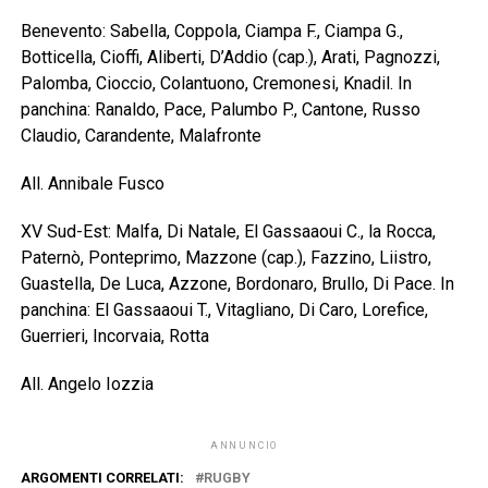
Benevento: Sabella, Coppola, Ciampa F., Ciampa G.,
Botticella, Cioffi, Aliberti, D’Addio (cap.), Arati, Pagnozzi,
Palomba, Cioccio, Colantuono, Cremonesi, Knadil. In
panchina: Ranaldo, Pace, Palumbo P., Cantone, Russo
Claudio, Carandente, Malafronte
All. Annibale Fusco
XV Sud-Est: Malfa, Di Natale, El Gassaaoui C., la Rocca,
Paternò, Ponteprimo, Mazzone (cap.), Fazzino, Liistro,
Guastella, De Luca, Azzone, Bordonaro, Brullo, Di Pace. In
panchina: El Gassaaoui T., Vitagliano, Di Caro, Lorefice,
Guerrieri, Incorvaia, Rotta
All. Angelo Iozzia
ANNUNCIO
ARGOMENTI CORRELATI:
RUGBY