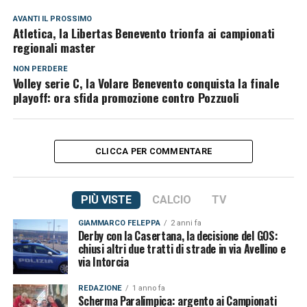
AVANTI IL ​​PROSSIMO
Atletica, la Libertas Benevento trionfa ai campionati
regionali master
NON PERDERE
Volley serie C, la Volare Benevento conquista la finale
playoff: ora sfida promozione contro Pozzuoli
CLICCA PER COMMENTARE
PIÙ VISTE
CALCIO
TV
GIAMMARCO FELEPPA
2 anni fa
Derby con la Casertana, la decisione del GOS:
chiusi altri due tratti di strade in via Avellino e
via Intorcia
REDAZIONE
1 anno fa
Scherma Paralimpica: argento ai Campionati