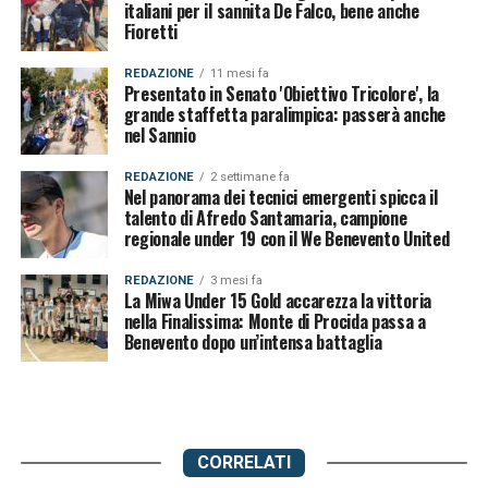
italiani per il sannita De Falco, bene anche
Fioretti
REDAZIONE
11 mesi fa
Presentato in Senato 'Obiettivo Tricolore', la
grande staffetta paralimpica: passerà anche
nel Sannio
REDAZIONE
2 settimane fa
Nel panorama dei tecnici emergenti spicca il
talento di Afredo Santamaria, campione
regionale under 19 con il We Benevento United
REDAZIONE
3 mesi fa
La Miwa Under 15 Gold accarezza la vittoria
nella Finalissima: Monte di Procida passa a
Benevento dopo un’intensa battaglia
CORRELATI