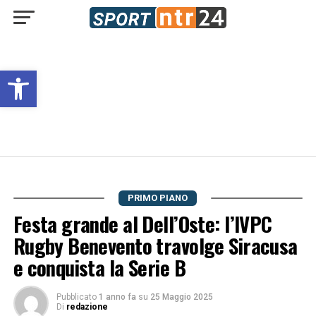
Open toolbar
PRIMO PIANO
Festa grande al Dell’Oste: l’IVPC
Rugby Benevento travolge Siracusa
e conquista la Serie B
Pubblicato
1 anno fa
su
25 Maggio 2025
Di
redazione