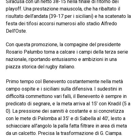
Siracusa con un netto 38-15 nella finale di ritorno dei
playoff. Una prestazione maiuscola, che ha ribaltato il
risultato dell’andata (39-17 per i siciliani) e ha scatenato la
festa dei tifosi accorsi numerosi allo stadio Alfredo
Dell’Oste.
Con questa promozione, la compagine del presidente
Rosario Palumbo torna a calcare i campi della terza serie
nazionale, riportando entusiasmo e ambizioni in una
piazza storica del rugby italiano.
Primo tempo col Benevento costantemente nella metà
campo ospite e i siciliani sulla difensiva. I sudestini in
difficoltà commettono vari falli, il Benevento è sempre in
predicato di segnare, e la meta arriva al 15’ con Knadil (5 a
0). La pressione dei sanniti è costante e si concretizza
con le mete di Palomba al 35’ e di Sabella al 40’, lesto a
schiacciare all’angolo la palla fatta filtrare in area di meta
da un calcetto. Precisa la trasformazione di G. Ciampa.