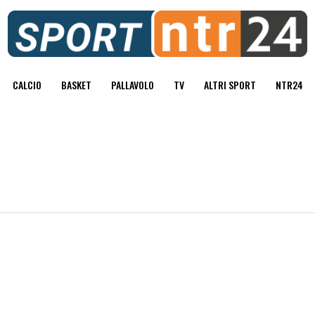
CALCIO
BASKET
PALLAVOLO
TV
ALTRI SPORT
NTR24