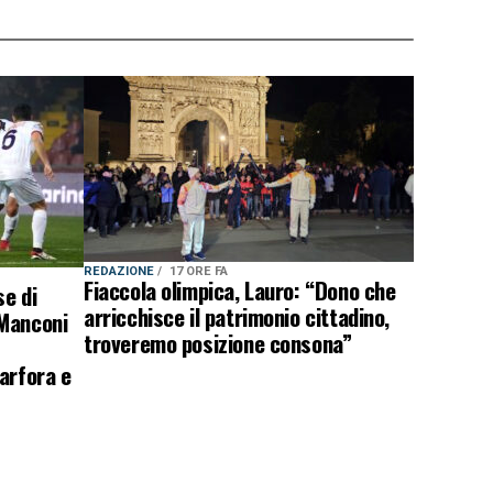
REDAZIONE
17 ORE FA
Fiaccola olimpica, Lauro: “Dono che
e di
arricchisce il patrimonio cittadino,
 Manconi
troveremo posizione consona”
arfora e