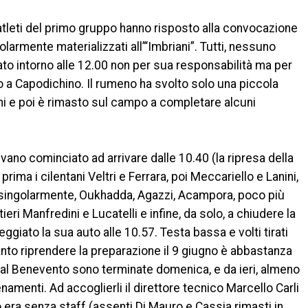
i atleti del primo gruppo hanno risposto alla convocazione
olarmente materializzati all’“Imbriani”. Tutti, nessuno
o intorno alle 12.00 non per sua responsabilità ma per
to a Capodichino. Il rumeno ha svolto solo una piccola
i e poi è rimasto sul campo a completare alcuni
evano cominciato ad arrivare dalle 10.40 (la ripresa della
prima i cilentani Veltri e Ferrara, poi Meccariello e Lanini,
o, singolarmente, Oukhadda, Agazzi, Acampora, poco più
rtieri Manfredini e Lucatelli e infine, da solo, a chiudere la
giato la sua auto alle 10.57. Testa bassa e volti tirati
o canto riprendere la preparazione il 9 giugno è abbastanza
dal Benevento sono terminate domenica, e da ieri, almeno
enamenti. Ad accoglierli il direttore tecnico Marcello Carli
co era senza staff (assenti Di Mauro e Cassia rimasti in