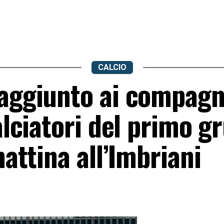
CALCIO
 aggiunto ai compagn
calciatori del primo g
mattina all’Imbriani