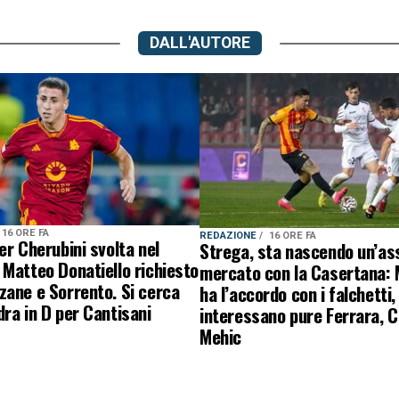
DALL'AUTORE
16 ORE FA
REDAZIONE
16 ORE FA
er Cherubini svolta nel
Strega, sta nascendo un’ass
Matteo Donatiello richiesto
mercato con la Casertana:
ane e Sorrento. Si cerca
ha l’accordo con i falchetti,
ra in D per Cantisani
interessano pure Ferrara, C
Mehic