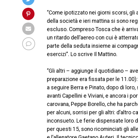
“Come ipotizzato nei giorni scorsi, gl
della società e ieri mattina si sono reg
escluso. Compreso Tosca che è arrivat
un ritardo dell’aereo con cui è atterra
parte della seduta insieme ai compagn
esercizi”. Lo scrive Il Mattino.
“Gli altri – aggiunge il quotidiano – av
preparazione era fissata per le 11.00): 
a seguire Berra e Pinato, dopo di lor
avanti Capellini e Viviani, e ancora i po
carovana, Peppe Borello, che ha parcheg
per alcuni, sorrisi per gli altri: d’altr
inconsueto. Le ferie dispensate loro 
per questi 15, sono ricominciati gli all
e l’allenatore Gaetano Auteri. Il tecni