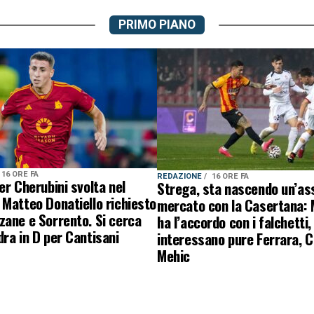
PRIMO PIANO
16 ORE FA
REDAZIONE
16 ORE FA
er Cherubini svolta nel
Strega, sta nascendo un’ass
Matteo Donatiello richiesto
mercato con la Casertana:
ane e Sorrento. Si cerca
ha l’accordo con i falchetti,
ra in D per Cantisani
interessano pure Ferrara, C
Mehic