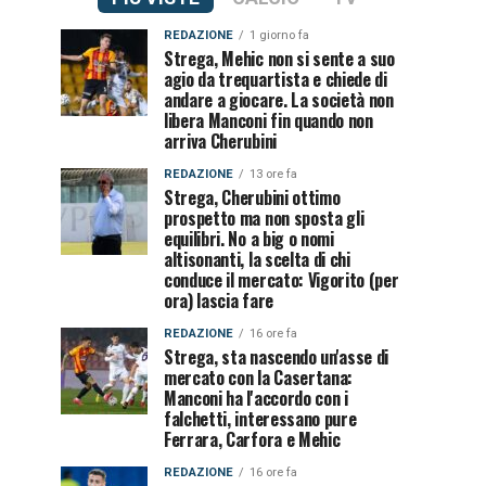
REDAZIONE
1 giorno fa
Strega, Mehic non si sente a suo
agio da trequartista e chiede di
andare a giocare. La società non
libera Manconi fin quando non
arriva Cherubini
REDAZIONE
13 ore fa
Strega, Cherubini ottimo
prospetto ma non sposta gli
equilibri. No a big o nomi
altisonanti, la scelta di chi
conduce il mercato: Vigorito (per
ora) lascia fare
REDAZIONE
16 ore fa
Strega, sta nascendo un'asse di
mercato con la Casertana:
Manconi ha l'accordo con i
falchetti, interessano pure
Ferrara, Carfora e Mehic
REDAZIONE
16 ore fa