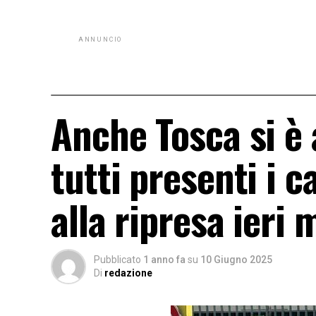
ANNUNCIO
Anche Tosca si è
tutti presenti i 
alla ripresa ieri 
Pubblicato
1 anno fa
su
10 Giugno 2025
Di
redazione