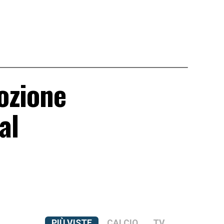
ozione
al
PIÙ VISTE
CALCIO
TV