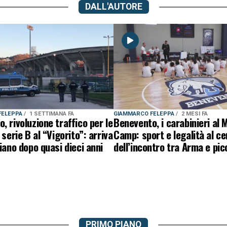
DALL'AUTORE
FELEPPA
1 SETTIMANA FA
GIAMMARCO FELEPPA
2 MESI FA
, rivoluzione traffico per le
Benevento, i carabinieri al 
 serie B al “Vigorito”: arriva
Camp: sport e legalità al ce
piano dopo quasi dieci anni
dell’incontro tra Arma e picc
PRIMO PIANO