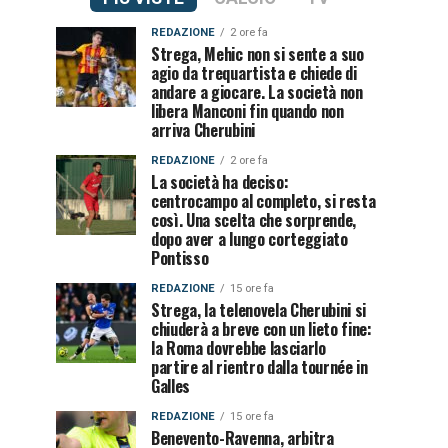
REDAZIONE
2 ore fa
Strega, Mehic non si sente a suo
agio da trequartista e chiede di
andare a giocare. La società non
libera Manconi fin quando non
arriva Cherubini
REDAZIONE
2 ore fa
La società ha deciso:
centrocampo al completo, si resta
così. Una scelta che sorprende,
dopo aver a lungo corteggiato
Pontisso
REDAZIONE
15 ore fa
Strega, la telenovela Cherubini si
chiuderà a breve con un lieto fine:
la Roma dovrebbe lasciarlo
partire al rientro dalla tournée in
Galles
REDAZIONE
15 ore fa
Benevento-Ravenna, arbitra