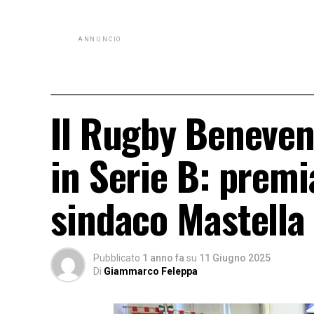
ANNUNCIO
Il Rugby Beneven
in Serie B: premi
sindaco Mastella
Pubblicato
1 anno fa
su
11 Giugno 2025
Di
Giammarco Feleppa