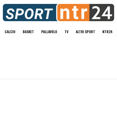
CALCIO
BASKET
PALLAVOLO
TV
ALTRI SPORT
NTR24