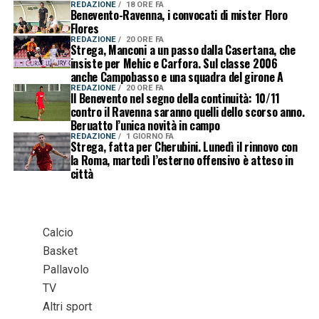
REDAZIONE
18 ORE FA
Benevento-Ravenna, i convocati di mister Floro
Flores
REDAZIONE
20 ORE FA
Strega, Manconi a un passo dalla Casertana, che
insiste per Mehic e Carfora. Sul classe 2006
anche Campobasso e una squadra del girone A
REDAZIONE
20 ORE FA
Il Benevento nel segno della continuità: 10/11
contro il Ravenna saranno quelli dello scorso anno.
Beruatto l’unica novità in campo
REDAZIONE
1 GIORNO FA
Strega, fatta per Cherubini. Lunedì il rinnovo con
la Roma, martedì l’esterno offensivo è atteso in
città
Calcio
Basket
Pallavolo
TV
Altri sport