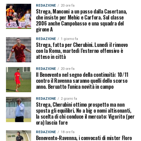
REDAZIONE
20 ore fa
Strega, Manconi a un passo dalla Casertana,
che insiste per Mehic e Carfora. Sul classe
2006 anche Campobasso e una squadra del
girone A
REDAZIONE
1 giorno fa
Strega, fatta per Cherubini. Lunedì il rinnovo
con la Roma, martedì l’esterno offensivo è
atteso in città
REDAZIONE
20 ore fa
Il Benevento nel segno della continuità: 10/11
contro il Ravenna saranno quelli dello scorso
anno. Beruatto l'unica novità in campo
REDAZIONE
2 giorni fa
Strega, Cherubini ottimo prospetto ma non
sposta gli equilibri. No a big o nomi altisonanti,
la scelta di chi conduce il mercato: Vigorito (per
ora) lascia fare
REDAZIONE
18 ore fa
Benevento-Ravenna, i convocati di mister Floro