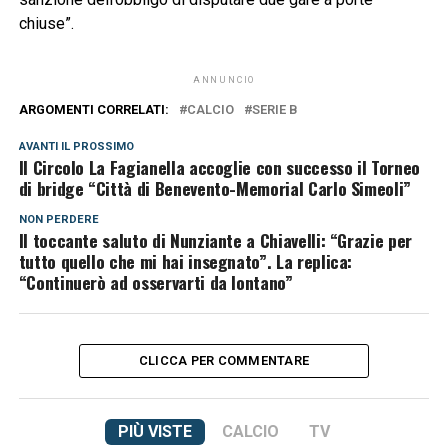
chiuse”.
ANNUNCIO
ARGOMENTI CORRELATI:
CALCIO
SERIE B
AVANTI IL ​​PROSSIMO
Il Circolo La Fagianella accoglie con successo il Torneo
di bridge “Città di Benevento-Memorial Carlo Simeoli”
NON PERDERE
Il toccante saluto di Nunziante a Chiavelli: “Grazie per
tutto quello che mi hai insegnato”. La replica:
“Continuerò ad osservarti da lontano”
CLICCA PER COMMENTARE
PIÙ VISTE
CALCIO
TV