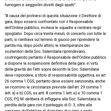
fumogeni e seggiolini divelti dagli spalti”.
“A causa del protrarsi di questa situazione il Direttore di
gara, dopo essersi confrontato con il Responsabile
dell’Ordine pubblico, invitava le squadre a rientrare negli
spogliatoi. Dopo circa trenta minuti, di concerto con tutte le
parti, si rientrava sul terreno di giuoco per riprendere la
partita ma, dopo pochi attimi, le intemperanze dei
sostenitori della Soc. Salernitana riprendevano,
costringendo pertanto il Responsabile dell’Ordine pubblico
a disporre la sospensione definitiva della gara. in virtù
della gravità dei fatti sopra descritti la Soc. Salernitana
deve rispondere, a titolo di responsabilità oggettiva, ex art.
26 comma 1 CGS, pertanto deve essere sanzionata, anche
se ricorrono le circostanze previste dall’art. 29 comma 1
lett. a) e b) CGS, ex artt. 8 comma 1 lett. e) e 10 comma 1
CGS; P.Q.M. delibera di infliggere alla Soc. Salernitana la
perdita della gara con il punteggio di 0- 3, oltre alla
sanzione dell’obbligo di disputare due gare a porte