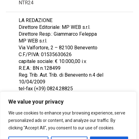
NTR24
LA REDAZIONE
Direttore Editoriale: MP WEB s.r.l.
Direttore Resp.: Giammarco Feleppa
MP WEB s.r.l.
Via Valfortore, 2 – 82100 Benevento
C.F./P.IVA: 01535630626
capitale sociale: € 10.000,00 i.v.
R.E.A.: BN n.128499
Reg. Trib. Aut. Trib. di Benevento n.4 del
10/04/2009
tel-fax (+39) 0824.28825
Contattaci: redazione@ntr24.tv
We value your privacy
We use cookies to enhance your browsing experience, serve
personalized ads or content, and analyze our traffic. By
clicking "Accept All", you consent to our use of cookies.