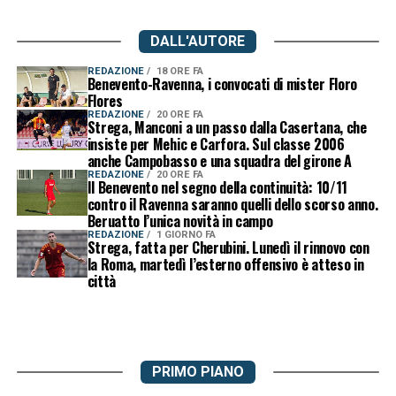
DALL'AUTORE
REDAZIONE
18 ORE FA
Benevento-Ravenna, i convocati di mister Floro
Flores
REDAZIONE
20 ORE FA
Strega, Manconi a un passo dalla Casertana, che
insiste per Mehic e Carfora. Sul classe 2006
anche Campobasso e una squadra del girone A
REDAZIONE
20 ORE FA
Il Benevento nel segno della continuità: 10/11
contro il Ravenna saranno quelli dello scorso anno.
Beruatto l’unica novità in campo
REDAZIONE
1 GIORNO FA
Strega, fatta per Cherubini. Lunedì il rinnovo con
la Roma, martedì l’esterno offensivo è atteso in
città
PRIMO PIANO