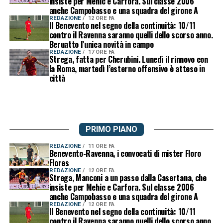
insiste per Mehic e Carfora. Sul classe 2006
anche Campobasso e una squadra del girone A
REDAZIONE
12 ORE FA
Il Benevento nel segno della continuità: 10/11
contro il Ravenna saranno quelli dello scorso anno.
Beruatto l’unica novità in campo
REDAZIONE
17 ORE FA
Strega, fatta per Cherubini. Lunedì il rinnovo con
la Roma, martedì l’esterno offensivo è atteso in
città
PRIMO PIANO
REDAZIONE
11 ORE FA
Benevento-Ravenna, i convocati di mister Floro
Flores
REDAZIONE
12 ORE FA
Strega, Manconi a un passo dalla Casertana, che
insiste per Mehic e Carfora. Sul classe 2006
anche Campobasso e una squadra del girone A
REDAZIONE
12 ORE FA
Il Benevento nel segno della continuità: 10/11
contro il Ravenna saranno quelli dello scorso anno.