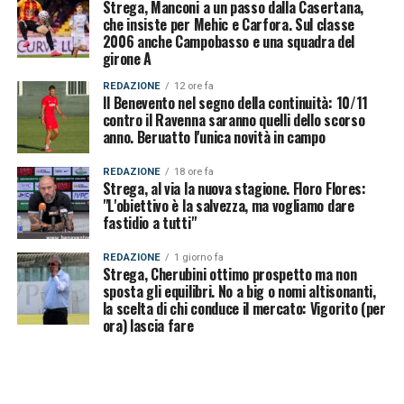
Strega, Manconi a un passo dalla Casertana,
che insiste per Mehic e Carfora. Sul classe
2006 anche Campobasso e una squadra del
girone A
REDAZIONE
12 ore fa
Il Benevento nel segno della continuità: 10/11
contro il Ravenna saranno quelli dello scorso
anno. Beruatto l'unica novità in campo
REDAZIONE
18 ore fa
Strega, al via la nuova stagione. Floro Flores:
"L'obiettivo è la salvezza, ma vogliamo dare
fastidio a tutti"
REDAZIONE
1 giorno fa
Strega, Cherubini ottimo prospetto ma non
sposta gli equilibri. No a big o nomi altisonanti,
la scelta di chi conduce il mercato: Vigorito (per
ora) lascia fare