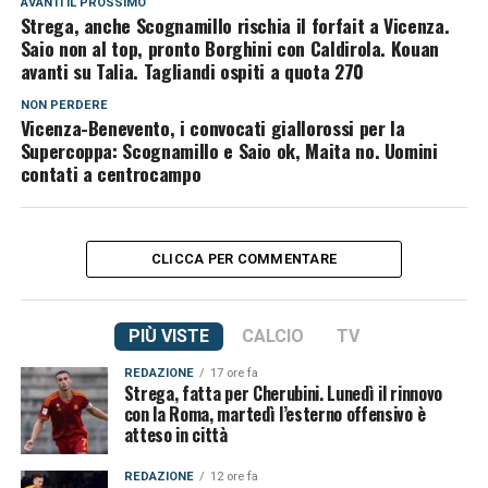
AVANTI IL ​​PROSSIMO
Strega, anche Scognamillo rischia il forfait a Vicenza.
Saio non al top, pronto Borghini con Caldirola. Kouan
avanti su Talia. Tagliandi ospiti a quota 270
NON PERDERE
Vicenza-Benevento, i convocati giallorossi per la
Supercoppa: Scognamillo e Saio ok, Maita no. Uomini
contati a centrocampo
CLICCA PER COMMENTARE
PIÙ VISTE
CALCIO
TV
REDAZIONE
17 ore fa
Strega, fatta per Cherubini. Lunedì il rinnovo
con la Roma, martedì l’esterno offensivo è
atteso in città
REDAZIONE
12 ore fa