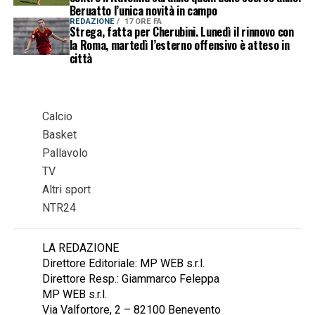
Beruatto l’unica novità in campo
REDAZIONE
17 ORE FA
Strega, fatta per Cherubini. Lunedì il rinnovo con
la Roma, martedì l’esterno offensivo è atteso in
città
Calcio
Basket
Pallavolo
TV
Altri sport
NTR24
LA REDAZIONE
Direttore Editoriale: MP WEB s.r.l.
Direttore Resp.: Giammarco Feleppa
MP WEB s.r.l.
Via Valfortore, 2 – 82100 Benevento