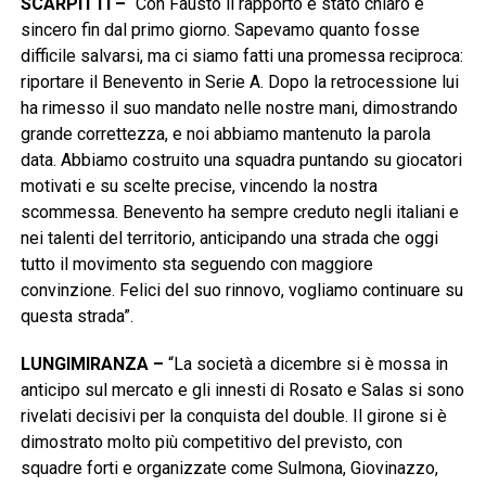
SCARPITTI –
“Con Fausto il rapporto è stato chiaro e
sincero fin dal primo giorno. Sapevamo quanto fosse
difficile salvarsi, ma ci siamo fatti una promessa reciproca:
riportare il Benevento in Serie A. Dopo la retrocessione lui
ha rimesso il suo mandato nelle nostre mani, dimostrando
grande correttezza, e noi abbiamo mantenuto la parola
data. Abbiamo costruito una squadra puntando su giocatori
motivati e su scelte precise, vincendo la nostra
scommessa. Benevento ha sempre creduto negli italiani e
nei talenti del territorio, anticipando una strada che oggi
tutto il movimento sta seguendo con maggiore
convinzione. Felici del suo rinnovo, vogliamo continuare su
questa strada”.
LUNGIMIRANZA –
“La società a dicembre si è mossa in
anticipo sul mercato e gli innesti di Rosato e Salas si sono
rivelati decisivi per la conquista del double. Il girone si è
dimostrato molto più competitivo del previsto, con
squadre forti e organizzate come Sulmona, Giovinazzo,