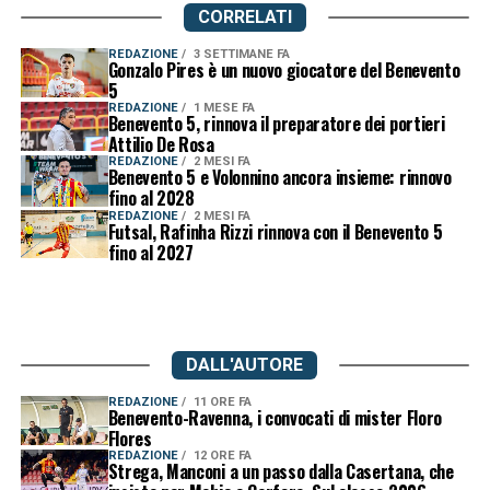
CORRELATI
REDAZIONE
3 SETTIMANE FA
Gonzalo Pires è un nuovo giocatore del Benevento
5
REDAZIONE
1 MESE FA
Benevento 5, rinnova il preparatore dei portieri
Attilio De Rosa
REDAZIONE
2 MESI FA
Benevento 5 e Volonnino ancora insieme: rinnovo
fino al 2028
REDAZIONE
2 MESI FA
Futsal, Rafinha Rizzi rinnova con il Benevento 5
fino al 2027
DALL'AUTORE
REDAZIONE
11 ORE FA
Benevento-Ravenna, i convocati di mister Floro
Flores
REDAZIONE
12 ORE FA
Strega, Manconi a un passo dalla Casertana, che