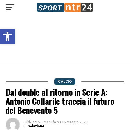
Open toolbar
CALCIO
Dal double al ritorno in Serie A:
Antonio Collarile traccia il futuro
del Benevento 5
Pubblicato
3 mesi fa
su
15 Maggio 2026
Di
redazione