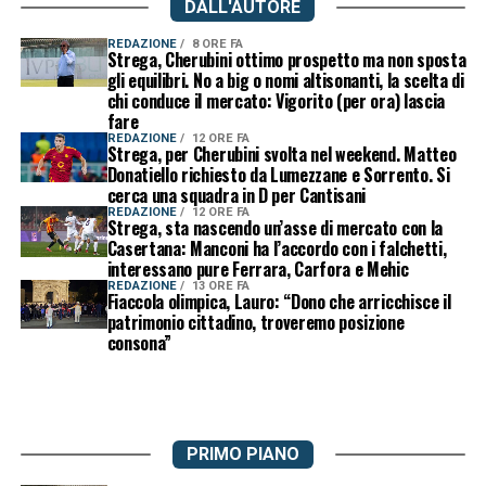
DALL'AUTORE
REDAZIONE
8 ORE FA
Strega, Cherubini ottimo prospetto ma non sposta
gli equilibri. No a big o nomi altisonanti, la scelta di
chi conduce il mercato: Vigorito (per ora) lascia
fare
REDAZIONE
12 ORE FA
Strega, per Cherubini svolta nel weekend. Matteo
Donatiello richiesto da Lumezzane e Sorrento. Si
cerca una squadra in D per Cantisani
REDAZIONE
12 ORE FA
Strega, sta nascendo un’asse di mercato con la
Casertana: Manconi ha l’accordo con i falchetti,
interessano pure Ferrara, Carfora e Mehic
REDAZIONE
13 ORE FA
Fiaccola olimpica, Lauro: “Dono che arricchisce il
patrimonio cittadino, troveremo posizione
consona”
PRIMO PIANO