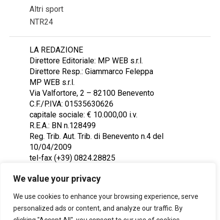
Altri sport
NTR24
LA REDAZIONE
Direttore Editoriale: MP WEB s.r.l.
Direttore Resp.: Giammarco Feleppa
MP WEB s.r.l.
Via Valfortore, 2 – 82100 Benevento
C.F./P.IVA: 01535630626
capitale sociale: € 10.000,00 i.v.
R.E.A.: BN n.128499
Reg. Trib. Aut. Trib. di Benevento n.4 del
10/04/2009
tel-fax (+39) 0824.28825
Contattaci: redazione@ntr24.tv
We value your privacy
We use cookies to enhance your browsing experience, serve
personalized ads or content, and analyze our traffic. By