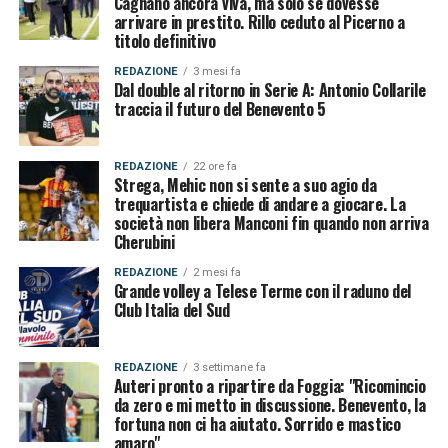
Cagnano ancora viva, ma solo se dovesse
arrivare in prestito. Rillo ceduto al Picerno a
titolo definitivo
REDAZIONE
3 mesi fa
Dal double al ritorno in Serie A: Antonio Collarile
traccia il futuro del Benevento 5
REDAZIONE
22 ore fa
Strega, Mehic non si sente a suo agio da
trequartista e chiede di andare a giocare. La
società non libera Manconi fin quando non arriva
Cherubini
REDAZIONE
2 mesi fa
Grande volley a Telese Terme con il raduno del
Club Italia del Sud
REDAZIONE
3 settimane fa
Auteri pronto a ripartire da Foggia: "Ricomincio
da zero e mi metto in discussione. Benevento, la
fortuna non ci ha aiutato. Sorrido e mastico
amaro"