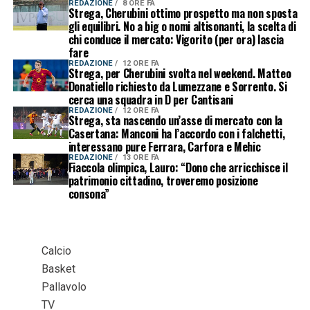
REDAZIONE
8 ORE FA
Strega, Cherubini ottimo prospetto ma non sposta
gli equilibri. No a big o nomi altisonanti, la scelta di
chi conduce il mercato: Vigorito (per ora) lascia
fare
REDAZIONE
12 ORE FA
Strega, per Cherubini svolta nel weekend. Matteo
Donatiello richiesto da Lumezzane e Sorrento. Si
cerca una squadra in D per Cantisani
REDAZIONE
12 ORE FA
Strega, sta nascendo un’asse di mercato con la
Casertana: Manconi ha l’accordo con i falchetti,
interessano pure Ferrara, Carfora e Mehic
REDAZIONE
13 ORE FA
Fiaccola olimpica, Lauro: “Dono che arricchisce il
patrimonio cittadino, troveremo posizione
consona”
Calcio
Basket
Pallavolo
TV