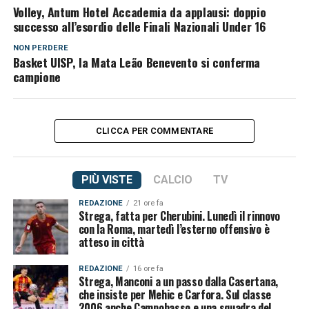
Volley, Antum Hotel Accademia da applausi: doppio
successo all’esordio delle Finali Nazionali Under 16
NON PERDERE
Basket UISP, la Mata Leão Benevento si conferma
campione
CLICCA PER COMMENTARE
PIÙ VISTE
CALCIO
TV
REDAZIONE
21 ore fa
Strega, fatta per Cherubini. Lunedì il rinnovo
con la Roma, martedì l’esterno offensivo è
atteso in città
REDAZIONE
16 ore fa
Strega, Manconi a un passo dalla Casertana,
che insiste per Mehic e Carfora. Sul classe
2006 anche Campobasso e una squadra del