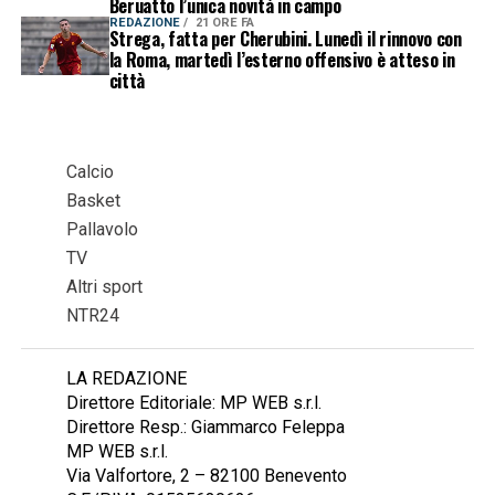
Beruatto l’unica novità in campo
REDAZIONE
21 ORE FA
Strega, fatta per Cherubini. Lunedì il rinnovo con
la Roma, martedì l’esterno offensivo è atteso in
città
Calcio
Basket
Pallavolo
TV
Altri sport
NTR24
LA REDAZIONE
Direttore Editoriale: MP WEB s.r.l.
Direttore Resp.: Giammarco Feleppa
MP WEB s.r.l.
Via Valfortore, 2 – 82100 Benevento