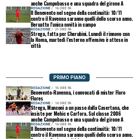
anche Campobasso e una squadra del girone A
REDAZIONE
16 ORE FA
Il Benevento nel segno della continuità: 10/11
contro il Ravenna saranno quelli dello scorso anno.
Beruatto l’unica novità in campo
REDAZIONE
21 ORE FA
Strega, fatta per Cherubini. Lunedì il rinnovo con
la Roma, martedì l’esterno offensivo è atteso in
città
PRIMO PIANO
REDAZIONE
15 ORE FA
Benevento-Ravenna, i convocati di mister Floro
Flores
REDAZIONE
16 ORE FA
Strega, Manconi a un passo dalla Casertana, che
insiste per Mehic e Carfora. Sul classe 2006
anche Campobasso e una squadra del girone A
REDAZIONE
16 ORE FA
Il Benevento nel segno della continuità: 10/11
contro il Ravenna saranno quelli dello scorso anno.