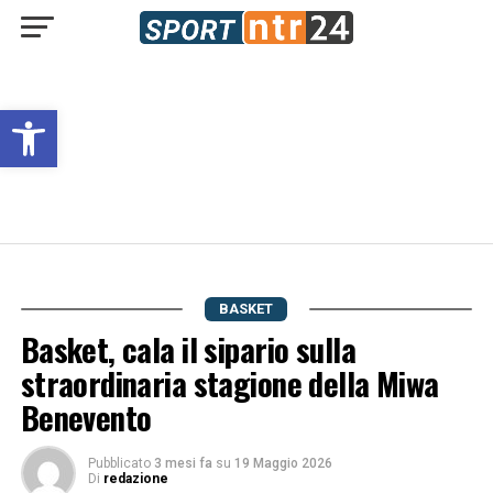
Open toolbar
BASKET
Basket, cala il sipario sulla
straordinaria stagione della Miwa
Benevento
Pubblicato
3 mesi fa
su
19 Maggio 2026
Di
redazione