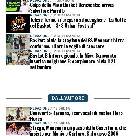
REDAZIONE
1 GIORNO FA
Colpo della Miwa Basket Benevento: arriva
Salvatore Parrillo
REDAZIONE
2 SETTIMANE FA
Telese Terme si prepara ad accogliere “La Notte
del Basket – 3×3 Urban Festival”
REDAZIONE
2 SETTIMANE FA
Basket: al via la stagione del GS Meomartini tra
conferme, ritorni e voglia di crescere
REDAZIONE
2 SETTIMANE FA
Basket B Interregionale, la Miwa Benevento
inserita nel girone F: campionato al via il 27
settembre
DALL'AUTORE
REDAZIONE
15 ORE FA
Benevento-Ravenna, i convocati di mister Floro
Flores
REDAZIONE
16 ORE FA
Strega, Manconi a un passo dalla Casertana, che
insiste per Mehic e Carfora. Sul classe 2006