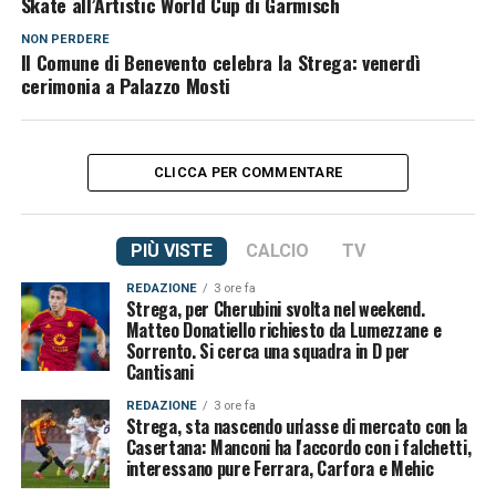
Skate all’Artistic World Cup di Garmisch
NON PERDERE
Il Comune di Benevento celebra la Strega: venerdì
cerimonia a Palazzo Mosti
CLICCA PER COMMENTARE
PIÙ VISTE
CALCIO
TV
REDAZIONE
3 ore fa
Strega, per Cherubini svolta nel weekend.
Matteo Donatiello richiesto da Lumezzane e
Sorrento. Si cerca una squadra in D per
Cantisani
REDAZIONE
3 ore fa
Strega, sta nascendo un'asse di mercato con la
Casertana: Manconi ha l'accordo con i falchetti,
interessano pure Ferrara, Carfora e Mehic