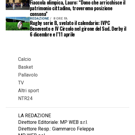
Fiaccola olimpica, Lauro: “Dono che arricchisce il
patrimonio cittadino, troveremo posizione
consona”
REDAZIONE
8 ORE FA
Rugby serie B, svelato il calendario: IVPC
Benevento e IV Circolo nel girone del Sud. Derby il
6 dicembre e l’11 aprile
Calcio
Basket
Pallavolo
TV
Altri sport
NTR24
LA REDAZIONE
Direttore Editoriale: MP WEB s.r.l.
Direttore Resp.: Giammarco Feleppa