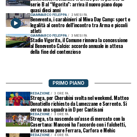
serie B al “Vigorito”: arriva il nuovo piano dopo
quasi dieci anni
GIAMMARCO FELEPPA
2 MESI FA
Benevento, i carabinieri al Miwa Day Camp: sport e
legalità al centro dell’incontro tra Arma e piccoli
atleti
GIAMMARCO FELEPPA
3 MESI FA
Stadio Vigorito, il Comune rinnova la concessione
al Benevento Calcio: accordo annuale in attesa
della fine del contenzioso
PRIMO PIANO
REDAZIONE
3 ORE FA
Strega, per Cherubini svolta nel weekend. Matteo
Donatiello richiesto da Lumezzane e Sorrento. Si
cerca una squadra in D per Cantisani
REDAZIONE
3 ORE FA
Strega, sta nascendo un’asse di mercato con la
Casertana: Manconi ha l’accordo con i falchetti,
interessano pure Ferrara, Carfora e Mehic
REDAZIONE
4 ORE FA