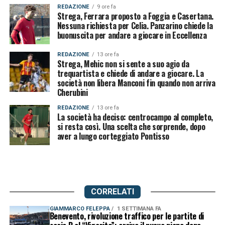
REDAZIONE
9 ore fa
Strega, Ferrara proposto a Foggia e Casertana.
Nessuna richiesta per Celia. Panzarino chiede la
buonuscita per andare a giocare in Eccellenza
REDAZIONE
13 ore fa
Strega, Mehic non si sente a suo agio da
trequartista e chiede di andare a giocare. La
società non libera Manconi fin quando non arriva
Cherubini
REDAZIONE
13 ore fa
La società ha deciso: centrocampo al completo,
si resta così. Una scelta che sorprende, dopo
aver a lungo corteggiato Pontisso
CORRELATI
GIAMMARCO FELEPPA
1 SETTIMANA FA
Benevento, rivoluzione traffico per le partite di