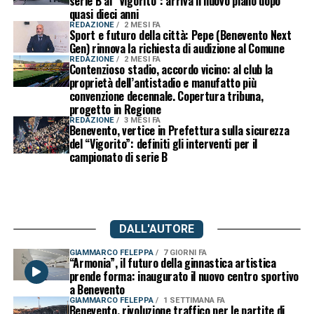
serie B al “Vigorito”: arriva il nuovo piano dopo
quasi dieci anni
REDAZIONE
2 MESI FA
Sport e futuro della città: Pepe (Benevento Next
Gen) rinnova la richiesta di audizione al Comune
REDAZIONE
2 MESI FA
Contenzioso stadio, accordo vicino: al club la
proprietà dell’antistadio e manufatto più
convenzione decennale. Copertura tribuna,
progetto in Regione
REDAZIONE
3 MESI FA
Benevento, vertice in Prefettura sulla sicurezza
del “Vigorito”: definiti gli interventi per il
campionato di serie B
DALL'AUTORE
GIAMMARCO FELEPPA
7 GIORNI FA
“Armonia”, il futuro della ginnastica artistica
prende forma: inaugurato il nuovo centro sportivo
a Benevento
GIAMMARCO FELEPPA
1 SETTIMANA FA
Benevento, rivoluzione traffico per le partite di