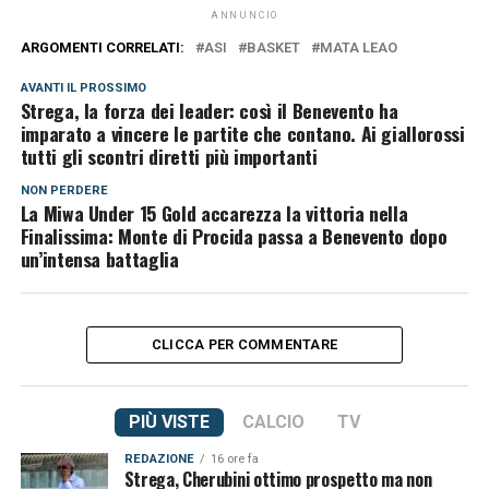
ANNUNCIO
ARGOMENTI CORRELATI:
ASI
BASKET
MATA LEAO
AVANTI IL ​​PROSSIMO
Strega, la forza dei leader: così il Benevento ha
imparato a vincere le partite che contano. Ai giallorossi
tutti gli scontri diretti più importanti
NON PERDERE
La Miwa Under 15 Gold accarezza la vittoria nella
Finalissima: Monte di Procida passa a Benevento dopo
un’intensa battaglia
CLICCA PER COMMENTARE
PIÙ VISTE
CALCIO
TV
REDAZIONE
16 ore fa
Strega, Cherubini ottimo prospetto ma non