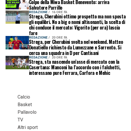
Colpo della Miwa Basket Benevento: arriva
Salvatore Parrillo
REDAZIONE
16 ORE FA
Strega, Cherubini ottimo prospetto ma non sposta
gli equilibri. No a big o nomi altisonanti, la scelta di
chi conduce il mercato: Vigorito (per ora) lascia
fare
REDAZIONE
20 ORE FA
Strega, per Cherubini svolta nel weekend. Matteo
Donatiello richiesto da Lumezzane e Sorrento. Si
cerca una squadra in D per Cantisani
REDAZIONE
20 ORE FA
Strega, sta nascendo un’asse di mercato con la
Casertana: Manconi ha l’accordo con i falchetti,
interessano pure Ferrara, Carfora e Mehic
Calcio
Basket
Pallavolo
TV
Altri sport