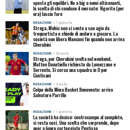
sposta gli equilibri. No a big o nomi altisonanti,
la scelta di chi conduce il mercato: Vigorito (per
ora) lascia fare
REDAZIONE
1 giorno fa
Strega, Mehic non si sente a suo agio da
trequartista e chiede di andare a giocare. La
società non libera Manconi fin quando non arriva
Cherubini
REDAZIONE
20 ore fa
Strega, per Cherubini svolta nel weekend.
Matteo Donatiello richiesto da Lumezzane e
Sorrento. Si cerca una squadra in D per
Cantisani
REDAZIONE
2 ore fa
Colpo della Miwa Basket Benevento: arriva
Salvatore Parrillo
REDAZIONE
1 giorno fa
La società ha deciso: centrocampo al completo,
si resta così. Una scelta che sorprende, dopo
aver a lungo corteggiato Pontisso