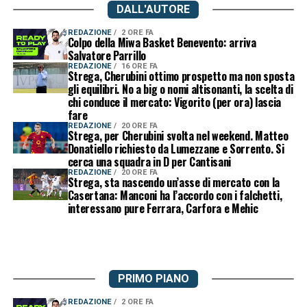
DALL'AUTORE
REDAZIONE
2 ORE FA
Colpo della Miwa Basket Benevento: arriva
Salvatore Parrillo
REDAZIONE
16 ORE FA
Strega, Cherubini ottimo prospetto ma non sposta
gli equilibri. No a big o nomi altisonanti, la scelta di
chi conduce il mercato: Vigorito (per ora) lascia
fare
REDAZIONE
20 ORE FA
Strega, per Cherubini svolta nel weekend. Matteo
Donatiello richiesto da Lumezzane e Sorrento. Si
cerca una squadra in D per Cantisani
REDAZIONE
20 ORE FA
Strega, sta nascendo un’asse di mercato con la
Casertana: Manconi ha l’accordo con i falchetti,
interessano pure Ferrara, Carfora e Mehic
PRIMO PIANO
REDAZIONE
2 ORE FA