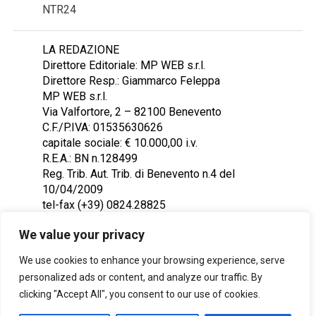
NTR24
LA REDAZIONE
Direttore Editoriale: MP WEB s.r.l.
Direttore Resp.: Giammarco Feleppa
MP WEB s.r.l.
Via Valfortore, 2 – 82100 Benevento
C.F./P.IVA: 01535630626
capitale sociale: € 10.000,00 i.v.
R.E.A.: BN n.128499
Reg. Trib. Aut. Trib. di Benevento n.4 del
10/04/2009
tel-fax (+39) 0824.28825
Contattaci: redazione@ntr24.tv
We value your privacy
We use cookies to enhance your browsing experience, serve
personalized ads or content, and analyze our traffic. By
clicking "Accept All", you consent to our use of cookies.