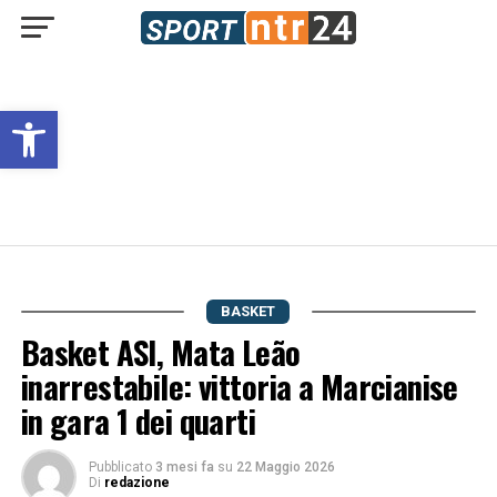
Open toolbar
BASKET
Basket ASI, Mata Leão
inarrestabile: vittoria a Marcianise
in gara 1 dei quarti
Pubblicato
3 mesi fa
su
22 Maggio 2026
Di
redazione