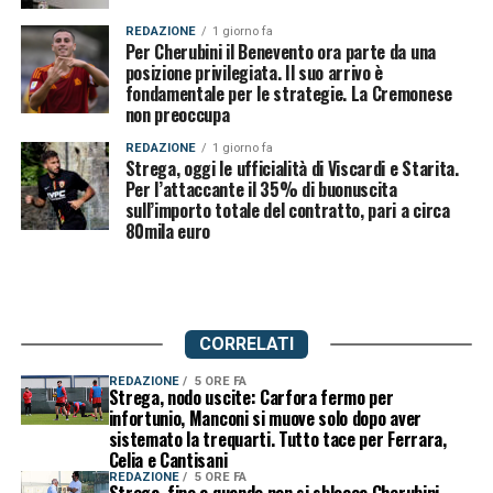
REDAZIONE
1 giorno fa
Per Cherubini il Benevento ora parte da una
posizione privilegiata. Il suo arrivo è
fondamentale per le strategie. La Cremonese
non preoccupa
REDAZIONE
1 giorno fa
Strega, oggi le ufficialità di Viscardi e Starita.
Per l’attaccante il 35% di buonuscita
sull’importo totale del contratto, pari a circa
80mila euro
CORRELATI
REDAZIONE
5 ORE FA
Strega, nodo uscite: Carfora fermo per
infortunio, Manconi si muove solo dopo aver
sistemato la trequarti. Tutto tace per Ferrara,
Celia e Cantisani
REDAZIONE
5 ORE FA
Strega, fino a quando non si sblocca Cherubini