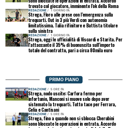
sono bloccate le operazioni in entrata. Accordo
trovato col giocatore, imminente l’ok della Roma
REDAZIONE
1 GIORNO FA
Strega, Floro alle prese con l’emergenza sulla
trequarti. Out in 3 più Verdi con autonomia
limitatissima. Talia rifinitore e Battista titolare
sulla sinistra
REDAZIONE
1 GIORNO FA
Strega, oggi le ufficialità di Viscardi e Starita. Per
l’attaccante il 35% di buonuscita sull’importo
totale del contratto, pari a circa 80mila euro
PRIMO PIANO
REDAZIONE
5 ORE FA
Strega, nodo uscite: Carfora fermo per
infortunio, Manconi si muove solo dopo aver
sistemato la trequarti. Tutto tace per Ferrara,
Celia e Cantisani
REDAZIONE
5 ORE FA
Strega, fino a quando non si sblocca Cherubini
sono bloccate le operazioni in entrata. Accordo