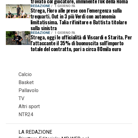
trovato col giocatore, imminente l’ok della Roma
REDAZIONE
1 GIORNO FA
Strega, Floro alle prese con l’emergenza sulla
trequarti. Out in 3 più Verdi con autonomia
limitatissima. Talia rifinitore e Battista titolare
sulla sinistra
REDAZIONE
1 GIORNO FA
Strega, oggi le ufficialità di Viscardi e Starita. Per
l’attaccante il 35% di buonuscita sull’importo
totale del contratto, pari a circa 80mila euro
Calcio
Basket
Pallavolo
TV
Altri sport
NTR24
LA REDAZIONE