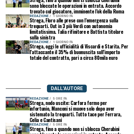
sono bloccate le operazioni in entrata. Accordo
trovato col giocatore, imminente l’ok della Roma
REDAZIONE
1 GIORNO FA
Strega, Floro alle prese con l’emergenza sulla
trequarti. Out in 3 più Verdi con autonomia
limitatissima. Talia rifinitore e Battista titolare
sulla sinistra
REDAZIONE
1 GIORNO FA
Strega, oggi le ufficialità di Viscardi e Starita. Per
l’attaccante il 35% di buonuscita sull’importo
totale del contratto, pari a circa 80mila euro
DALL'AUTORE
REDAZIONE
5 ORE FA
Strega, nodo uscite: Carfora fermo per
infortunio, Manconi si muove solo dopo aver
sistemato la trequarti. Tutto tace per Ferrara,
Celia e Cantisani
REDAZIONE
5 ORE FA
Strega, fino a quando non si sblocca Cherubini