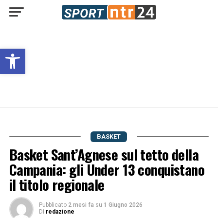
Open toolbar
BASKET
Basket Sant’Agnese sul tetto della
Campania: gli Under 13 conquistano
il titolo regionale
Pubblicato
2 mesi fa
su
1 Giugno 2026
Di
redazione