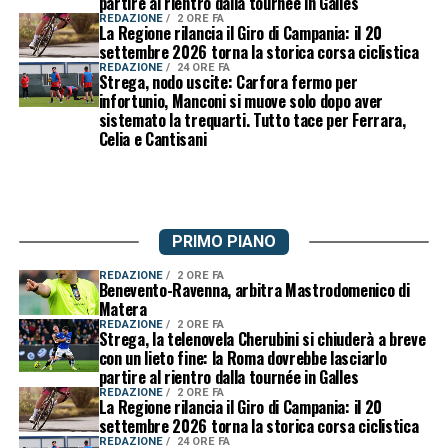
partire al rientro dalla tournée in Galles
REDAZIONE
2 ORE FA
La Regione rilancia il Giro di Campania: il 20
settembre 2026 torna la storica corsa ciclistica
REDAZIONE
24 ORE FA
Strega, nodo uscite: Carfora fermo per
infortunio, Manconi si muove solo dopo aver
sistemato la trequarti. Tutto tace per Ferrara,
Celia e Cantisani
PRIMO PIANO
REDAZIONE
2 ORE FA
Benevento-Ravenna, arbitra Mastrodomenico di
Matera
REDAZIONE
2 ORE FA
Strega, la telenovela Cherubini si chiuderà a breve
con un lieto fine: la Roma dovrebbe lasciarlo
partire al rientro dalla tournée in Galles
REDAZIONE
2 ORE FA
La Regione rilancia il Giro di Campania: il 20
settembre 2026 torna la storica corsa ciclistica
REDAZIONE
24 ORE FA