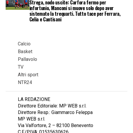
Strega, nodo uscite: Carfora fermo per
infortunio, Manconi si muove solo dopo aver
sistemato la trequarti. Tutto tace per Ferrara,
Celia e Cantisani
Calcio
Basket
Pallavolo
TV
Altri sport
NTR24
LA REDAZIONE
Direttore Editoriale: MP WEB s.r.l.
Direttore Resp.: Giammarco Feleppa
MP WEB s.r.l.
Via Valfortore, 2 – 82100 Benevento
C.F./P.IVA: 01535630626