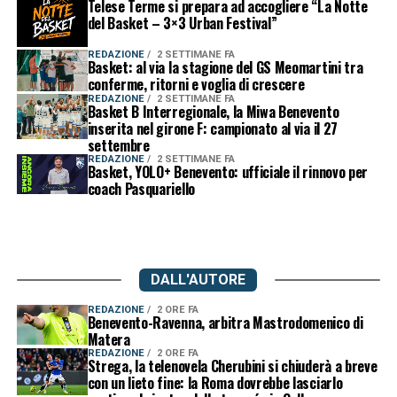
Telese Terme si prepara ad accogliere “La Notte
del Basket – 3×3 Urban Festival”
REDAZIONE
2 SETTIMANE FA
Basket: al via la stagione del GS Meomartini tra
conferme, ritorni e voglia di crescere
REDAZIONE
2 SETTIMANE FA
Basket B Interregionale, la Miwa Benevento
inserita nel girone F: campionato al via il 27
settembre
REDAZIONE
2 SETTIMANE FA
Basket, YOLO+ Benevento: ufficiale il rinnovo per
coach Pasquariello
DALL'AUTORE
REDAZIONE
2 ORE FA
Benevento-Ravenna, arbitra Mastrodomenico di
Matera
REDAZIONE
2 ORE FA
Strega, la telenovela Cherubini si chiuderà a breve
con un lieto fine: la Roma dovrebbe lasciarlo