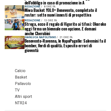
dell’obbligo in caso di promozione in A
REDAZIONE
8 ORE FA
Miwa Basket YOLO+ Benevento, completato il
roster: sette nuovi innesti di prospettiva
REDAZIONE
13 ORE FA
Strega, ecco il regalo di Vigorito ai tifosi: Okereke
oggi firma un biennale con opzione. E domani
anche Cherubini
GIANLUCA NAPOLITANO
21 ORE FA
Benevento-Ravenna, le NapoPagelle: Salvemini fa il
bomber, Verdi di qualità. Esposito errori di
gioventù
Calcio
Basket
Pallavolo
TV
Altri sport
NTR24