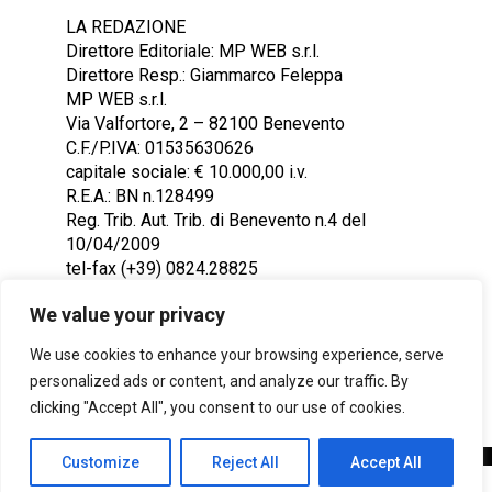
LA REDAZIONE
Direttore Editoriale: MP WEB s.r.l.
Direttore Resp.: Giammarco Feleppa
MP WEB s.r.l.
Via Valfortore, 2 – 82100 Benevento
C.F./P.IVA: 01535630626
capitale sociale: € 10.000,00 i.v.
R.E.A.: BN n.128499
Reg. Trib. Aut. Trib. di Benevento n.4 del
10/04/2009
tel-fax (+39) 0824.28825
Contattaci: redazione@ntr24.tv
We value your privacy
We use cookies to enhance your browsing experience, serve
personalized ads or content, and analyze our traffic. By
clicking "Accept All", you consent to our use of cookies.
Customize
Reject All
Accept All
Copyright © 2023 Intelligentia S.r.l.
SHARE
TWEET