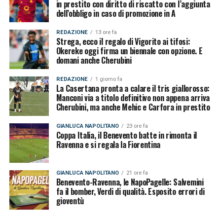
in prestito con diritto di riscatto con l’aggiunta
dell’obbligo in caso di promozione in A
REDAZIONE
13 ore fa
Strega, ecco il regalo di Vigorito ai tifosi:
Okereke oggi firma un biennale con opzione. E
domani anche Cherubini
REDAZIONE
1 giorno fa
La Casertana pronta a calare il tris giallorosso:
Manconi via a titolo definitivo non appena arriva
Cherubini, ma anche Mehic e Carfora in prestito
GIANLUCA NAPOLITANO
23 ore fa
Coppa Italia, il Benevento batte in rimonta il
Ravenna e si regala la Fiorentina
GIANLUCA NAPOLITANO
21 ore fa
Benevento-Ravenna, le NapoPagelle: Salvemini
fa il bomber, Verdi di qualità. Esposito errori di
gioventù