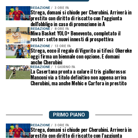
REDAZIONE
3 ORE FA
Strega, domani si chiude per Cherubini. Arriverà in
prestito con diritto di riscatto con l’aggiunta
dell’obbligo in caso di promozione in A
REDAZIONE
8 ORE FA
Miwa Basket YOLO+ Benevento, completato il
roster: sette nuovi innesti di prospettiva
REDAZIONE
13 ORE FA
Strega, ecco il regalo di Vigorito ai tifosi: Okereke
oggi firma un biennale con opzione. E domani
anche Cherubini
REDAZIONE
1 GIORNO FA
La Casertana pronta a calare il tris giallorosso:
Manconi via a titolo definitivo non appena arriva
Cherubini, ma anche Mehic e Carfora in prestito
PRIMO PIANO
REDAZIONE
3 ORE FA
Strega, domani si chiude per Cherubini. Arriverà in
prestito con diritto di riscatto con l’aggiunta