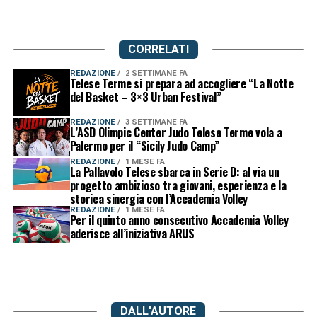
CORRELATI
REDAZIONE
2 SETTIMANE FA
Telese Terme si prepara ad accogliere “La Notte
del Basket – 3×3 Urban Festival”
REDAZIONE
3 SETTIMANE FA
L’ASD Olimpic Center Judo Telese Terme vola a
Palermo per il “Sicily Judo Camp”
REDAZIONE
1 MESE FA
La Pallavolo Telese sbarca in Serie D: al via un
progetto ambizioso tra giovani, esperienza e la
storica sinergia con l’Accademia Volley
REDAZIONE
1 MESE FA
Per il quinto anno consecutivo Accademia Volley
aderisce all’iniziativa ARUS
DALL'AUTORE