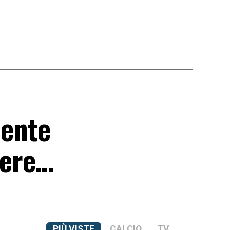
mente
tiere…
PIÙ VISTE
CALCIO
TV