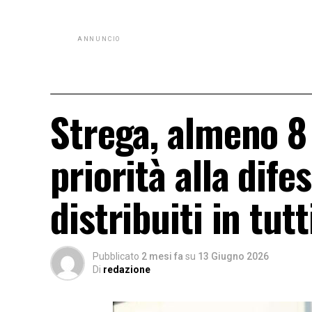
ANNUNCIO
Strega, almeno 8
priorità alla dif
distribuiti in tutt
Pubblicato
2 mesi fa
su
13 Giugno 2026
Di
redazione