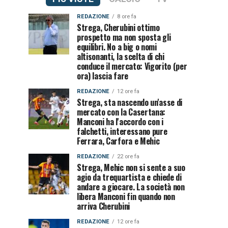
REDAZIONE
8 ore fa
Strega, Cherubini ottimo
prospetto ma non sposta gli
equilibri. No a big o nomi
altisonanti, la scelta di chi
conduce il mercato: Vigorito (per
ora) lascia fare
REDAZIONE
12 ore fa
Strega, sta nascendo un'asse di
mercato con la Casertana:
Manconi ha l'accordo con i
falchetti, interessano pure
Ferrara, Carfora e Mehic
REDAZIONE
22 ore fa
Strega, Mehic non si sente a suo
agio da trequartista e chiede di
andare a giocare. La società non
libera Manconi fin quando non
arriva Cherubini
REDAZIONE
12 ore fa