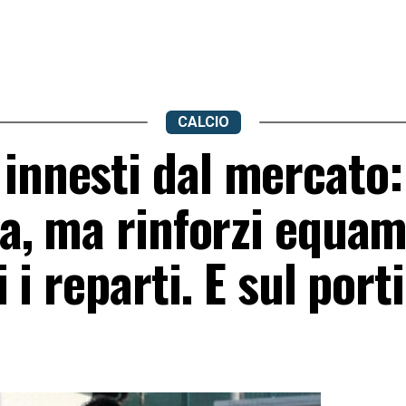
CALCIO
 innesti dal mercato:
esa, ma rinforzi equa
i i reparti. E sul por