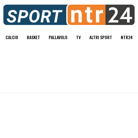
CALCIO
BASKET
PALLAVOLO
TV
ALTRI SPORT
NTR24