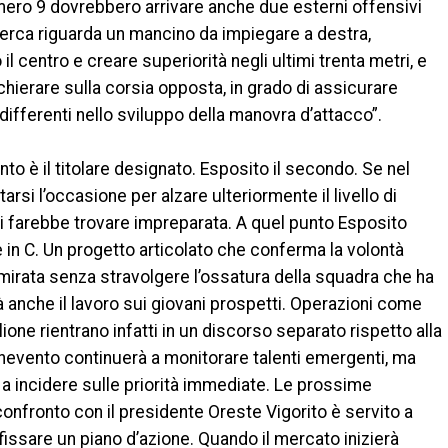
umero 9 dovrebbero arrivare anche due esterni offensivi
cerca riguarda un mancino da impiegare a destra,
 centro e creare superiorità negli ultimi trenta metri, e
chierare sulla corsia opposta, in grado di assicurare
 differenti nello sviluppo della manovra d’attacco”.
to è il titolare designato. Esposito il secondo. Se nel
si l’occasione per alzare ulteriormente il livello di
n si farebbe trovare impreparata. A quel punto Esposito
in C. Un progetto articolato che conferma la volontà
a mirata senza stravolgere l’ossatura della squadra che ha
 anche il lavoro sui giovani prospetti. Operazioni come
one rientrano infatti in un discorso separato rispetto alla
enevento continuerà a monitorare talenti emergenti, ma
a incidere sulle priorità immediate. Le prossime
onfronto con il presidente Oreste Vigorito è servito a
 a fissare un piano d’azione. Quando il mercato inizierà