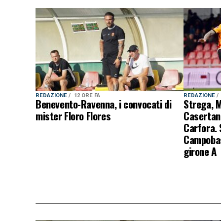
REDAZIONE
12 ORE FA
REDAZIONE
Benevento-Ravenna, i convocati di
Strega, M
mister Floro Flores
Casertana
Carfora.
Campobas
girone A