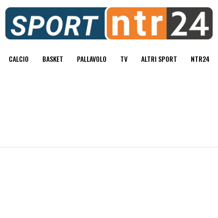
CALCIO
BASKET
PALLAVOLO
TV
ALTRI SPORT
NTR24