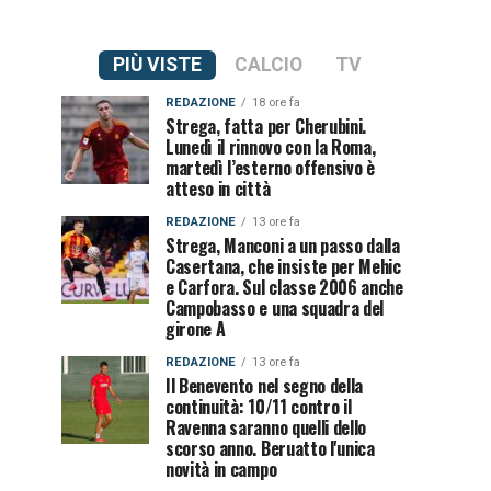
PIÙ VISTE
CALCIO
TV
REDAZIONE
18 ore fa
Strega, fatta per Cherubini.
Lunedì il rinnovo con la Roma,
martedì l’esterno offensivo è
atteso in città
REDAZIONE
13 ore fa
Strega, Manconi a un passo dalla
Casertana, che insiste per Mehic
e Carfora. Sul classe 2006 anche
Campobasso e una squadra del
girone A
REDAZIONE
13 ore fa
Il Benevento nel segno della
continuità: 10/11 contro il
Ravenna saranno quelli dello
scorso anno. Beruatto l'unica
novità in campo