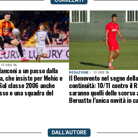
CORRELATI
13 ORE FA
anconi a un passo dalla
REDAZIONE
13 ORE FA
, che insiste per Mehic e
Il Benevento nel segno dell
 Sul classe 2006 anche
continuità: 10/11 contro il 
so e una squadra del
saranno quelli dello scorso 
Beruatto l’unica novità in 
DALL'AUTORE