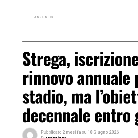
ANNUNCIO
Strega, iscrizion
rinnovo annuale 
stadio, ma l’obiet
decennale entro 
Pubblicato
2 mesi fa
su
18 Giugno 2026