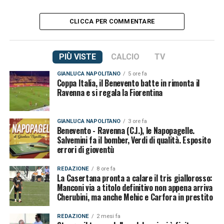
CLICCA PER COMMENTARE
PIÙ VISTE
CALCIO
TV
GIANLUCA NAPOLITANO
5 ore fa
Coppa Italia, il Benevento batte in rimonta il
Ravenna e si regala la Fiorentina
GIANLUCA NAPOLITANO
3 ore fa
Benevento - Ravenna (C.I.), le Napopagelle.
Salvemini fa il bomber, Verdi di qualità. Esposito
errori di gioventù
REDAZIONE
8 ore fa
La Casertana pronta a calare il tris giallorosso:
Manconi via a titolo definitivo non appena arriva
Cherubini, ma anche Mehic e Carfora in prestito
REDAZIONE
2 mesi fa