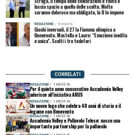
Strega, il tempo delle celebrazioni è finito e
lascia spazio a quello delle scelte. Molte
saranno dolorose ma obbligate, la B lo impone
REDAZIONE
8 mesi fa
Giochi invernali, il 27 la Fiamma olimpica a
Benevento. Mastella e Lauro: “Emozione inedita
e unica”. Scelti i tre tedofori
CORRELATI
REDAZIONE
1 MESE FA
Per il quinto anno consecutivo Accademia Volley
aderisce all’iniziativa ARUS
REDAZIONE
1 MESE FA
Un nuovo logo che celebra 40 anni di storia e il
legame con Benevento
REDAZIONE
1 MESE FA
Accademia Volley e Pallavolo Telese: nasce una
importante partnership per la pallavolo