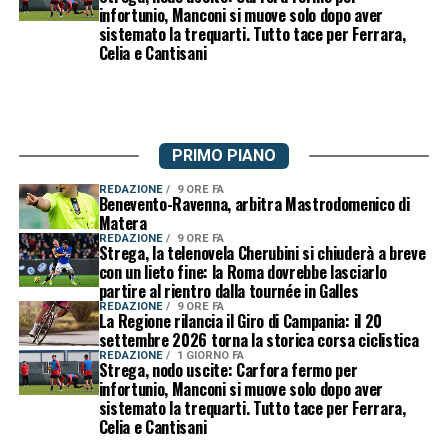
infortunio, Manconi si muove solo dopo aver
sistemato la trequarti. Tutto tace per Ferrara,
Celia e Cantisani
PRIMO PIANO
REDAZIONE
9 ORE FA
Benevento-Ravenna, arbitra Mastrodomenico di
Matera
REDAZIONE
9 ORE FA
Strega, la telenovela Cherubini si chiuderà a breve
con un lieto fine: la Roma dovrebbe lasciarlo
partire al rientro dalla tournée in Galles
REDAZIONE
9 ORE FA
La Regione rilancia il Giro di Campania: il 20
settembre 2026 torna la storica corsa ciclistica
REDAZIONE
1 GIORNO FA
Strega, nodo uscite: Carfora fermo per
infortunio, Manconi si muove solo dopo aver
sistemato la trequarti. Tutto tace per Ferrara,
Celia e Cantisani