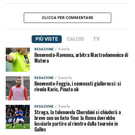
CLICCA PER COMMENTARE
PIÙ VISTE
CALCIO
TV
REDAZIONE
9 ore fa
Benevento-Ravenna, arbitra Mastrodomenico di
Matera
REDAZIONE
2 anni fa
Benevento-Foggia, i convocati giallorossi: si
rivede Karic, Pinato ok
REDAZIONE
9 ore fa
Strega, la telenovela Cherubini si chiuderà a
breve con un lieto fine: la Roma dovrebbe
lasciarlo partire al rientro dalla tournée in
Galles