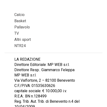
Calcio
Basket
Pallavolo
TV
Altri sport
NTR24
LA REDAZIONE
Direttore Editoriale: MP WEB s.r.l.
Direttore Resp.: Giammarco Feleppa
MP WEB s.r.l.
Via Valfortore, 2 – 82100 Benevento
C.F./P.IVA: 01535630626
capitale sociale: € 10.000,00 i.v.
R.E.A.: BN n.128499
Reg. Trib. Aut. Trib. di Benevento n.4 del
10/04/2009