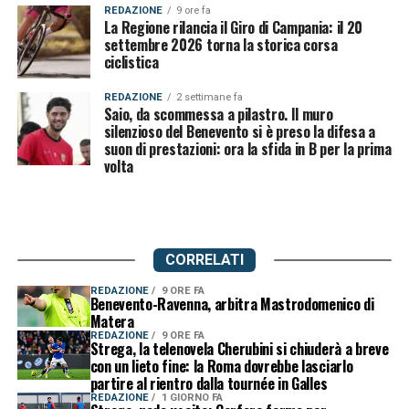
REDAZIONE
9 ore fa
La Regione rilancia il Giro di Campania: il 20
settembre 2026 torna la storica corsa
ciclistica
REDAZIONE
2 settimane fa
Saio, da scommessa a pilastro. Il muro
silenzioso del Benevento si è preso la difesa a
suon di prestazioni: ora la sfida in B per la prima
volta
CORRELATI
REDAZIONE
9 ORE FA
Benevento-Ravenna, arbitra Mastrodomenico di
Matera
REDAZIONE
9 ORE FA
Strega, la telenovela Cherubini si chiuderà a breve
con un lieto fine: la Roma dovrebbe lasciarlo
partire al rientro dalla tournée in Galles
REDAZIONE
1 GIORNO FA