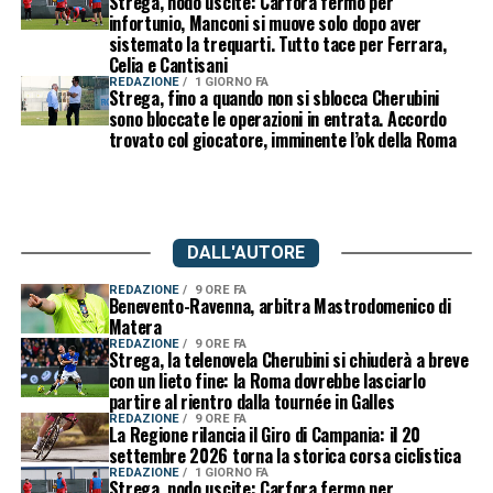
Strega, nodo uscite: Carfora fermo per
infortunio, Manconi si muove solo dopo aver
sistemato la trequarti. Tutto tace per Ferrara,
Celia e Cantisani
REDAZIONE
1 GIORNO FA
Strega, fino a quando non si sblocca Cherubini
sono bloccate le operazioni in entrata. Accordo
trovato col giocatore, imminente l’ok della Roma
DALL'AUTORE
REDAZIONE
9 ORE FA
Benevento-Ravenna, arbitra Mastrodomenico di
Matera
REDAZIONE
9 ORE FA
Strega, la telenovela Cherubini si chiuderà a breve
con un lieto fine: la Roma dovrebbe lasciarlo
partire al rientro dalla tournée in Galles
REDAZIONE
9 ORE FA
La Regione rilancia il Giro di Campania: il 20
settembre 2026 torna la storica corsa ciclistica
REDAZIONE
1 GIORNO FA
Strega, nodo uscite: Carfora fermo per