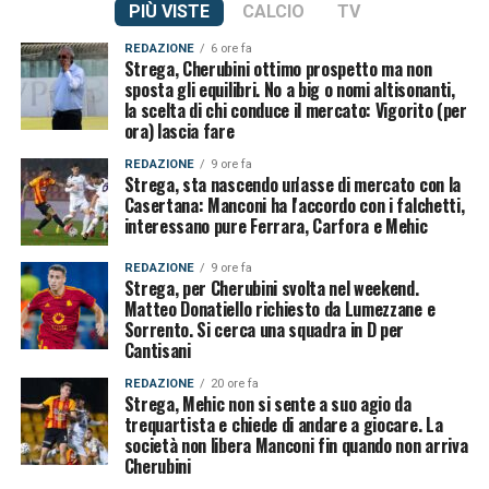
PIÙ VISTE
CALCIO
TV
REDAZIONE
6 ore fa
Strega, Cherubini ottimo prospetto ma non
sposta gli equilibri. No a big o nomi altisonanti,
la scelta di chi conduce il mercato: Vigorito (per
ora) lascia fare
REDAZIONE
9 ore fa
Strega, sta nascendo un'asse di mercato con la
Casertana: Manconi ha l'accordo con i falchetti,
interessano pure Ferrara, Carfora e Mehic
REDAZIONE
9 ore fa
Strega, per Cherubini svolta nel weekend.
Matteo Donatiello richiesto da Lumezzane e
Sorrento. Si cerca una squadra in D per
Cantisani
REDAZIONE
20 ore fa
Strega, Mehic non si sente a suo agio da
trequartista e chiede di andare a giocare. La
società non libera Manconi fin quando non arriva
Cherubini