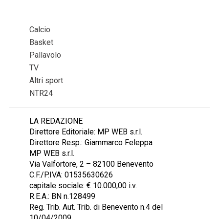
Calcio
Basket
Pallavolo
TV
Altri sport
NTR24
LA REDAZIONE
Direttore Editoriale: MP WEB s.r.l.
Direttore Resp.: Giammarco Feleppa
MP WEB s.r.l.
Via Valfortore, 2 – 82100 Benevento
C.F./P.IVA: 01535630626
capitale sociale: € 10.000,00 i.v.
R.E.A.: BN n.128499
Reg. Trib. Aut. Trib. di Benevento n.4 del
10/04/2009