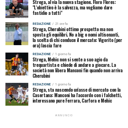
Strega, al via la nuova stagione. Floro Flores:
"L'obiettivo è la salvezza, ma vogliamo dare
fastidio a tutti"
REDAZIONE
21 ore fa
Strega, Cherubini ottimo prospetto ma non
sposta gli equilibri. No a big o nomi altisonanti,
la scelta di chi conduce il mercato: Vigorito (per
ora) lascia fare
REDAZIONE
1 giorno fa
Strega, Mehic non si sente a suo agio da
trequartista e chiede di andare a giocare. La
società non libera Manconi fin quando non arriva
Cherubini
REDAZIONE
1 giorno fa
Strega, sta nascendo un'asse di mercato con la
Casertana: Manconi ha l'accordo con i falchetti,
interessano pure Ferrara, Carfora e Mehic
ANNUNCIO