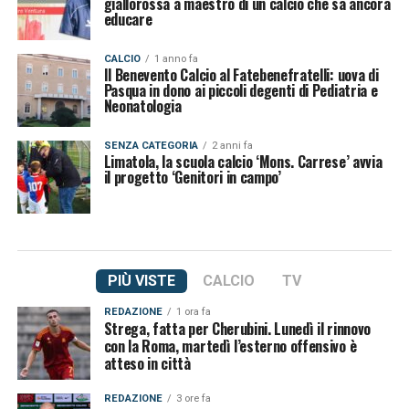
giallorossa a maestro di un calcio che sa ancora
educare
CALCIO
1 anno fa
Il Benevento Calcio al Fatebenefratelli: uova di
Pasqua in dono ai piccoli degenti di Pediatria e
Neonatologia
SENZA CATEGORIA
2 anni fa
Limatola, la scuola calcio ‘Mons. Carrese’ avvia
il progetto ‘Genitori in campo’
PIÙ VISTE
CALCIO
TV
REDAZIONE
1 ora fa
Strega, fatta per Cherubini. Lunedì il rinnovo
con la Roma, martedì l’esterno offensivo è
atteso in città
REDAZIONE
3 ore fa