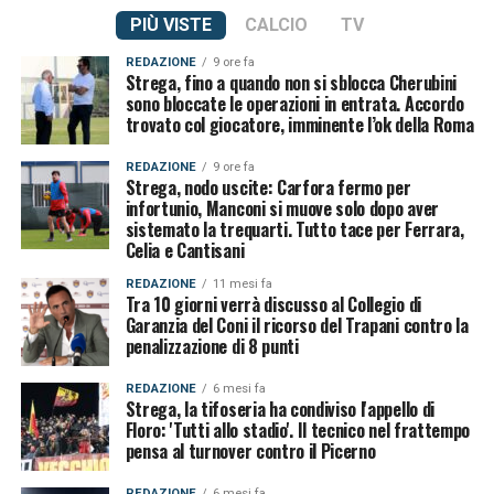
PIÙ VISTE
CALCIO
TV
REDAZIONE
9 ore fa
Strega, fino a quando non si sblocca Cherubini
sono bloccate le operazioni in entrata. Accordo
trovato col giocatore, imminente l’ok della Roma
REDAZIONE
9 ore fa
Strega, nodo uscite: Carfora fermo per
infortunio, Manconi si muove solo dopo aver
sistemato la trequarti. Tutto tace per Ferrara,
Celia e Cantisani
REDAZIONE
11 mesi fa
Tra 10 giorni verrà discusso al Collegio di
Garanzia del Coni il ricorso del Trapani contro la
penalizzazione di 8 punti
REDAZIONE
6 mesi fa
Strega, la tifoseria ha condiviso l'appello di
Floro: 'Tutti allo stadio'. Il tecnico nel frattempo
pensa al turnover contro il Picerno
REDAZIONE
6 mesi fa