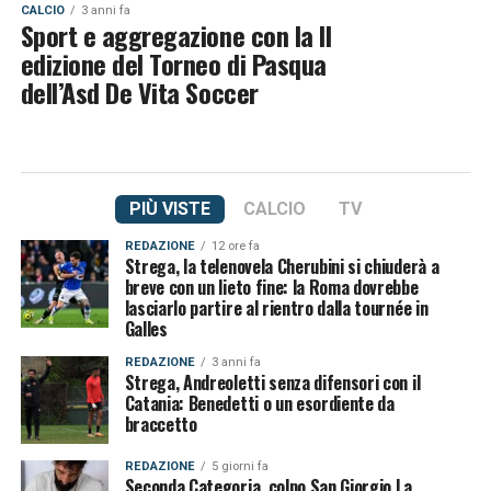
CALCIO
3 anni fa
Sport e aggregazione con la II
edizione del Torneo di Pasqua
dell’Asd De Vita Soccer
PIÙ VISTE
CALCIO
TV
REDAZIONE
12 ore fa
Strega, la telenovela Cherubini si chiuderà a
breve con un lieto fine: la Roma dovrebbe
lasciarlo partire al rientro dalla tournée in
Galles
REDAZIONE
3 anni fa
Strega, Andreoletti senza difensori con il
Catania: Benedetti o un esordiente da
braccetto
REDAZIONE
5 giorni fa
Seconda Categoria, colpo San Giorgio La