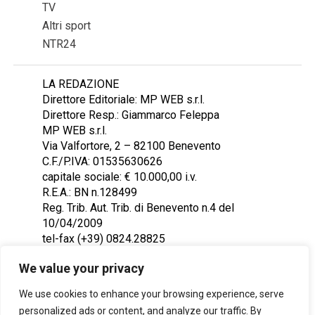
TV
Altri sport
NTR24
LA REDAZIONE
Direttore Editoriale: MP WEB s.r.l.
Direttore Resp.: Giammarco Feleppa
MP WEB s.r.l.
Via Valfortore, 2 – 82100 Benevento
C.F./P.IVA: 01535630626
capitale sociale: € 10.000,00 i.v.
R.E.A.: BN n.128499
Reg. Trib. Aut. Trib. di Benevento n.4 del
10/04/2009
tel-fax (+39) 0824.28825
Contattaci: redazione@ntr24.tv
We value your privacy
We use cookies to enhance your browsing experience, serve
personalized ads or content, and analyze our traffic. By