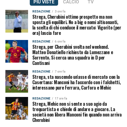
PIÙ VISTE
CALCIO
TV
REDAZIONE
3 ore fa
Strega, Cherubini ottimo prospetto ma non
sposta gli equilibri. No a big o nomi altisonanti,
la scelta di chi conduce il mercato: Vigorito (per
ora) lascia fare
REDAZIONE
6 ore fa
Strega, per Cherubini svolta nel weekend.
Matteo Donatiello richiesto da Lumezzane e
Sorrento. Si cerca una squadra in D per
Cantisani
REDAZIONE
7 ore fa
Strega, sta nascendo un'asse di mercato con la
Casertana: Manconi ha l'accordo con i falchetti,
interessano pure Ferrara, Carfora e Mehic
REDAZIONE
17 ore fa
Strega, Mehic non si sente a suo agio da
trequartista e chiede di andare a giocare. La
società non libera Manconi fin quando non arriva
Cherubini