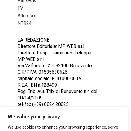
Pallavolo
TV
Altri sport
NTR24
LA REDAZIONE
Direttore Editoriale: MP WEB s.r.l.
Direttore Resp.: Giammarco Feleppa
MP WEB s.r.l.
Via Valfortore, 2 – 82100 Benevento
C.F./P.IVA: 01535630626
capitale sociale: € 10.000,00 i.v.
R.E.A.: BN n.128499
Reg. Trib. Aut. Trib. di Benevento n.4 del
10/04/2009
tel-fax (+39) 0824.28825
Contattaci: redazione@ntr24.tv
We value your privacy
We use cookies to enhance your browsing experience, serve