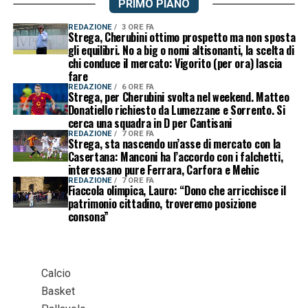
PRIMO PIANO
REDAZIONE
3 ORE FA
Strega, Cherubini ottimo prospetto ma non sposta
gli equilibri. No a big o nomi altisonanti, la scelta di
chi conduce il mercato: Vigorito (per ora) lascia
fare
REDAZIONE
6 ORE FA
Strega, per Cherubini svolta nel weekend. Matteo
Donatiello richiesto da Lumezzane e Sorrento. Si
cerca una squadra in D per Cantisani
REDAZIONE
7 ORE FA
Strega, sta nascendo un’asse di mercato con la
Casertana: Manconi ha l’accordo con i falchetti,
interessano pure Ferrara, Carfora e Mehic
REDAZIONE
7 ORE FA
Fiaccola olimpica, Lauro: “Dono che arricchisce il
patrimonio cittadino, troveremo posizione
consona”
Calcio
Basket