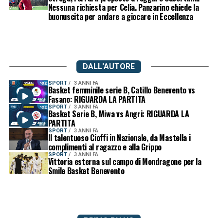
Nessuna richiesta per Celia. Panzarino chiede la
buonuscita per andare a giocare in Eccellenza
DALL'AUTORE
SPORT
3 ANNI FA
Basket femminile serie B, Catillo Benevento vs
Fasano: RIGUARDA LA PARTITA
SPORT
3 ANNI FA
Basket Serie B, Miwa vs Angri: RIGUARDA LA
PARTITA
SPORT
3 ANNI FA
Il talentuoso Cioffi in Nazionale, da Mastella i
complimenti al ragazzo e alla Grippo
SPORT
3 ANNI FA
Vittoria esterna sul campo di Mondragone per la
Smile Basket Benevento