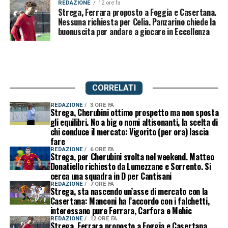
REDAZIONE
12 ore fa
Strega, Ferrara proposto a Foggia e Casertana.
Nessuna richiesta per Celia. Panzarino chiede la
buonuscita per andare a giocare in Eccellenza
CORRELATI
REDAZIONE
3 ORE FA
Strega, Cherubini ottimo prospetto ma non sposta
gli equilibri. No a big o nomi altisonanti, la scelta di
chi conduce il mercato: Vigorito (per ora) lascia
fare
REDAZIONE
6 ORE FA
Strega, per Cherubini svolta nel weekend. Matteo
Donatiello richiesto da Lumezzane e Sorrento. Si
cerca una squadra in D per Cantisani
REDAZIONE
7 ORE FA
Strega, sta nascendo un’asse di mercato con la
Casertana: Manconi ha l’accordo con i falchetti,
interessano pure Ferrara, Carfora e Mehic
REDAZIONE
12 ORE FA
Strega, Ferrara proposto a Foggia e Casertana.