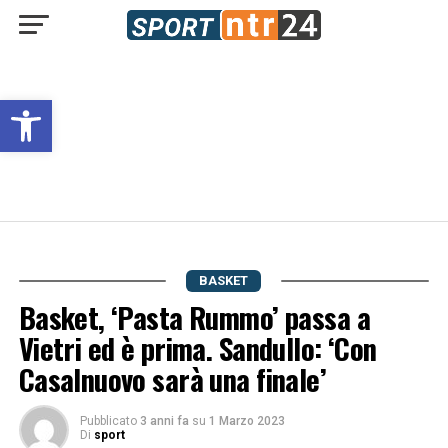
Open toolbar
BASKET
Basket, ‘Pasta Rummo’ passa a
Vietri ed è prima. Sandullo: ‘Con
Casalnuovo sarà una finale’
Pubblicato
3 anni fa
su
1 Marzo 2023
Di
sport