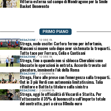
Vittoria esterna sul campo di Mondragone per la Smile
Basket Benevento
PRIMO PIANO
REDAZIONE
12 ORE FA
Strega, nodo uscite: Carfora fermo per infortunio,
Manconi si muove solo dopo aver sistemato la trequarti.
Tutto tace per Ferrara, Celia e Cantisani
REDAZIONE
12 ORE FA
Strega, fino a quando non si sblocca Cherubini sono
bloccate le operazioni in entrata. Accordo trovato col
giocatore, imminente l’ok della Roma
REDAZIONE
2 GIORNI FA
Strega, Floro alle prese con l’emergenza sulla trequarti.
Out in 3 più Verdi con autonomia limitatissima. Talia
rifinitore e Battista titolare sulla sinistra
REDAZIONE
2 GIORNI FA
Strega, oggi le ufficialità di Viscardi e Starita. Per
l’attaccante il 35% di buonuscita sull’importo totale
del contratto, pari a circa 80mila euro