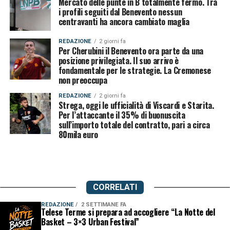
Mercato delle punte in B totalmente fermo. Tra
i profili seguiti dal Benevento nessun
centravanti ha ancora cambiato maglia
REDAZIONE
2 giorni fa
Per Cherubini il Benevento ora parte da una
posizione privilegiata. Il suo arrivo è
fondamentale per le strategie. La Cremonese
non preoccupa
REDAZIONE
2 giorni fa
Strega, oggi le ufficialità di Viscardi e Starita.
Per l’attaccante il 35% di buonuscita
sull’importo totale del contratto, pari a circa
80mila euro
CORRELATI
REDAZIONE
2 SETTIMANE FA
Telese Terme si prepara ad accogliere “La Notte del
Basket – 3×3 Urban Festival”