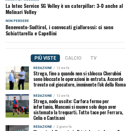
La Intec Service SG Volley è un caterpillar: 3-0 anche al
Molinari Volley
NON PERDERE
Benevento-Sudtirol, i convocati giallorossi: ci sono
Schiattarella e Capellini
PIÙ VISTE
CALCIO
TV
REDAZIONE
12 ore fa
Strega, fino a quando non si sblocca Cherubini
sono bloccate le operazioni in entrata. Accordo
trovato col giocatore, imminente l’ok della Roma
REDAZIONE
12 ore fa
Strega, nodo uscite: Carfora fermo per
infortunio, Manconi si muove solo dopo aver
sistemato la trequarti. Tutto tace per Ferrara,
Celia e Cantisani
REDAZIONE
2 giorni fa