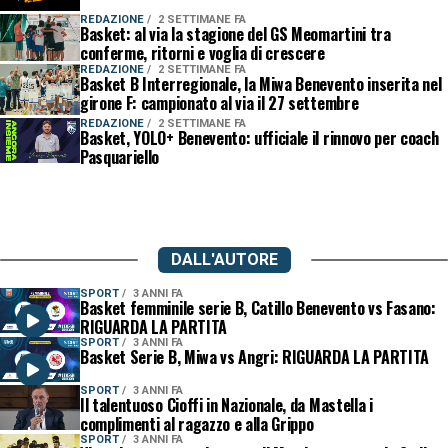
REDAZIONE
2 SETTIMANE FA
Basket: al via la stagione del GS Meomartini tra
conferme, ritorni e voglia di crescere
REDAZIONE
2 SETTIMANE FA
Basket B Interregionale, la Miwa Benevento inserita nel
girone F: campionato al via il 27 settembre
REDAZIONE
2 SETTIMANE FA
Basket, YOLO+ Benevento: ufficiale il rinnovo per coach
Pasquariello
DALL'AUTORE
SPORT
3 ANNI FA
Basket femminile serie B, Catillo Benevento vs Fasano:
RIGUARDA LA PARTITA
SPORT
3 ANNI FA
Basket Serie B, Miwa vs Angri: RIGUARDA LA PARTITA
SPORT
3 ANNI FA
Il talentuoso Cioffi in Nazionale, da Mastella i
complimenti al ragazzo e alla Grippo
SPORT
3 ANNI FA