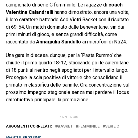
campionato di serie C femminile. Le ragazze di
coach
Valentina Calandrelli
hanno dimostrato, ancora una volta,
il loro carattere battendo Asd Vietri Basket con il risultato
di 69-54. Un match dominato dalle beneventane, sin dai
primi minuti di gioco, e senza grandi difficoltà, come
raccontato da
Annagiulia Sandullo
ai microfoni di Ntr24.
Una gara in discesa, dunque, per la ‘Pasta Rummo’ che
chiude il primo quarto 18-12, staccando poi le salernitane
di 18 punti al rientro negli spogliatoi per l’intervallo lungo.
Prosegue la scia positiva di vittorie che consolidano il
primato in classifica delle sannite. Ora concentrazione sul
prossimo impegno stagionale senza mai perdere il focus
dall’obiettivo principale: la promozione.
ANNUNCIO
ARGOMENTI CORRELATI:
BASKET
FEMMINILE
SERIE C
AVANTI IL ​​PROSSIMO