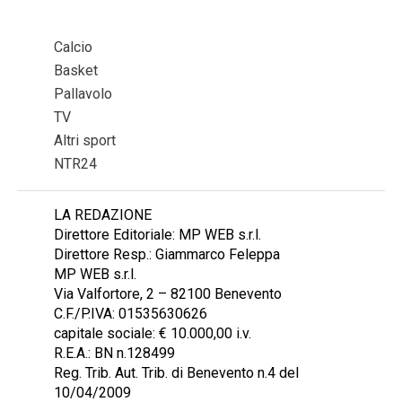
Calcio
Basket
Pallavolo
TV
Altri sport
NTR24
LA REDAZIONE
Direttore Editoriale: MP WEB s.r.l.
Direttore Resp.: Giammarco Feleppa
MP WEB s.r.l.
Via Valfortore, 2 – 82100 Benevento
C.F./P.IVA: 01535630626
capitale sociale: € 10.000,00 i.v.
R.E.A.: BN n.128499
Reg. Trib. Aut. Trib. di Benevento n.4 del
10/04/2009