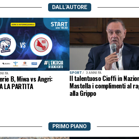
DALL'AUTORE
SPORT
3 ANNI FA
NI FA
Il talentuoso Cioffi in Nazio
rie B, Miwa vs Angri:
Mastella i complimenti al r
A LA PARTITA
alla Grippo
PRIMO PIANO