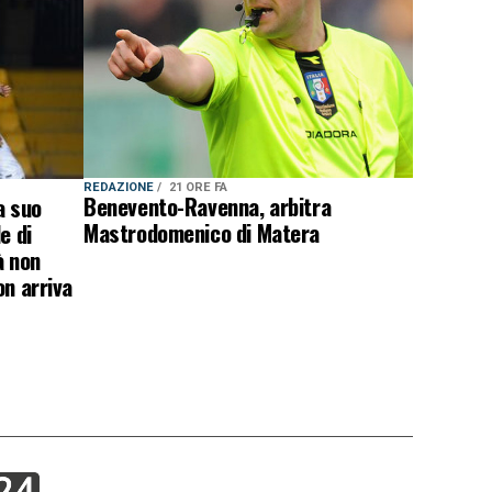
REDAZIONE
21 ORE FA
Benevento-Ravenna, arbitra
a suo
Mastrodomenico di Matera
e di
à non
on arriva