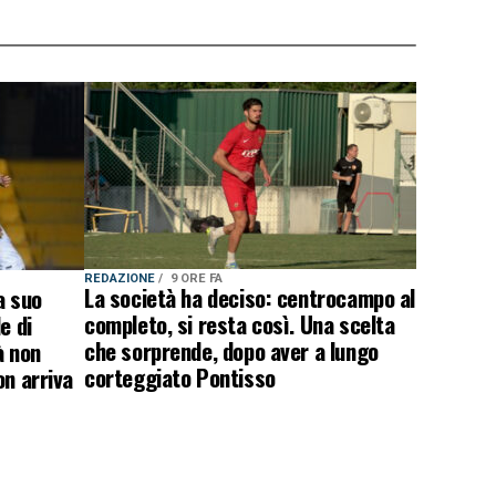
REDAZIONE
9 ORE FA
La società ha deciso: centrocampo al
a suo
completo, si resta così. Una scelta
e di
che sorprende, dopo aver a lungo
à non
corteggiato Pontisso
on arriva