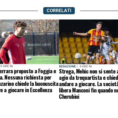
CORRELATI
5 ORE FA
REDAZIONE
9 ORE FA
errara proposto a Foggia e
Strega, Mehic non si sente 
a. Nessuna richiesta per
agio da trequartista e chied
nzarino chiede la buonuscita
andare a giocare. La societ
e a giocare in Eccellenza
libera Manconi fin quando n
Cherubini