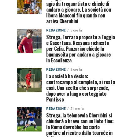
agio da trequartista e chiede di
andare a giocare. La società non
libera Manconi fin quando non
arriva Cherubini
REDAZIONE
5 ore fa
Strega, Ferrara proposto a Foggia
e Casertana. Nessuna richiesta
per Celia. Panzarino chiede la
buonuscita per andare a giocare
in Eccellenza
REDAZIONE
9 ore fa
La società ha deciso:
centrocampo al completo, si resta
così. Una scelta che sorprende,
dopo aver a lungo corteggiato
Pontisso
REDAZIONE
21 ore fa
Strega, la telenovela Cherubini si
chiuderà a breve con un lieto fine:
la Roma dovrebbe lasciarlo
partire al rientro dalla tournée in