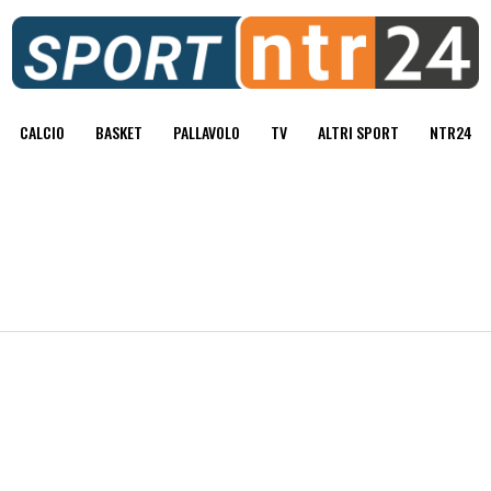
CALCIO
BASKET
PALLAVOLO
TV
ALTRI SPORT
NTR24