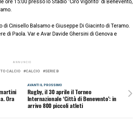
e ore 15:00 presso lo Stadio “Ciro Vigorito” di Benevento,
eramo.
o di Cinisello Balsamo e Giuseppe Di Giacinto di Teramo.
ere di Paola. Var e Avar Davide Ghersini di Genova e
ANNUNCIO
TO CALCIO
CALCIO
SERIE B
AVANTI IL ​​PROSSIMO
martini
Rugby, il 30 aprile il Torneo
da. Ora
Internazionale ‘Città di Benevento’: in
arrivo 800 piccoli atleti