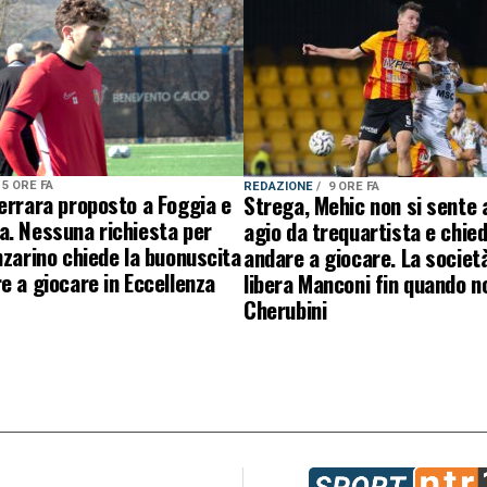
5 ORE FA
REDAZIONE
9 ORE FA
errara proposto a Foggia e
Strega, Mehic non si sente 
a. Nessuna richiesta per
agio da trequartista e chied
nzarino chiede la buonuscita
andare a giocare. La societ
e a giocare in Eccellenza
libera Manconi fin quando n
Cherubini