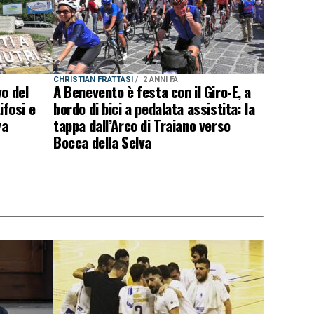
CHRISTIAN FRATTASI
2 ANNI FA
vo del
A Benevento è festa con il Giro-E, a
ifosi e
bordo di bici a pedalata assistita: la
va
tappa dall’Arco di Traiano verso
Bocca della Selva