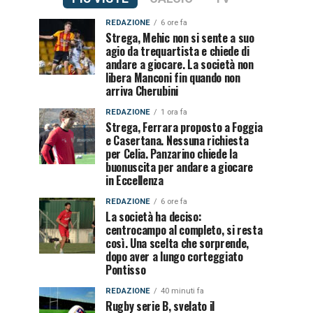
REDAZIONE
6 ore fa
Strega, Mehic non si sente a suo
agio da trequartista e chiede di
andare a giocare. La società non
libera Manconi fin quando non
arriva Cherubini
REDAZIONE
1 ora fa
Strega, Ferrara proposto a Foggia
e Casertana. Nessuna richiesta
per Celia. Panzarino chiede la
buonuscita per andare a giocare
in Eccellenza
REDAZIONE
6 ore fa
La società ha deciso:
centrocampo al completo, si resta
così. Una scelta che sorprende,
dopo aver a lungo corteggiato
Pontisso
REDAZIONE
40 minuti fa
Rugby serie B, svelato il