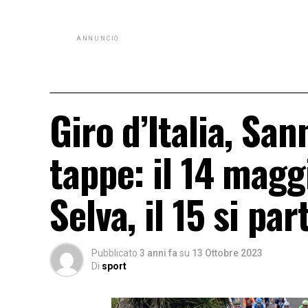
ANNUNCIO
Giro d’Italia, Sa
tappe: il 14 magg
Selva, il 15 si pa
Pubblicato
3 anni fa
su
13 Ottobre 2023
Di
sport