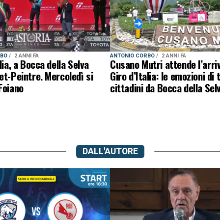
RBO
2 ANNI FA
ANTONIO CORBO
2 ANNI FA
lia, a Bocca della Selva
Cusano Mutri attende l’arri
et-Peintre. Mercoledì si
Giro d’Italia: le emozioni di t
Foiano
cittadini da Bocca della Sel
DALL'AUTORE