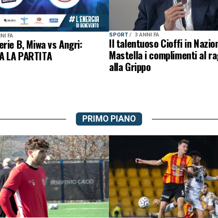
SPORT
3 ANNI FA
NI FA
Il talentuoso Cioffi in Nazio
rie B, Miwa vs Angri:
Mastella i complimenti al r
A LA PARTITA
alla Grippo
PRIMO PIANO