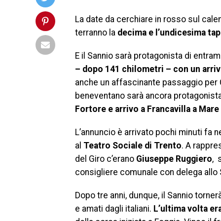
La date da cerchiare in rosso sul cal
terranno la
decima e l’undicesima ta
E il Sannio sarà protagonista di entr
– dopo 141 chilometri – con un arrivo
anche un affascinante passaggio per C
beneventano sarà ancora protagonista
Fortore e arrivo a Francavilla a Mare
L’annuncio è arrivato pochi minuti fa 
al
Teatro Sociale di Trento
. A rappr
del Giro c’erano
Giuseppe Ruggiero
, 
consigliere comunale con delega allo 
Dopo tre anni, dunque, il Sannio tornerà
e amati dagli italiani.
L’ultima volta er