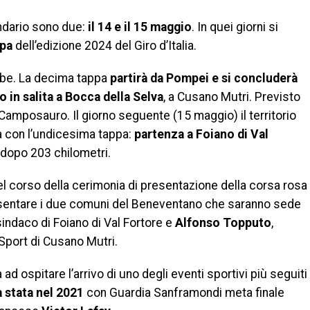
endario sono due:
il 14 e il 15 maggio
. In quei giorni si
ppa
dell’edizione 2024 del Giro d’Italia.
ambe. La decima tappa
partirà da Pompei e si concluderà
 in salita a Bocca della Selva
, a Cusano Mutri. Previsto
amposauro. Il giorno seguente (15 maggio) il territorio
 con l’undicesima tappa:
partenza a Foiano di Val
dopo 203 chilometri.
nel corso della cerimonia di presentazione della corsa rosa
esentare i due comuni del Beneventano che saranno sede
sindaco di Foiano di Val Fortore e
Alfonso Topputo
,
Sport di Cusano Mutri.
 ad ospitare l’arrivo di uno degli eventi sportivi più seguiti
a stata nel 2021
con Guardia Sanframondi meta finale