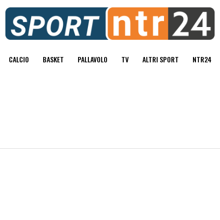
CALCIO
BASKET
PALLAVOLO
TV
ALTRI SPORT
NTR24