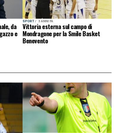
SPORT
3 ANNI FA
nale, da
Vittoria esterna sul campo di
agazzo e
Mondragone per la Smile Basket
Benevento