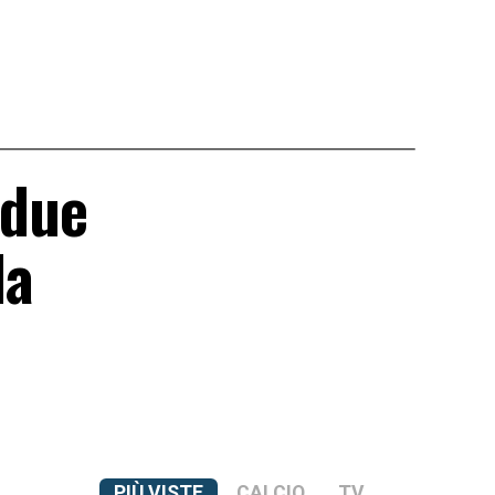
 due
la
PIÙ VISTE
CALCIO
TV