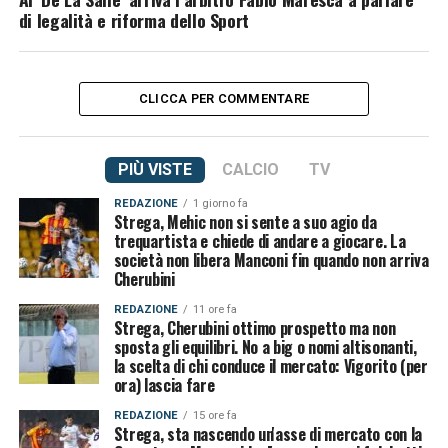
di legalità e riforma dello Sport
CLICCA PER COMMENTARE
PIÙ VISTE
CALCIO
TV
REDAZIONE
1 giorno fa
Strega, Mehic non si sente a suo agio da
trequartista e chiede di andare a giocare. La
società non libera Manconi fin quando non arriva
Cherubini
REDAZIONE
11 ore fa
Strega, Cherubini ottimo prospetto ma non
sposta gli equilibri. No a big o nomi altisonanti,
la scelta di chi conduce il mercato: Vigorito (per
ora) lascia fare
REDAZIONE
15 ore fa
Strega, sta nascendo un'asse di mercato con la