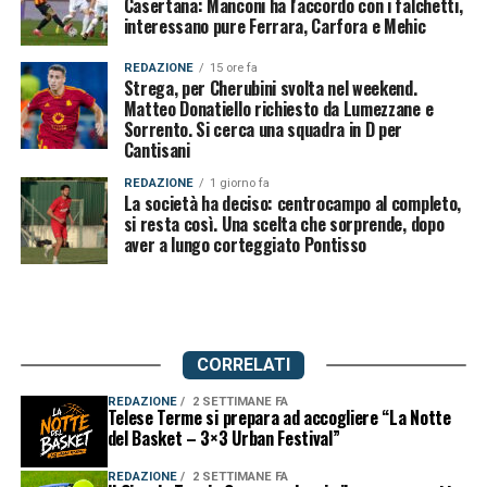
Casertana: Manconi ha l'accordo con i falchetti,
interessano pure Ferrara, Carfora e Mehic
REDAZIONE
15 ore fa
Strega, per Cherubini svolta nel weekend.
Matteo Donatiello richiesto da Lumezzane e
Sorrento. Si cerca una squadra in D per
Cantisani
REDAZIONE
1 giorno fa
La società ha deciso: centrocampo al completo,
si resta così. Una scelta che sorprende, dopo
aver a lungo corteggiato Pontisso
CORRELATI
REDAZIONE
2 SETTIMANE FA
Telese Terme si prepara ad accogliere “La Notte
del Basket – 3×3 Urban Festival”
REDAZIONE
2 SETTIMANE FA