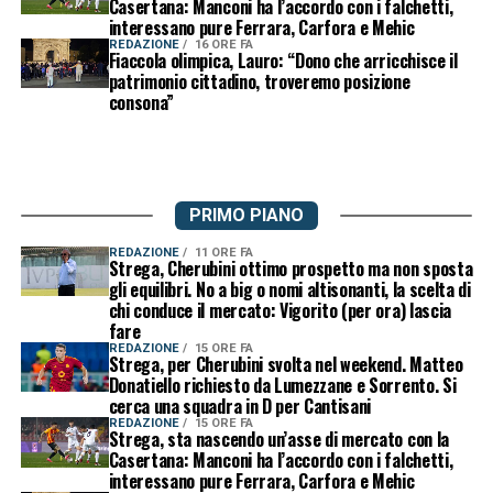
Casertana: Manconi ha l’accordo con i falchetti,
interessano pure Ferrara, Carfora e Mehic
REDAZIONE
16 ORE FA
Fiaccola olimpica, Lauro: “Dono che arricchisce il
patrimonio cittadino, troveremo posizione
consona”
PRIMO PIANO
REDAZIONE
11 ORE FA
Strega, Cherubini ottimo prospetto ma non sposta
gli equilibri. No a big o nomi altisonanti, la scelta di
chi conduce il mercato: Vigorito (per ora) lascia
fare
REDAZIONE
15 ORE FA
Strega, per Cherubini svolta nel weekend. Matteo
Donatiello richiesto da Lumezzane e Sorrento. Si
cerca una squadra in D per Cantisani
REDAZIONE
15 ORE FA
Strega, sta nascendo un’asse di mercato con la
Casertana: Manconi ha l’accordo con i falchetti,
interessano pure Ferrara, Carfora e Mehic