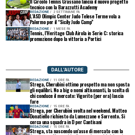
Il Circolo Tennis Grassano lancia il nuovo progetto
tecnico con la Barazzutti Academy
REDAZIONE
2 SETTIMANE FA
L’ASD Olimpic Center Judo Telese Terme vola a
Palermo per il “Sicily Judo Camp”
REDAZIONE
1 MESE FA
Tennis, l’Heritage Club Airola in Serie C: storica
promozione dopo la vittoria a Portici
DALL'AUTORE
REDAZIONE
11 ORE FA
Strega, Cherubini ottimo prospetto ma non sposta
gli equilibri. No a big o nomi altisonanti, la scelta di
chi conduce il mercato: Vigorito (per ora) lascia
fare
REDAZIONE
15 ORE FA
Strega, per Cherubini svolta nel weekend. Matteo
Donatiello richiesto da Lumezzane e Sorrento. Si
cerca una squadra in D per Cantisani
REDAZIONE
15 ORE FA
Strega, sta nascendo un’asse di mercato con la