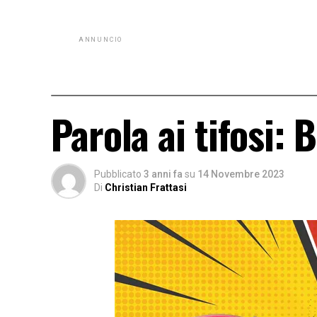
ANNUNCIO
Parola ai tifosi:
Pubblicato
3 anni fa
su
14 Novembre 2023
Di
Christian Frattasi