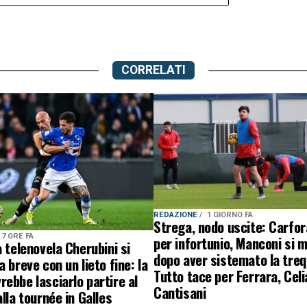
CORRELATI
REDAZIONE
1 GIORNO FA
Strega, nodo uscite: Carfo
7 ORE FA
per infortunio, Manconi si 
a telenovela Cherubini si
dopo aver sistemato la treq
a breve con un lieto fine: la
Tutto tace per Ferrara, Celi
ebbe lasciarlo partire al
Cantisani
alla tournée in Galles