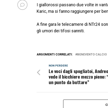
I giallorossi passano due volte in van
Karic, ma si fanno raggiungere per ben
A fine gara le telecamere di NTr24 sono
gli umori dei tifosi sanniti.
ARGOMENTI CORRELATI:
BENEVENTO CALCIO
NON PERDERE
Le voci dagli spogliatoi, Andreo
vede il bicchiere mezzo pieno: 
un punto da buttare”
C