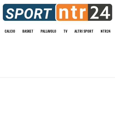
CALCIO
BASKET
PALLAVOLO
TV
ALTRI SPORT
NTR24