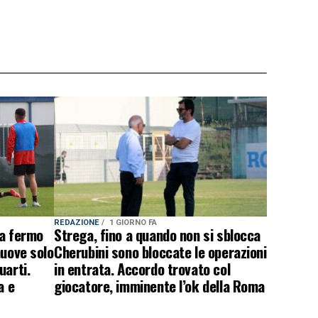
REDAZIONE
1 GIORNO FA
ra fermo
Strega, fino a quando non si sblocca
muove solo
Cherubini sono bloccate le operazioni
uarti.
in entrata. Accordo trovato col
a e
giocatore, imminente l’ok della Roma