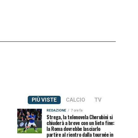
PIÙ VISTE
CALCIO
TV
REDAZIONE
7 ore fa
Strega, la telenovela Cherubini si
chiuderà a breve con un lieto fine:
la Roma dovrebbe lasciarlo
partire al rientro dalla tournée in