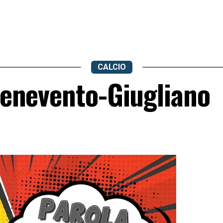
CALCIO
 Benevento-Giugliano