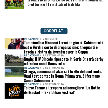
5 vittorie e 11 risultati utili di fila
CORRELATI
REDAZIONE
7 GIORNI FA
Tumminello e Manconi fermi da giorni, Schimmenti
out e Verdi a corto di preparazione: trequarti e
fascia sinistra da inventare per la Coppa
REDAZIONE
1 SETTIMANA FA
Rugby, il IV Circolo ripescato in Serie B: sarà derby
cittadino con il Benevento
REDAZIONE
2 SETTIMANE FA
Strega, comincia ad alzarsi il livello del confronto.
Oggi test contro la Roma Primavera. Si fermano
Saio e Schimmenti
REDAZIONE
2 SETTIMANE FA
Telese Terme si prepara ad accogliere “La Notte
del Basket – 3×3 Urban Festival”