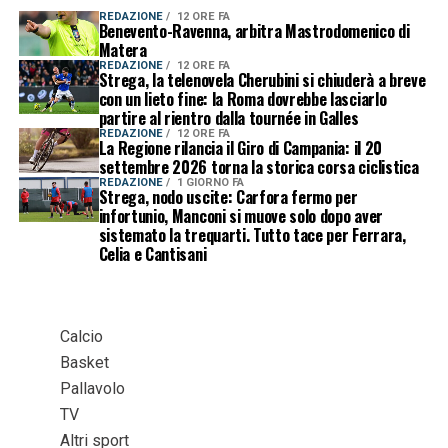
REDAZIONE
12 ORE FA
Benevento-Ravenna, arbitra Mastrodomenico di
Matera
REDAZIONE
12 ORE FA
Strega, la telenovela Cherubini si chiuderà a breve
con un lieto fine: la Roma dovrebbe lasciarlo
partire al rientro dalla tournée in Galles
REDAZIONE
12 ORE FA
La Regione rilancia il Giro di Campania: il 20
settembre 2026 torna la storica corsa ciclistica
REDAZIONE
1 GIORNO FA
Strega, nodo uscite: Carfora fermo per
infortunio, Manconi si muove solo dopo aver
sistemato la trequarti. Tutto tace per Ferrara,
Celia e Cantisani
Calcio
Basket
Pallavolo
TV
Altri sport