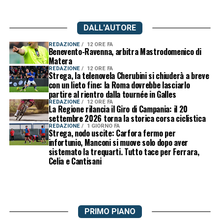
DALL'AUTORE
REDAZIONE
12 ORE FA
Benevento-Ravenna, arbitra Mastrodomenico di
Matera
REDAZIONE
12 ORE FA
Strega, la telenovela Cherubini si chiuderà a breve
con un lieto fine: la Roma dovrebbe lasciarlo
partire al rientro dalla tournée in Galles
REDAZIONE
12 ORE FA
La Regione rilancia il Giro di Campania: il 20
settembre 2026 torna la storica corsa ciclistica
REDAZIONE
1 GIORNO FA
Strega, nodo uscite: Carfora fermo per
infortunio, Manconi si muove solo dopo aver
sistemato la trequarti. Tutto tace per Ferrara,
Celia e Cantisani
PRIMO PIANO