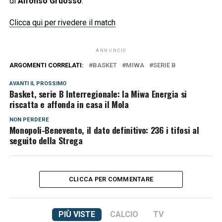
di
Alfonso Gruosso
.
Clicca qui per rivedere il match
ANNUNCIO
ARGOMENTI CORRELATI:
BASKET
MIWA
SERIE B
AVANTI IL ​​PROSSIMO
Basket, serie B Interregionale: la Miwa Energia si
riscatta e affonda in casa il Mola
NON PERDERE
Monopoli-Benevento, il dato definitivo: 236 i tifosi al
seguito della Strega
CLICCA PER COMMENTARE
PIÙ VISTE
CALCIO
TV