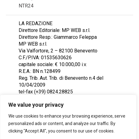
NTR24
LA REDAZIONE
Direttore Editoriale: MP WEB s.r.l.
Direttore Resp.: Giammarco Feleppa
MP WEB s.r.l.
Via Valfortore, 2 – 82100 Benevento
C.F./P.IVA: 01535630626
capitale sociale: € 10.000,00 i.v.
R.E.A.: BN n.128499
Reg. Trib. Aut. Trib. di Benevento n.4 del
10/04/2009
tel-fax (+39) 0824.28825
Contattaci: redazione@ntr24.tv
We value your privacy
We use cookies to enhance your browsing experience, serve
personalized ads or content, and analyze our traffic. By
clicking "Accept All", you consent to our use of cookies.