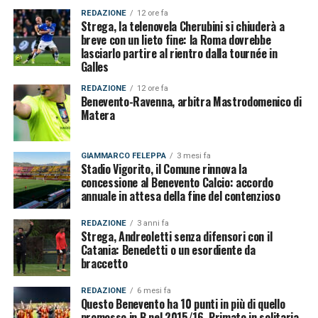
REDAZIONE
12 ore fa
Strega, la telenovela Cherubini si chiuderà a
breve con un lieto fine: la Roma dovrebbe
lasciarlo partire al rientro dalla tournée in
Galles
REDAZIONE
12 ore fa
Benevento-Ravenna, arbitra Mastrodomenico di
Matera
GIAMMARCO FELEPPA
3 mesi fa
Stadio Vigorito, il Comune rinnova la
concessione al Benevento Calcio: accordo
annuale in attesa della fine del contenzioso
REDAZIONE
3 anni fa
Strega, Andreoletti senza difensori con il
Catania: Benedetti o un esordiente da
braccetto
REDAZIONE
6 mesi fa
Questo Benevento ha 10 punti in più di quello
promosso in B nel 2015/16. Primato in solitaria,