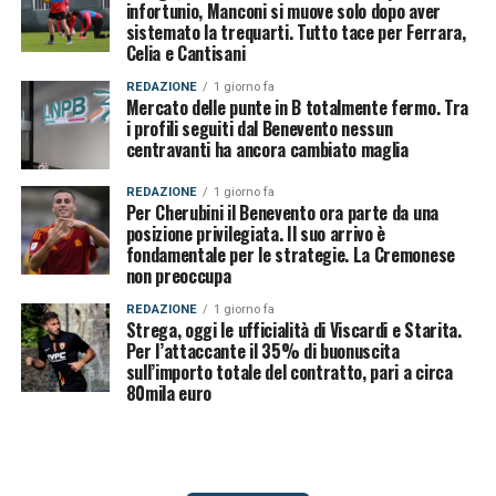
infortunio, Manconi si muove solo dopo aver
sistemato la trequarti. Tutto tace per Ferrara,
Celia e Cantisani
REDAZIONE
1 giorno fa
Mercato delle punte in B totalmente fermo. Tra
i profili seguiti dal Benevento nessun
centravanti ha ancora cambiato maglia
REDAZIONE
1 giorno fa
Per Cherubini il Benevento ora parte da una
posizione privilegiata. Il suo arrivo è
fondamentale per le strategie. La Cremonese
non preoccupa
REDAZIONE
1 giorno fa
Strega, oggi le ufficialità di Viscardi e Starita.
Per l’attaccante il 35% di buonuscita
sull’importo totale del contratto, pari a circa
80mila euro