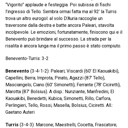
“Vigorito” applaude e festeggia. Poi subissa di fischi
l’ingresso di Tello. Sembra ormai fatta ma al 92’ la Turris
trova un altro eurogol: al volo D’Auria raccoglie un
traversone dalla destra e batte ancora Paleari, stavolta
incolpevole. Le emozioni, fortunatamente, finiscono qui e il
Benevento può brindare al successo. La strada per la
risalita è ancora lunga ma il primo passo è stato compiuto.
Benevento-Turris: 3-2
Benevento
(3-4-1-2): Paleari; Viscardi (60’ El Kaouakibi),
Capellini, Berra; Improta, Pinato, Agazzi (87’ Tello),
Masciangelo; Ciano (60’ Simonetti); Ferrante (78’ Ciciretti),
Marotta (87’ Bolsius). A disp.: Nunziante, Manfredini, El
Kaouakibi, Benedetti, Kubica, Simonetti, Rillo, Carfora,
Perlingieri, Tello, Rossi, Masella, Bolsius, Ciciretti. All.:
Gaetano Auteri
Turris
(3-4-3): Marcone; Maestrelli, Cocetta, Frascatore;