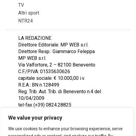
TV
Altri sport
NTR24
LA REDAZIONE
Direttore Editoriale: MP WEB s.r.l.
Direttore Resp.: Giammarco Feleppa
MP WEB s.r.l.
Via Valfortore, 2 – 82100 Benevento
C.F./P.IVA: 01535630626
capitale sociale: € 10.000,00 i.v.
R.E.A.: BN n.128499
Reg. Trib. Aut. Trib. di Benevento n.4 del
10/04/2009
tel-fax (+39) 0824.28825
Contattaci: redazione@ntr24.tv
We value your privacy
We use cookies to enhance your browsing experience, serve