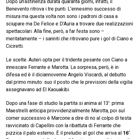
Dopo un’astinenza durata quaranta giorni, infatti, il
Benevento ritrova i tre punti. L’ennesimo successo di
misura ma questa volta non sono i padroni di casa a
sciupare ma De Felice e D’Auria a trovare due realizzazioni
spettacolari. Alla fine, però, a far festa sono –
meritatamente – i sanniti che ritrovano pure i gol di Ciano e
Ciciretti.
Le scelte. Auteri opta per il tridente pesante con Ciano a
innescare Ferrante e Marotta. La sorpresa, però, è in
difesa ed è il diciannovenne Angelo Viscardi, al debutto
dal primo minuto: suo il posto che le previsioni della vigilia
assegnavano ad El Kaouakibi.
Dopo una fase di studio la partita si anima al 13’: prima
Maestrelli anticipa provvidenzialmente Marotta, poi sul
corner successivo è Marcone a dire di no al colpo di testa
ravvicinato di Capellini con la ribattuta di Ferrante che
pizzica il palo esterno. È il preludio al gol che arriva al
16’
: