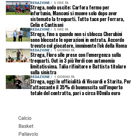
REDAZIONE
5 ORE FA
Strega, nodo uscite: Carfora fermo per
infortunio, Manconi si muove solo dopo aver
sistemato la trequarti. Tutto tace per Ferrara,
Celia e Cantisani
REDAZIONE
5 ORE FA
Strega, fino a quando non si sblocca Cherubini
sono bloccate le operazioni in entrata. Accordo
trovato col giocatore, imminente l’ok della Roma
REDAZIONE
1 GIORNO FA
Strega, Floro alle prese con l’emergenza sulla
trequarti. Out in 3 più Verdi con autonomia
limitatissima. Talia rifinitore e Battista titolare
sulla sinistra
REDAZIONE
1 GIORNO FA
Strega, oggi le ufficialità di Viscardi e Starita. Per
l’attaccante il 35% di buonuscita sull’importo
totale del contratto, pari a circa 80mila euro
Calcio
Basket
Pallavolo