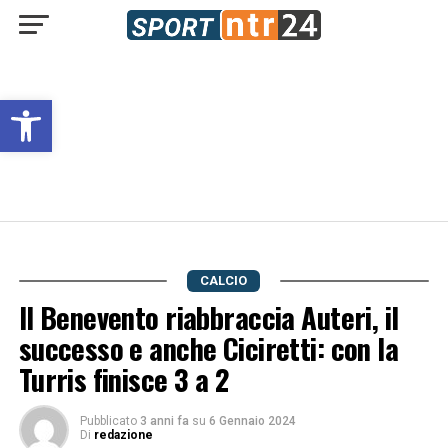
Open toolbar
CALCIO
Il Benevento riabbraccia Auteri, il
successo e anche Ciciretti: con la
Turris finisce 3 a 2
Pubblicato
3 anni fa
su
6 Gennaio 2024
Di
redazione