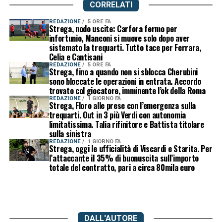
CORRELATI
REDAZIONE
5 ORE FA
Strega, nodo uscite: Carfora fermo per
infortunio, Manconi si muove solo dopo aver
sistemato la trequarti. Tutto tace per Ferrara,
Celia e Cantisani
REDAZIONE
5 ORE FA
Strega, fino a quando non si sblocca Cherubini
sono bloccate le operazioni in entrata. Accordo
trovato col giocatore, imminente l’ok della Roma
REDAZIONE
1 GIORNO FA
Strega, Floro alle prese con l’emergenza sulla
trequarti. Out in 3 più Verdi con autonomia
limitatissima. Talia rifinitore e Battista titolare
sulla sinistra
REDAZIONE
1 GIORNO FA
Strega, oggi le ufficialità di Viscardi e Starita. Per
l’attaccante il 35% di buonuscita sull’importo
totale del contratto, pari a circa 80mila euro
DALL'AUTORE