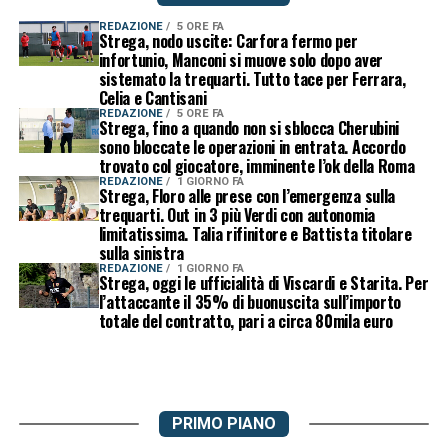
REDAZIONE
5 ORE FA
Strega, nodo uscite: Carfora fermo per
infortunio, Manconi si muove solo dopo aver
sistemato la trequarti. Tutto tace per Ferrara,
Celia e Cantisani
REDAZIONE
5 ORE FA
Strega, fino a quando non si sblocca Cherubini
sono bloccate le operazioni in entrata. Accordo
trovato col giocatore, imminente l’ok della Roma
REDAZIONE
1 GIORNO FA
Strega, Floro alle prese con l’emergenza sulla
trequarti. Out in 3 più Verdi con autonomia
limitatissima. Talia rifinitore e Battista titolare
sulla sinistra
REDAZIONE
1 GIORNO FA
Strega, oggi le ufficialità di Viscardi e Starita. Per
l’attaccante il 35% di buonuscita sull’importo
totale del contratto, pari a circa 80mila euro
PRIMO PIANO