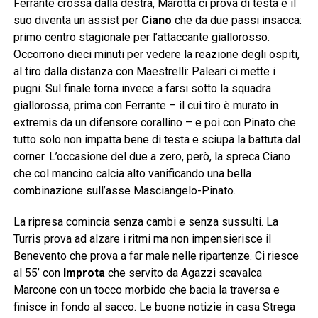
Ferrante crossa dalla destra, Marotta ci prova di testa e il
suo diventa un assist per
Ciano
che da due passi insacca:
primo centro stagionale per l’attaccante giallorosso.
Occorrono dieci minuti per vedere la reazione degli ospiti,
al tiro dalla distanza con Maestrelli: Paleari ci mette i
pugni. Sul finale torna invece a farsi sotto la squadra
giallorossa, prima con Ferrante – il cui tiro è murato in
extremis da un difensore corallino – e poi con Pinato che
tutto solo non impatta bene di testa e sciupa la battuta dal
corner. L’occasione del due a zero, però, la spreca Ciano
che col mancino calcia alto vanificando una bella
combinazione sull’asse Masciangelo-Pinato.
La ripresa comincia senza cambi e senza sussulti. La
Turris prova ad alzare i ritmi ma non impensierisce il
Benevento che prova a far male nelle ripartenze. Ci riesce
al 55’ con
Improta
che servito da Agazzi scavalca
Marcone con un tocco morbido che bacia la traversa e
finisce in fondo al sacco. Le buone notizie in casa Strega