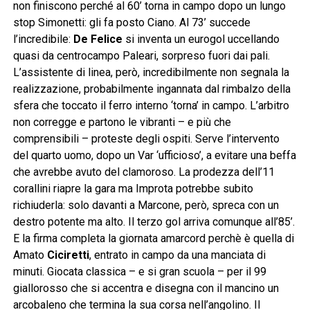
non finiscono perché al 60’ torna in campo dopo un lungo
stop Simonetti: gli fa posto Ciano. Al 73’ succede
l’incredibile:
De Felice
si inventa un eurogol uccellando
quasi da centrocampo Paleari, sorpreso fuori dai pali.
L’assistente di linea, però, incredibilmente non segnala la
realizzazione, probabilmente ingannata dal rimbalzo della
sfera che toccato il ferro interno ‘torna’ in campo. L’arbitro
non corregge e partono le vibranti – e più che
comprensibili – proteste degli ospiti. Serve l’intervento
del quarto uomo, dopo un Var ‘ufficioso’, a evitare una beffa
che avrebbe avuto del clamoroso. La prodezza dell’11
corallini riapre la gara ma Improta potrebbe subito
richiuderla: solo davanti a Marcone, però, spreca con un
destro potente ma alto. Il terzo gol arriva comunque all’85’.
E la firma completa la giornata amarcord perchè è quella di
Amato
Ciciretti
, entrato in campo da una manciata di
minuti. Giocata classica – e si gran scuola – per il 99
giallorosso che si accentra e disegna con il mancino un
arcobaleno che termina la sua corsa nell’angolino. Il