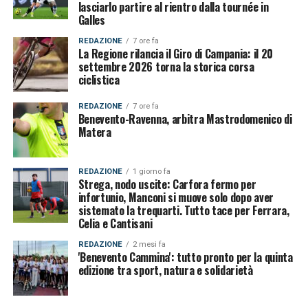
lasciarlo partire al rientro dalla tournée in
Galles
REDAZIONE
7 ore fa
La Regione rilancia il Giro di Campania: il 20
settembre 2026 torna la storica corsa
ciclistica
REDAZIONE
7 ore fa
Benevento-Ravenna, arbitra Mastrodomenico di
Matera
REDAZIONE
1 giorno fa
Strega, nodo uscite: Carfora fermo per
infortunio, Manconi si muove solo dopo aver
sistemato la trequarti. Tutto tace per Ferrara,
Celia e Cantisani
REDAZIONE
2 mesi fa
'Benevento Cammina': tutto pronto per la quinta
edizione tra sport, natura e solidarietà