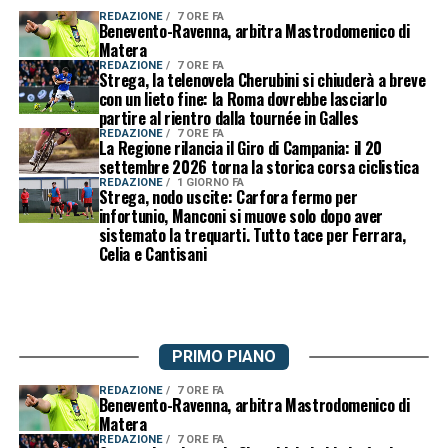
REDAZIONE
7 ORE FA
Benevento-Ravenna, arbitra Mastrodomenico di
Matera
REDAZIONE
7 ORE FA
Strega, la telenovela Cherubini si chiuderà a breve
con un lieto fine: la Roma dovrebbe lasciarlo
partire al rientro dalla tournée in Galles
REDAZIONE
7 ORE FA
La Regione rilancia il Giro di Campania: il 20
settembre 2026 torna la storica corsa ciclistica
REDAZIONE
1 GIORNO FA
Strega, nodo uscite: Carfora fermo per
infortunio, Manconi si muove solo dopo aver
sistemato la trequarti. Tutto tace per Ferrara,
Celia e Cantisani
PRIMO PIANO
REDAZIONE
7 ORE FA
Benevento-Ravenna, arbitra Mastrodomenico di
Matera
REDAZIONE
7 ORE FA