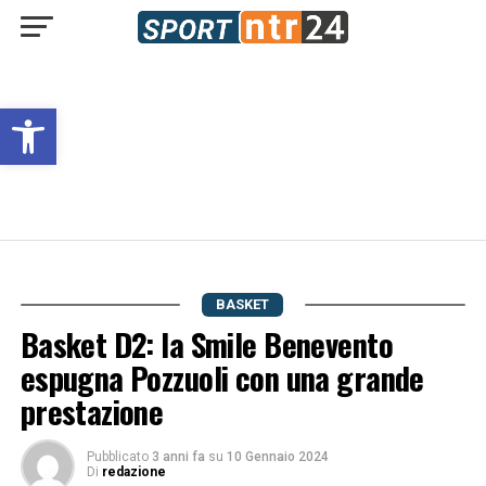
Open toolbar
BASKET
Basket D2: la Smile Benevento
espugna Pozzuoli con una grande
prestazione
Pubblicato
3 anni fa
su
10 Gennaio 2024
Di
redazione