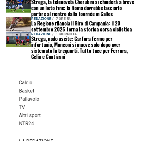
Strega, la telenovela Cherubini si chiuderà a breve
con un lieto fine: la Roma dovrebbe lasciarlo
partire al rientro dalla tournée in Galles
REDAZIONE
7 ORE FA
La Regione rilancia il Giro di Campania: il 20
settembre 2026 torna la storica corsa ciclistica
REDAZIONE
1 GIORNO FA
Strega, nodo uscite: Carfora fermo per
infortunio, Manconi si muove solo dopo aver
sistemato la trequarti. Tutto tace per Ferrara,
Celia e Cantisani
Calcio
Basket
Pallavolo
TV
Altri sport
NTR24