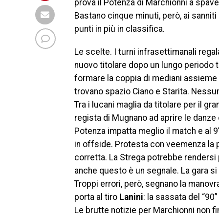
prova il Potenza di Marchionni a spave
Bastano cinque minuti, però, ai sanniti 
punti in più in classifica.
Le scelte. I turni infrasettimanali reg
nuovo titolare dopo un lungo periodo t
formare la coppia di mediani assieme all’
trovano spazio Ciano e Starita. Nessu
Tra i lucani maglia da titolare per il gr
regista di Mugnano ad aprire le danze 
Potenza impatta meglio il match e al 9
in offside. Protesta con veemenza la p
corretta. La Strega potrebbe rendersi 
anche questo è un segnale. La gara si 
Troppi errori, però, segnano la manovra 
porta al tiro
Lanini
: la sassata del “90
Le brutte notizie per Marchionni non f