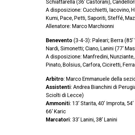
Schiattarella (36’ Castorani), Candello
A disposizione: Cucchietti, Iacovino, H
Kumi, Pace, Petti, Saporiti, Steffé, Ma
Allenatore: Marco Marchionni
Benevento
(3-4-3): Paleari; Berra (85’
Nardi, Simonetti; Ciano, Lanini (77’ Mas
A disposizione: Manfredini, Nunziante, 
Pinato, Bolsius, Carfora, Ciciretti, Ferr
Arbitro
: Marco Emmanuele della sezio
Assistenti
: Andrea Bianchini di Perugi
Sciolti di Lecce)
Ammoniti
: 13’ Starita, 40’ Improta, 5
66’ Karic
Marcatori
: 33’ Lanini, 38’ Lanini