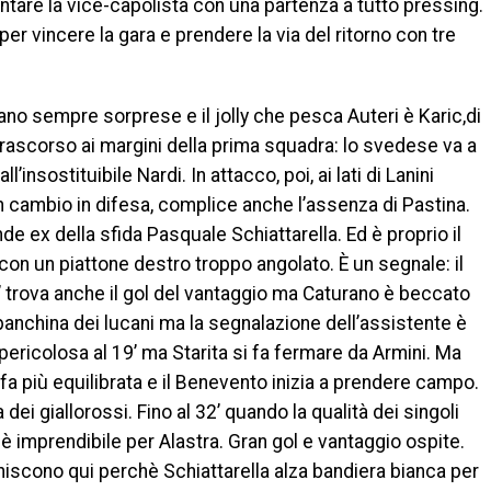
ntare la vice-capolista con una partenza a tutto pressing.
per vincere la gara e prendere la via del ritorno con tre
alano sempre sorprese e il jolly che pesca Auteri è Karic,di
rascorso ai margini della prima squadra: lo svedese va a
insostituibile Nardi. In attacco, poi, ai lati di Lanini
n cambio in difesa, complice anche l’assenza di Pastina.
ande ex della sfida Pasquale Schiattarella. Ed è proprio il
con un piattone destro troppo angolato. È un segnale: il
’ trova anche il gol del vantaggio ma Caturano è beccato
anchina dei lucani ma la segnalazione dell’assistente è
pericolosa al 19’ ma Starita si fa fermare da Armini. Ma
fa più equilibrata e il Benevento inizia a prendere campo.
dei giallorossi. Fino al 32’ quando la qualità dei singoli
” è imprendibile per Alastra. Gran gol e vantaggio ospite.
iniscono qui perchè Schiattarella alza bandiera bianca per