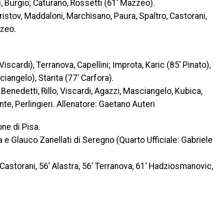
ri, Burgio; Caturano, Rossetti (61’ Mazzeo).
ristov, Maddaloni, Marchisano, Paura, Spaltro, Castorani,
zzeo.
 Viscardi), Terranova, Capellini; Improta, Karic (85’ Pinato),
ciangelo), Starita (77’ Carfora).
Benedetti, Rillo, Viscardi, Agazzi, Masciangelo, Kubica,
ante, Perlingieri. Allenatore: Gaetano Auteri
ne di Pisa.
a e Glauco Zanellati di Seregno (Quarto Ufficiale: Gabriele
4’ Castorani, 56’ Alastra, 56’ Terranova, 61’ Hadziosmanovic,