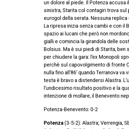
un dolore al piede. Il Potenza accusa i
sinistra, Starita col contagiri trova su
eurogol della serata. Nessuna replica d
La ripresa inizia senza cambi e con il
spazio ai lucani che però non mordono.
gialli e comincia la girandola delle so
Bolsius. Ma è sui piedi di Starita, ben
per chiudere la gara: l’ex Monopoli spr
perchè sul capovolgimento di fronte 
nulla fino all’86’ quando Terranova va v
testa è bravo a distendersi Alastra. L
l’undicesimo risultato positivo e la qu
intenzione di mollare, il Benevento ne
Potenza-Benevento: 0-2
Potenza
(3-5-2): Alastra; Verrengia, 