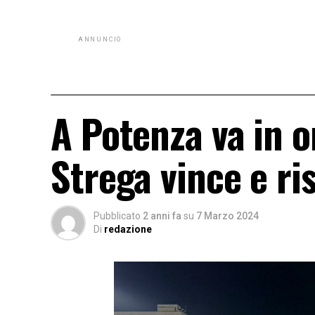
ANNUNCIO
A Potenza va in o
Strega vince e ri
Pubblicato
2 anni fa
su
7 Marzo 2024
Di
redazione