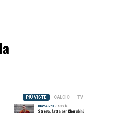
la
PIÙ VISTE
CALCIO
TV
REDAZIONE
6 ore fa
Strega, fatta per Cherubini.