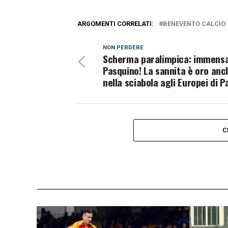
ARGOMENTI CORRELATI:
BENEVENTO CALCIO
NON PERDERE
Scherma paralimpica: immens
Pasquino! La sannita è oro anc
nella sciabola agli Europei di P
C