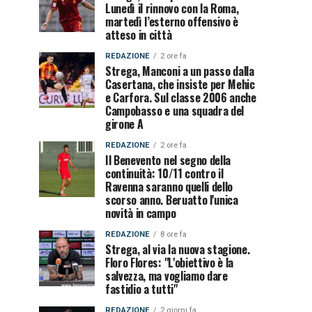
Lunedì il rinnovo con la Roma,
martedì l’esterno offensivo è
atteso in città
REDAZIONE
2 ore fa
Strega, Manconi a un passo dalla
Casertana, che insiste per Mehic
e Carfora. Sul classe 2006 anche
Campobasso e una squadra del
girone A
REDAZIONE
2 ore fa
Il Benevento nel segno della
continuità: 10/11 contro il
Ravenna saranno quelli dello
scorso anno. Beruatto l'unica
novità in campo
REDAZIONE
8 ore fa
Strega, al via la nuova stagione.
Floro Flores: "L'obiettivo è la
salvezza, ma vogliamo dare
fastidio a tutti"
REDAZIONE
2 giorni fa