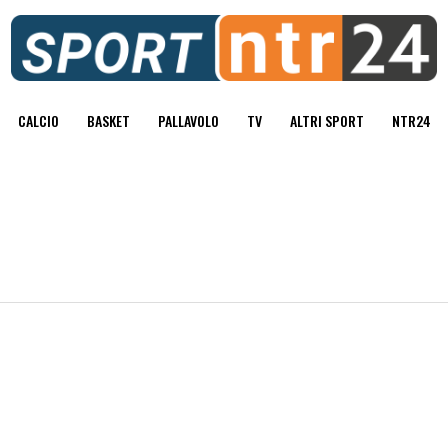
CALCIO
BASKET
PALLAVOLO
TV
ALTRI SPORT
NTR24