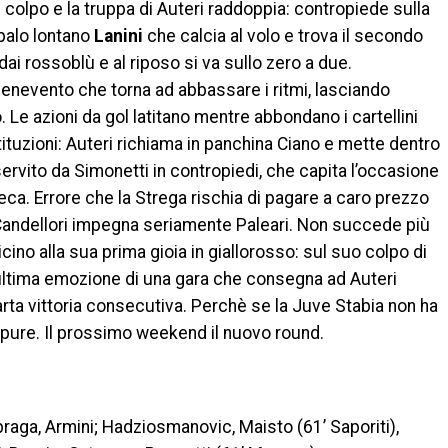
l colpo e la truppa di Auteri raddoppia: contropiede sulla
l palo lontano
Lanini
che calcia al volo e trova il secondo
ai rossoblù e al riposo si va sullo zero a due.
 Benevento che torna ad abbassare i ritmi, lasciando
 Le azioni da gol latitano mentre abbondano i cartellini
stituzioni: Auteri richiama in panchina Ciano e mette dentro
 servito da Simonetti in contropiedi, che capita l’occasione
eca. Errore che la Strega rischia di pagare a caro prezzo
Candellori impegna seriamente Paleari. Non succede più
icino alla sua prima gioia in giallorosso: sul suo colpo di
’ultima emozione di una gara che consegna ad Auteri
arta vittoria consecutiva. Perchè se la Juve Stabia non ha
ppure. Il prossimo weekend il nuovo round.
Sbraga, Armini; Hadziosmanovic, Maisto (61’ Saporiti),