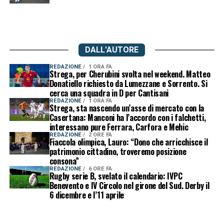
DALL'AUTORE
REDAZIONE
1 ORA FA
Strega, per Cherubini svolta nel weekend. Matteo
Donatiello richiesto da Lumezzane e Sorrento. Si
cerca una squadra in D per Cantisani
REDAZIONE
1 ORA FA
Strega, sta nascendo un’asse di mercato con la
Casertana: Manconi ha l’accordo con i falchetti,
interessano pure Ferrara, Carfora e Mehic
REDAZIONE
2 ORE FA
Fiaccola olimpica, Lauro: “Dono che arricchisce il
patrimonio cittadino, troveremo posizione
consona”
REDAZIONE
6 ORE FA
Rugby serie B, svelato il calendario: IVPC
Benevento e IV Circolo nel girone del Sud. Derby il
6 dicembre e l’11 aprile