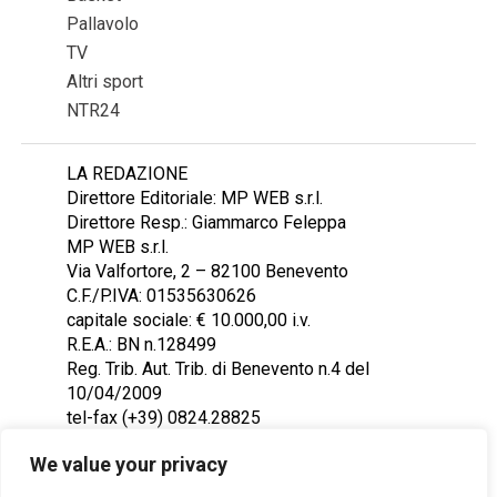
Pallavolo
TV
Altri sport
NTR24
LA REDAZIONE
Direttore Editoriale: MP WEB s.r.l.
Direttore Resp.: Giammarco Feleppa
MP WEB s.r.l.
Via Valfortore, 2 – 82100 Benevento
C.F./P.IVA: 01535630626
capitale sociale: € 10.000,00 i.v.
R.E.A.: BN n.128499
Reg. Trib. Aut. Trib. di Benevento n.4 del
10/04/2009
tel-fax (+39) 0824.28825
Contattaci: redazione@ntr24.tv
We value your privacy