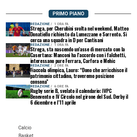
PRIMO PIANO
REDAZIONE
1 ORA FA
Strega, per Cherubini svolta nel weekend. Matteo
Donatiello richiesto da Lumezzane e Sorrento. Si
cerca una squadra in D per Cantisani
REDAZIONE
1 ORA FA
Strega, sta nascendo un’asse di mercato con la
Casertana: Manconi ha l’accordo con i falchetti,
interessano pure Ferrara, Carfora e Mehic
REDAZIONE
2 ORE FA
Fiaccola olimpica, Lauro: “Dono che arricchisce il
patrimonio cittadino, troveremo posizione
consona”
REDAZIONE
6 ORE FA
Rugby serie B, svelato il calendario: IVPC
Benevento e IV Circolo nel girone del Sud. Derby il
6 dicembre e l’11 aprile
Calcio
Basket