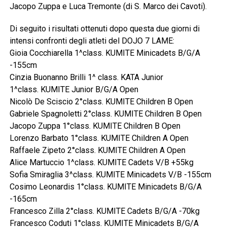
Jacopo Zuppa e Luca Tremonte (di S. Marco dei Cavoti).
Di seguito i risultati ottenuti dopo questa due giorni di
intensi confronti degli atleti del DOJO 7 LAME:
Gioia Cocchiarella 1^class. KUMITE Minicadets B/G/A
-155cm
Cinzia Buonanno Brilli 1^ class. KATA Junior
1^class. KUMITE Junior B/G/A Open
Nicolò De Sciscio 2°class. KUMITE Children B Open
Gabriele Spagnoletti 2°class. KUMITE Children B Open
Jacopo Zuppa 1°class. KUMITE Children B Open
Lorenzo Barbato 1°class. KUMITE Children A Open
Raffaele Zipeto 2°class. KUMITE Children A Open
Alice Martuccio 1^class. KUMITE Cadets V/B +55kg
Sofia Smiraglia 3^class. KUMITE Minicadets V/B -155cm
Cosimo Leonardis 1°class. KUMITE Minicadets B/G/A
-165cm
Francesco Zilla 2°class. KUMITE Cadets B/G/A -70kg
Francesco Coduti 1°class. KUMITE Minicadets B/G/A