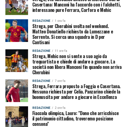
Casertana: Manconi ha l'accordo con i falchetti,
interessano pure Ferrara, Carfora e Mehic
REDAZIONE
1 ora fa
Strega, per Cherubini svolta nel weekend.
Matteo Donatiello richiesto da Lumezzane e
Sorrento. Si cerca una squadra in D per
Cantisani
REDAZIONE
11 ore fa
Strega, Mehic non si sente a suo agio da
trequartista e chiede di andare a giocare. La
società non libera Manconi fin quando non arriva
Cherubini
REDAZIONE
7 ore fa
Strega, Ferrara proposto a Foggia e Casertana.
Nessuna richiesta per Celia. Panzarino chiede la
buonuscita per andare a giocare in Eccellenza
REDAZIONE
2 ore fa
Fiaccola olimpica, Lauro: "Dono che arricchisce
il patrimonio cittadino, troveremo posizione
consona"