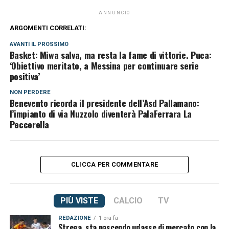
ANNUNCIO
ARGOMENTI CORRELATI:
AVANTI IL ​​PROSSIMO
Basket: Miwa salva, ma resta la fame di vittorie. Puca:
‘Obiettivo meritato, a Messina per continuare serie
positiva’
NON PERDERE
Benevento ricorda il presidente dell’Asd Pallamano:
l’impianto di via Nuzzolo diventerà PalaFerrara La
Peccerella
CLICCA PER COMMENTARE
PIÙ VISTE
CALCIO
TV
REDAZIONE
1 ora fa
Strega, sta nascendo un'asse di mercato con la