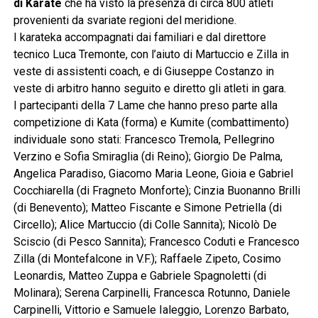
di Karate
che ha visto la presenza di circa 800 atleti
provenienti da svariate regioni del meridione.
I karateka accompagnati dai familiari e dal direttore
tecnico Luca Tremonte, con l’aiuto di Martuccio e Zilla in
veste di assistenti coach, e di Giuseppe Costanzo in
veste di arbitro hanno seguito e diretto gli atleti in gara.
I partecipanti della 7 Lame che hanno preso parte alla
competizione di Kata (forma) e Kumite (combattimento)
individuale sono stati: Francesco Tremola, Pellegrino
Verzino e Sofia Smiraglia (di Reino); Giorgio De Palma,
Angelica Paradiso, Giacomo Maria Leone, Gioia e Gabriel
Cocchiarella (di Fragneto Monforte); Cinzia Buonanno Brilli
(di Benevento); Matteo Fiscante e Simone Petriella (di
Circello); Alice Martuccio (di Colle Sannita); Nicolò De
Sciscio (di Pesco Sannita); Francesco Coduti e Francesco
Zilla (di Montefalcone in V.F.); Raffaele Zipeto, Cosimo
Leonardis, Matteo Zuppa e Gabriele Spagnoletti (di
Molinara); Serena Carpinelli, Francesca Rotunno, Daniele
Carpinelli, Vittorio e Samuele Ialeggio, Lorenzo Barbato,