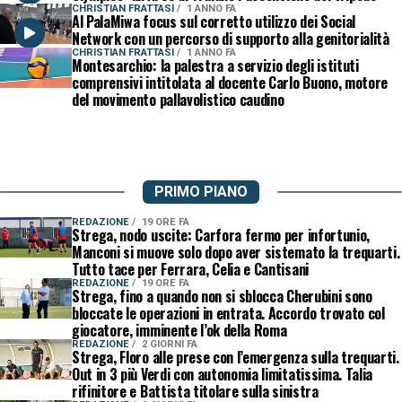
CHRISTIAN FRATTASI
1 ANNO FA
Al PalaMiwa focus sul corretto utilizzo dei Social
Network con un percorso di supporto alla genitorialità
CHRISTIAN FRATTASI
1 ANNO FA
Montesarchio: la palestra a servizio degli istituti
comprensivi intitolata al docente Carlo Buono, motore
del movimento pallavolistico caudino
PRIMO PIANO
REDAZIONE
19 ORE FA
Strega, nodo uscite: Carfora fermo per infortunio,
Manconi si muove solo dopo aver sistemato la trequarti.
Tutto tace per Ferrara, Celia e Cantisani
REDAZIONE
19 ORE FA
Strega, fino a quando non si sblocca Cherubini sono
bloccate le operazioni in entrata. Accordo trovato col
giocatore, imminente l’ok della Roma
REDAZIONE
2 GIORNI FA
Strega, Floro alle prese con l’emergenza sulla trequarti.
Out in 3 più Verdi con autonomia limitatissima. Talia
rifinitore e Battista titolare sulla sinistra