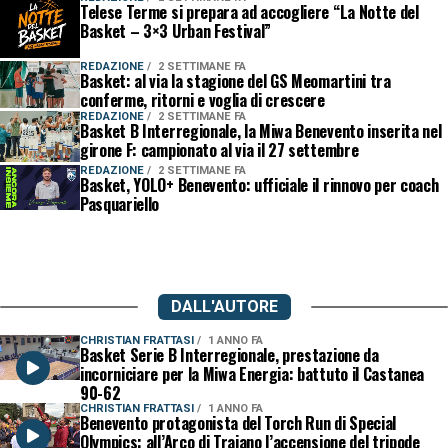
Telese Terme si prepara ad accogliere “La Notte del
Basket – 3×3 Urban Festival”
REDAZIONE
2 SETTIMANE FA
Basket: al via la stagione del GS Meomartini tra
conferme, ritorni e voglia di crescere
REDAZIONE
2 SETTIMANE FA
Basket B Interregionale, la Miwa Benevento inserita nel
girone F: campionato al via il 27 settembre
REDAZIONE
2 SETTIMANE FA
Basket, YOLO+ Benevento: ufficiale il rinnovo per coach
Pasquariello
DALL'AUTORE
CHRISTIAN FRATTASI
1 ANNO FA
Basket Serie B Interregionale, prestazione da
incorniciare per la Miwa Energia: battuto il Castanea
90-62
CHRISTIAN FRATTASI
1 ANNO FA
Benevento protagonista del Torch Run di Special
Olympics: all’Arco di Traiano l’accensione del tripode