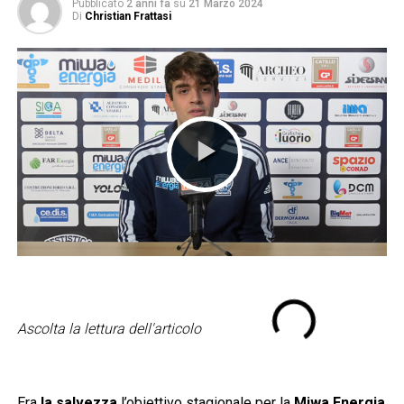
Pubblicato
2 anni fa
su
21 Marzo 2024
Di
Christian Frattasi
Ascolta la lettura dell'articolo
Era
la salvezza
l’obiettivo stagionale per la
Miwa Energia