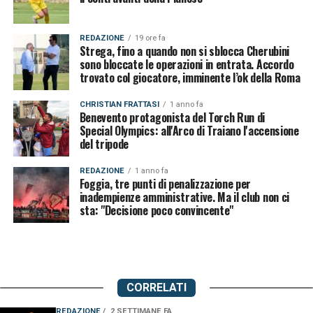
REDAZIONE
19 ore fa
Strega, fino a quando non si sblocca Cherubini
sono bloccate le operazioni in entrata. Accordo
trovato col giocatore, imminente l’ok della Roma
CHRISTIAN FRATTASI
1 anno fa
Benevento protagonista del Torch Run di
Special Olympics: all'Arco di Traiano l'accensione
del tripode
REDAZIONE
1 anno fa
Foggia, tre punti di penalizzazione per
inadempienze amministrative. Ma il club non ci
sta: "Decisione poco convincente"
CORRELATI
REDAZIONE
2 SETTIMANE FA