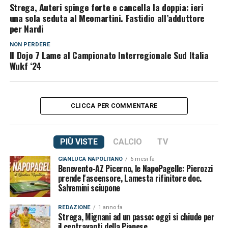
Strega, Auteri spinge forte e cancella la doppia: ieri
una sola seduta al Meomartini. Fastidio all’adduttore
per Nardi
NON PERDERE
Il Dojo 7 Lame al Campionato Interregionale Sud Italia
Wukf ‘24
CLICCA PER COMMENTARE
PIÙ VISTE
CALCIO
TV
GIANLUCA NAPOLITANO
6 mesi fa
Benevento-AZ Picerno, le NapoPagelle: Pierozzi
prende l'ascensore, Lamesta rifinitore doc.
Salvemini sciupone
REDAZIONE
1 anno fa
Strega, Mignani ad un passo: oggi si chiude per
il centravanti della Pianese