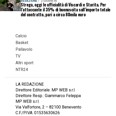
REDAZIONE
2 GIORNI FA
Strega, oggi le ufficialità di Viscardi e Starita. Per
l’attaccante il 35% di buonuscita sull’importo totale
del contratto, pari a circa 80mila euro
Calcio
Basket
Pallavolo
TV
Altri sport
NTR24
LA REDAZIONE
Direttore Editoriale: MP WEB s.r.l.
Direttore Resp.: Giammarco Feleppa
MP WEB s.r.l.
Via Valfortore, 2 – 82100 Benevento
C.F./P.IVA: 01535630626