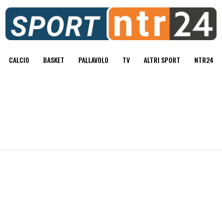
CALCIO
BASKET
PALLAVOLO
TV
ALTRI SPORT
NTR24