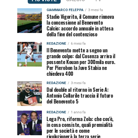
GIAMMARCO FELEPPA
3 mesi fa
Stadio Vigorito, il Comune rinnova
la concessione al Benevento
Calcio: accordo annuale in attesa
della fine del contenzioso
REDAZIONE
6 mesi fa
Il Benevento mette a segno un
grande colpo: dal Cosenza arriva il
possente Kouan per 300mila euro.
Per Pierobon la Juve Stabia ne
chiedeva 400
REDAZIONE
3 mesi fa
Dal double al ritorno in Serie A:
Antonio Collarile traccia il futuro
del Benevento 5
REDAZIONE
1 anno fa
Lega Pro, riforma Zola: che cos'è,
in cosa consiste, quali premialità
per le società e come
rivoluzionerà la terza serie