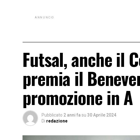
ANNUNCIO
Futsal, anche il 
premia il Beneven
promozione in A
Pubblicato
2 anni fa
su
30 Aprile 2024
Di
redazione