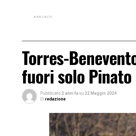
ANNUNCIO
Torres-Benevento,
fuori solo Pinato
Pubblicato
2 anni fa
su
22 Maggio 2024
Di
redazione