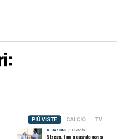
i:
PIÙ VISTE
CALCIO
TV
REDAZIONE
11 ore fa
Strega, fino a quando non si