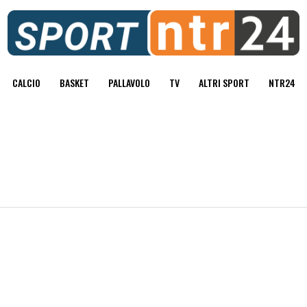
CALCIO
BASKET
PALLAVOLO
TV
ALTRI SPORT
NTR24