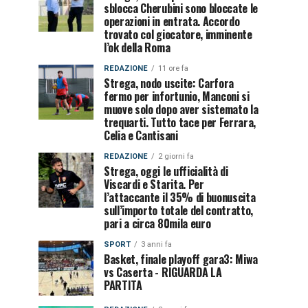
sblocca Cherubini sono bloccate le
operazioni in entrata. Accordo
trovato col giocatore, imminente
l’ok della Roma
REDAZIONE
11 ore fa
Strega, nodo uscite: Carfora
fermo per infortunio, Manconi si
muove solo dopo aver sistemato la
trequarti. Tutto tace per Ferrara,
Celia e Cantisani
REDAZIONE
2 giorni fa
Strega, oggi le ufficialità di
Viscardi e Starita. Per
l’attaccante il 35% di buonuscita
sull’importo totale del contratto,
pari a circa 80mila euro
SPORT
3 anni fa
Basket, finale playoff gara3: Miwa
vs Caserta - RIGUARDA LA
PARTITA