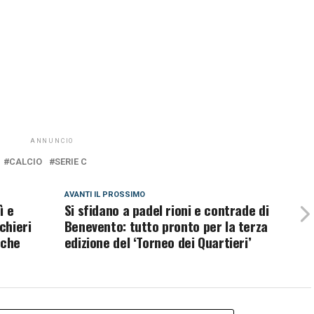
ANNUNCIO
CALCIO
SERIE C
AVANTI IL ​​PROSSIMO
ì e
Si sfidano a padel rioni e contrade di
chieri
Benevento: tutto pronto per la terza
nche
edizione del ‘Torneo dei Quartieri’