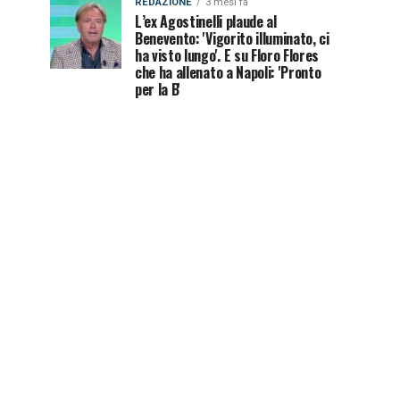
REDAZIONE
3 mesi fa
L’ex Agostinelli plaude al
Benevento: 'Vigorito illuminato, ci
ha visto lungo'. E su Floro Flores
che ha allenato a Napoli: 'Pronto
per la B'