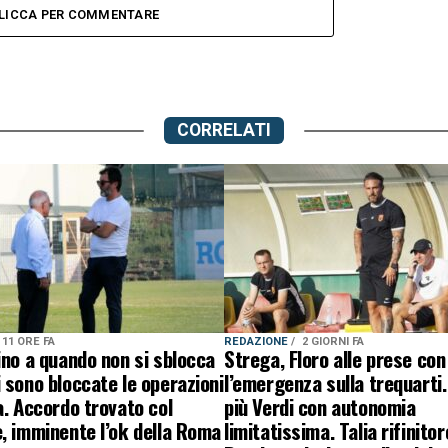
LICCA PER COMMENTARE
CORRELATI
11 ORE FA
REDAZIONE
2 GIORNI FA
ino a quando non si sblocca
Strega, Floro alle prese con
 sono bloccate le operazioni
l’emergenza sulla trequarti.
a. Accordo trovato col
più Verdi con autonomia
, imminente l’ok della Roma
limitatissima. Talia rifinitor