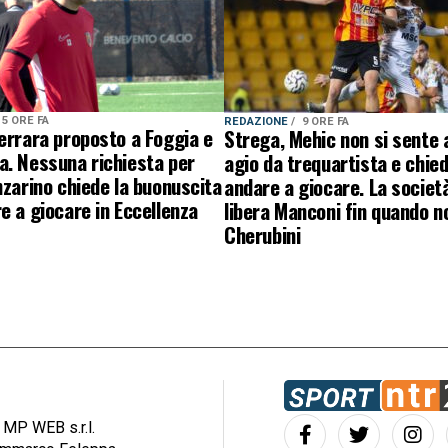
5 ORE FA
REDAZIONE
9 ORE FA
errara proposto a Foggia e
Strega, Mehic non si sente 
a. Nessuna richiesta per
agio da trequartista e chied
nzarino chiede la buonuscita
andare a giocare. La societ
e a giocare in Eccellenza
libera Manconi fin quando n
Cherubini
: MP WEB s.r.l.