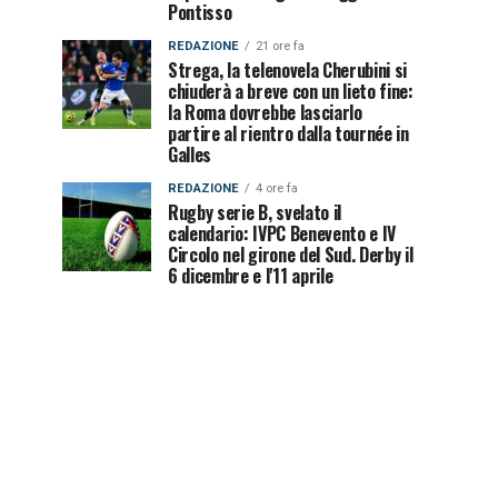
Pontisso
REDAZIONE
21 ore fa
Strega, la telenovela Cherubini si
chiuderà a breve con un lieto fine:
la Roma dovrebbe lasciarlo
partire al rientro dalla tournée in
Galles
REDAZIONE
4 ore fa
Rugby serie B, svelato il
calendario: IVPC Benevento e IV
Circolo nel girone del Sud. Derby il
6 dicembre e l'11 aprile