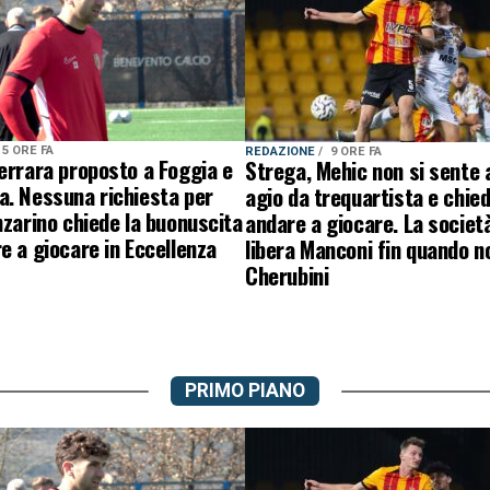
5 ORE FA
REDAZIONE
9 ORE FA
errara proposto a Foggia e
Strega, Mehic non si sente 
a. Nessuna richiesta per
agio da trequartista e chied
nzarino chiede la buonuscita
andare a giocare. La societ
e a giocare in Eccellenza
libera Manconi fin quando n
Cherubini
PRIMO PIANO