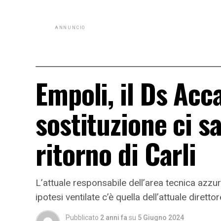
ANNUNCIO
Empoli, il Ds Acc
sostituzione ci s
ritorno di Carli
L’attuale responsabile dell’area tecnica azzurr
ipotesi ventilate c’è quella dell’attuale diret
Pubblicato
2 anni fa
su
5 Giugno 2024