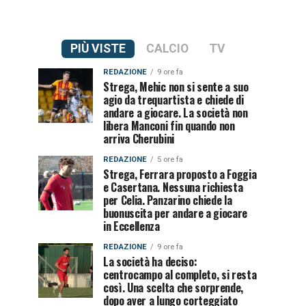
PIÙ VISTE
CALCIO
TV
REDAZIONE
9 ore fa
Strega, Mehic non si sente a suo
agio da trequartista e chiede di
andare a giocare. La società non
libera Manconi fin quando non
arriva Cherubini
REDAZIONE
5 ore fa
Strega, Ferrara proposto a Foggia
e Casertana. Nessuna richiesta
per Celia. Panzarino chiede la
buonuscita per andare a giocare
in Eccellenza
REDAZIONE
9 ore fa
La società ha deciso:
centrocampo al completo, si resta
così. Una scelta che sorprende,
dopo aver a lungo corteggiato