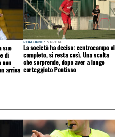
REDAZIONE
9 ORE FA
La società ha deciso: centrocampo al
a suo
completo, si resta così. Una scelta
e di
che sorprende, dopo aver a lungo
à non
corteggiato Pontisso
on arriva