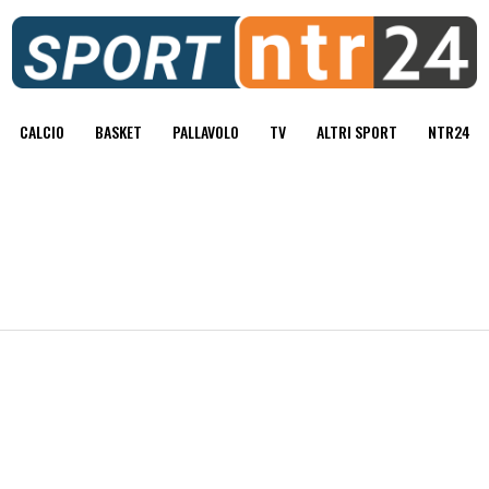
CALCIO
BASKET
PALLAVOLO
TV
ALTRI SPORT
NTR24